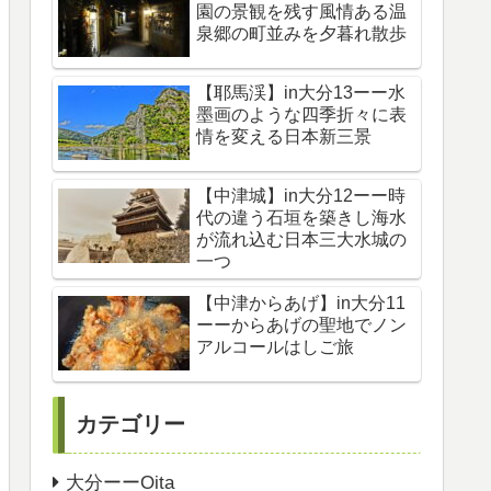
園の景観を残す風情ある温
泉郷の町並みを夕暮れ散歩
【耶馬渓】in大分13ーー水
墨画のような四季折々に表
情を変える日本新三景
【中津城】in大分12ーー時
代の違う石垣を築きし海水
が流れ込む日本三大水城の
一つ
【中津からあげ】in大分11
ーーからあげの聖地でノン
アルコールはしご旅
カテゴリー
大分ーーOita