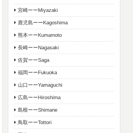
宮崎ーーMiyazaki
鹿児島ーーKagoshima
熊本ーーKumamoto
長崎ーーNagasaki
佐賀ーーSaga
福岡ーーFukuoka
山口ーーYamaguchi
広島ーーHiroshima
島根ーーShimane
鳥取ーーTottori