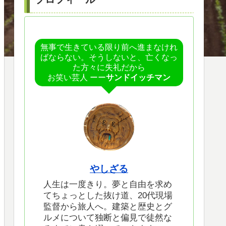
無事で生きている限り前へ進まなけれ
ばならない。そうしないと、亡くなっ
た方々に失礼だから
お笑い芸人 ーー
サンドイッチマン
やしざる
人生は一度きり。夢と自由を求め
てちょっとした抜け道、20代現場
監督から旅人へ。建築と歴史とグ
ルメについて独断と偏見で徒然な