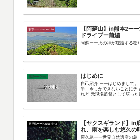
【阿蘇山】in熊本2ー
熊本ーーKumamoto
ドライブー前編
阿蘇ーー火の神が庇護する稔り豊か
はじめに
日記ーーDiary
自己紹介 ーーはじめまして。
半、今しかできないことにチ
れど 元現場監督として培った経
【ヤクスギランド】in
鹿児島ーーKagoshima
れ、雨を楽しむ悠久の
屋久島ーー世界自然遺産の島 Y