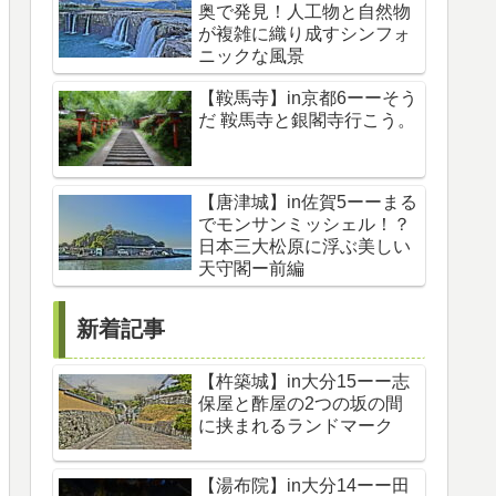
奥で発見！人工物と自然物
が複雑に織り成すシンフォ
ニックな風景
【鞍馬寺】in京都6ーーそう
だ 鞍馬寺と銀閣寺行こう。
【唐津城】in佐賀5ーーまる
でモンサンミッシェル！？
日本三大松原に浮ぶ美しい
天守閣ー前編
新着記事
【杵築城】in大分15ーー志
保屋と酢屋の2つの坂の間
に挟まれるランドマーク
【湯布院】in大分14ーー田