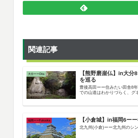
関連記事
【熊野磨崖仏】in大分
大分ーーOita
を巡る
豊後高田ーー住みたい田舎8年連続
での山道はわかりづらく、グネ
【小倉城】in福岡6ー
福岡ーーFukuoka
北九州(小倉)ーー北九州のシンボル 