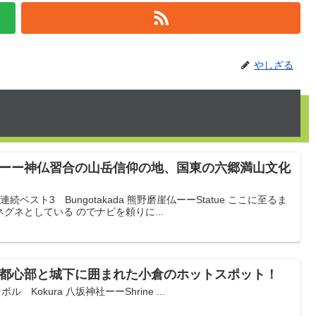
やしざる
8ーー神仏習合の山岳信仰の地、国東の六郷満山文化
ベスト3 Bungotakada 熊野磨崖仏ーーStatue ここに至るま
グネとしている のでナビを頼りに...
ー都心部と城下に囲まれた小倉のホットスポット！
Kokura 八坂神社ーーShrine ...