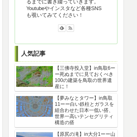
るまでに書き綴っていきます。
Youtubeやインスタなど各種SNS
も覗いてみてください！
人気記事
【三佛寺投入堂】in鳥取6ー
ー死ぬまでに見ておくべき
100の建築を鳥取の世界遺
産に！
【夢みなとタワー】in鳥取
11ーー白い鉄柱とガラスを
組合わせた日本一低い搭、
世界一高いテンセグリティ
構造の搭
【原尻の滝】in大分1ーー山