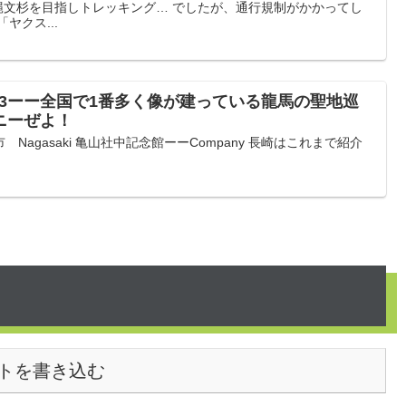
縄文杉を目指しトレッキング… でしたが、通行規制がかかってし
ヤクス...
13ーー全国で1番多く像が建っている龍馬の聖地巡
ニーぜよ！
agasaki 亀山社中記念館ーーCompany 長崎はこれまで紹介
トを書き込む