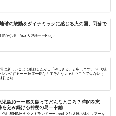
ー地球の鼓動をダイナミックに感じる火の国、阿蘇で
な地 Aso 大観峰ーーRidge ...
 常に新しいことに挑戦したがる「やしざる」と申します。 20代後
ャレンジするーー 日本一周なんてそんな大それたことではないけ
験と建...
鹿児島10ーー屋久島ってどんなところ？時間を忘
時を刻み続ける神秘の島ー中編
AKUSHIMA ヤクスギランドーーLand ２泊３日の弾丸ツアーを