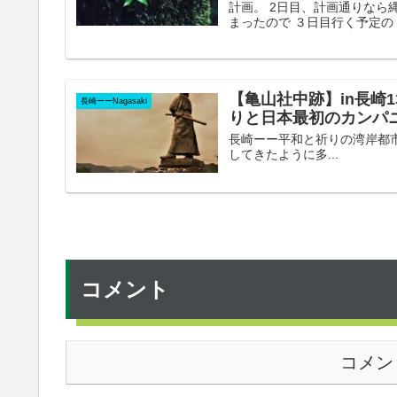
計画。 2日目、計画通りなら
まったので ３日目行く予定の「
【亀山社中跡】in長崎
長崎ーーNagasaki
りと日本最初のカンパ
長崎ーー平和と祈りの湾岸都市 N
してきたように多...
コメント
コメン