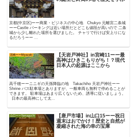
京都(中京区)ーー商業・ビジネスの中心地 Chukyo 元離宮二条城
ーーCastle パーキングは近い場所だとどこも値段が高いので 二条
城から少し離れた場所を選びました。 チャリで行けば安上りにな
るだろうーー ...
【天岩戸神社】in宮崎11ーー最
宮崎ーーMiyazaki
高神はひきこもりがち！？現代
日本人の起源はここから
高千穂ーーニニギの天孫降臨の地 Takachiho 天岩戸神社ーー
Shrine バス駐車場とありますが、一般車両も無料で停めることが
できます。 駐車場はあまり広くないため、誘導に従いましょう。
日本の最高神にして太...
【唐戸市場】in山口15ーー祝日
山口ーーYamaguchi
週末はおでかけ！歴史と自然が
凝縮された海の幸の宝庫