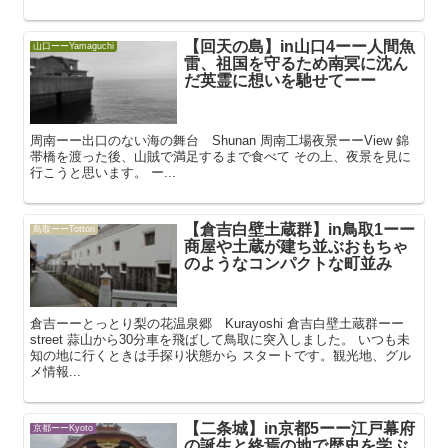
【回天の島】in山口4ーー人間魚
山口ーーYamaguchi
雷、祖国を守るため南冥に沈ん
だ英霊に想いを馳せてーー
周南ーー出口のない海の舞台 Shunan 周南工場夜景ーーView 錦
帯橋を渡った後、山賊で満足するまで食べて その上、夜景を見に
行こうと思います。 ー...
【倉吉白壁土蔵群】in鳥取1ーー
鳥取ーーTottori
商屋や土蔵が建ち並ぶおもちゃ
のようなコンパクトな町並み
倉吉ーーとっとり梨の花温泉郷 Kurayoshi 倉吉白壁土蔵群ーー
street 蒜山から30分車を飛ばして鳥取に突入しました。 いつも未
知の地に行くときは手探り状態から スタートです。観光地、グル
メ情報...
【二条城】in京都5ーー江戸幕府
京都ーーKyoto
の誕生と終焉の地で歴史を学ぶ