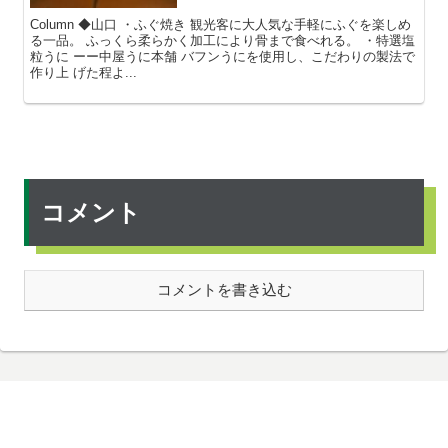
Column ◆山口 ・ふぐ焼き 観光客に大人気な手軽にふぐを楽しめ
る一品。 ふっくら柔らかく加工により骨まで食べれる。 ・特選塩
粒うに ーー中屋うに本舗 バフンうにを使用し、こだわりの製法で
作り上 げた程よ...
コメント
コメントを書き込む