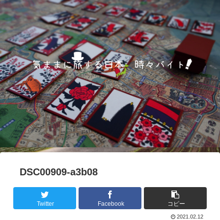
DSC00909-a3b08
Twitter
Facebook
コピー
2021.02.12