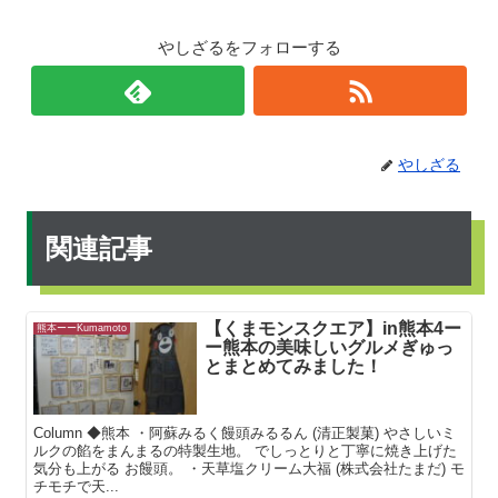
やしざるをフォローする
やしざる
関連記事
【くまモンスクエア】in熊本4ー
熊本ーーKumamoto
ー熊本の美味しいグルメぎゅっ
とまとめてみました！
Column ◆熊本 ・阿蘇みるく饅頭みるるん (清正製菓) やさしいミ
ルクの餡をまんまるの特製生地。 でしっとりと丁寧に焼き上げた
気分も上がる お饅頭。 ・天草塩クリーム大福 (株式会社たまだ) モ
チモチで天...