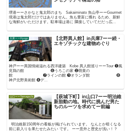
堺港ーーさかなと鬼太郎のまち Sakaiminato 魚山亭ーーGourmet
境港は鬼太郎だけではありません。魚も豊富に獲れ るため、新鮮
な海鮮がいただけます。駐車場は港に 隣接していてだだっ広...
【北野異人館】in兵庫7ーー続・
兵庫ーーHyogo
エキゾチックな建物めぐり
神戸ーー異国情緒溢れる西洋建築 Kobe 異人館巡りーーTour ❶風
見鶏の館 ❻うろこの家 ❷萌黄の
館 ❼ラインの館 ❸オランダ館 ❽
神戸北野美術館 ❹デ...
【萩城下町】in山口7ーー明治維
山口ーーYamaguchi
新胎動の地。時代に挑んだ男た
ちのルーツを求めてー前編
明治維新150周年の看板が掲げられています。 なんとか暗くなる
前に萩入りを果たせたみたい です。 ーー意外と歴史が浅い！？