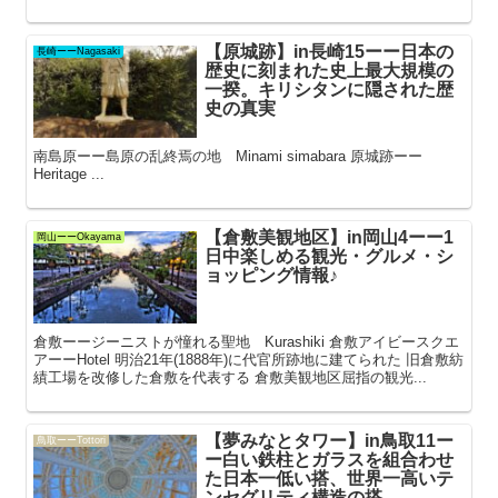
【原城跡】in長崎15ーー日本の
長崎ーーNagasaki
歴史に刻まれた史上最大規模の
一揆。キリシタンに隠された歴
史の真実
南島原ーー島原の乱終焉の地 Minami simabara 原城跡ーー
Heritage ...
【倉敷美観地区】in岡山4ーー1
岡山ーーOkayama
日中楽しめる観光・グルメ・シ
ョッピング情報♪
倉敷ーージーニストが憧れる聖地 Kurashiki 倉敷アイビースクエ
アーーHotel 明治21年(1888年)に代官所跡地に建てられた 旧倉敷紡
績工場を改修した倉敷を代表する 倉敷美観地区屈指の観光...
【夢みなとタワー】in鳥取11ー
鳥取ーーTottori
ー白い鉄柱とガラスを組合わせ
た日本一低い搭、世界一高いテ
ンセグリティ構造の搭