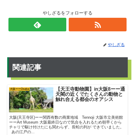
やしざるをフォローする
やしざる
関連記事
【天王寺動物園】in大阪8ーー通
大阪ーーOsaka
天閣の近くでたくさんの動物と
触れ合える都会のオアシス
大阪(天王寺区)ーー関西有数の商業地域 Tennoji 大阪市立美術館
ーーArt Museum 大阪最終日なので気合を入れるため朝早くから
チャリで駆け付けたにも関わらず、長蛇の列が できていました。
あの江戸の...