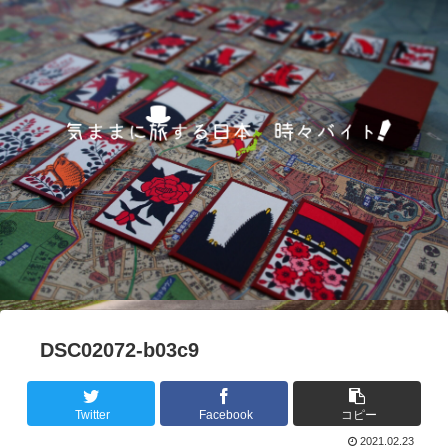
DSC02072-b03c9
Twitter
Facebook
コピー
2021.02.23