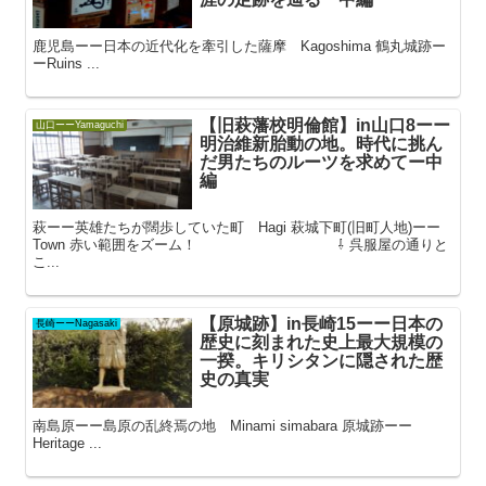
鹿児島ーー日本の近代化を牽引した薩摩 Kagoshima 鶴丸城跡ー
ーRuins ...
【旧萩藩校明倫館】in山口8ーー
山口ーーYamaguchi
明治維新胎動の地。時代に挑ん
だ男たちのルーツを求めてー中
編
萩ーー英雄たちが闊歩していた町 Hagi 萩城下町(旧町人地)ーー
Town 赤い範囲をズーム！ ⇩ 呉服屋の通りと
こ...
【原城跡】in長崎15ーー日本の
長崎ーーNagasaki
歴史に刻まれた史上最大規模の
一揆。キリシタンに隠された歴
史の真実
南島原ーー島原の乱終焉の地 Minami simabara 原城跡ーー
Heritage ...