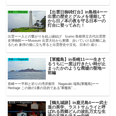
【出雲日御碕灯台】in島根4ーー
島根ーーShimane
出雲の歴史とグルメを堪能して
から日ノ本の夜を守る日本一の
灯台に登ってみた！
出雲ーー人との繋がりを結ぶ縁結び Izumo 島根県立古代出雲歴
史博物館ーーMuseum 出雲大社から東隣、歩いていける距離にあ
るため 参拝の後に立ち寄ると出雲歴史や文化、日本の 成り...
【軍艦島】in長崎11ーー生きて
長崎ーーNagasaki
るうちに一度は行きたい時が止
まったかのような廃墟の聖地ー
前編
長崎ーー平和と祈りの湾岸都市 Nagasaki 端島(軍艦島)ーー
Heritage この旅の1番の目的である”軍艦島” ...
【鶴丸城跡】in鹿児島4ーー武士
鹿児島ーーKagoshima
道の美学、ラストサムライと呼
ばれる西郷どんの波乱万丈な生
涯の足跡を辿るー中編