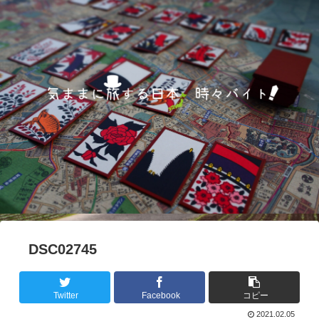
DSC02745
Twitter
Facebook
コピー
2021.02.05