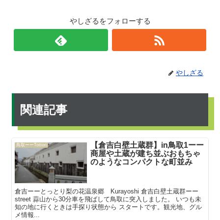
やしざるをフォローする
やしざる
関連記事
【倉吉白壁土蔵群】in鳥取1ーー
鳥取ーーTottori
商屋や土蔵が建ち並ぶおもちゃ
のようなコンパクトな町並み
倉吉ーーとっとり梨の花温泉郷 Kurayoshi 倉吉白壁土蔵群ーー
street 蒜山から30分車を飛ばして鳥取に突入しました。 いつも未
知の地に行くときは手探り状態から スタートです。観光地、グル
メ情報...