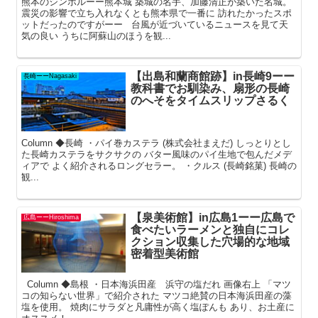
熊本のシンボルーー熊本城 築城の名手、加藤清正が築いた名城。
震災の影響で立ち入れなくとも熊本県で一番に 訪れたかったスポ
ットだったのですがーー 台風が近づいているニュースを見て天
気の良い うちに阿蘇山のほうを観...
【出島和蘭商館跡】in長崎9ーー
長崎ーーNagasaki
教科書でお馴染み、扇形の長崎
のへそをタイムスリップさるく
Column ◆長崎 ・パイ巻カステラ (株式会社まえだ) しっとりとし
た長崎カステラをサクサクの バター風味のパイ生地で包んだメデ
ィアで よく紹介されるロングセラー。 ・クルス (長崎銘菓) 長崎の
観...
【泉美術館】in広島1ーー広島で
広島ーーHiroshima
食べたいラーメンと独自にコレ
クション収集した穴場的な地域
密着型美術館
Column ◆島根 ・日本海浜田産 浜守の塩だれ 画像右上 「マツ
コの知らない世界」で紹介された マツコ絶賛の日本海浜田産の藻
塩を使用。 焼肉にサラダと凡庸性が高く塩ぽんも あり、お土産に