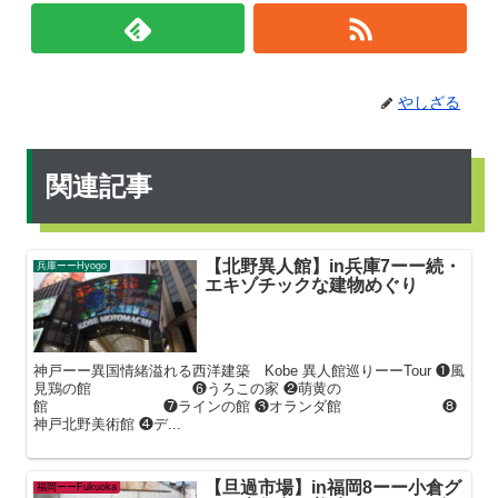
やしざる
関連記事
【北野異人館】in兵庫7ーー続・
兵庫ーーHyogo
エキゾチックな建物めぐり
神戸ーー異国情緒溢れる西洋建築 Kobe 異人館巡りーーTour ❶風
見鶏の館 ❻うろこの家 ❷萌黄の
館 ❼ラインの館 ❸オランダ館 ❽
神戸北野美術館 ❹デ...
【旦過市場】in福岡8ーー小倉グ
福岡ーーFukuoka