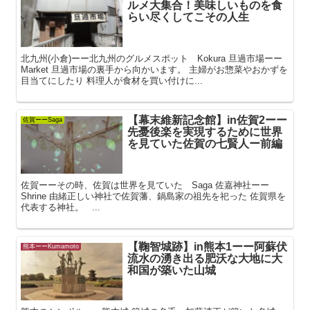
ルメ大集合！美味しいものを食
らい尽くしてこその人生
北九州(小倉)ーー北九州のグルメスポット Kokura 旦過市場ーー
Market 旦過市場の裏手から向かいます。 主婦がお惣菜やおかずを
目当てにしたり 料理人が食材を買い付けに...
【幕末維新記念館】in佐賀2ーー
佐賀ーーSaga
先憂後楽を実現するために世界
を見ていた佐賀の七賢人ー前編
佐賀ーーその時、佐賀は世界を見ていた Saga 佐嘉神社ーー
Shrine 由緒正しい神社で佐賀藩、鍋島家の祖先を祀った 佐賀県を
代表する神社。 ...
【鞠智城跡】in熊本1ーー阿蘇伏
熊本ーーKumamoto
流水の湧き出る肥沃な大地に大
和国が築いた山城