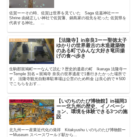
佐賀ーーその時、佐賀は世界を見ていた Saga 佐嘉神社ーー
Shrine 由緒正しい神社で佐賀藩、鍋島家の祖先を祀った 佐賀県を
代表する神社。 ...
【法隆寺】in奈良3ーー聖徳太子
奈良ーーNara
ゆかりの世界最古の木造建築物
のある町でみんな大好き竜田揚
げの食べ歩き
生駒郡斑鳩町ーーなんて読む？歴史的遺産の町 Ikaruga 法隆寺ー
ーTemple 別名＝斑鳩寺 奈良の世界遺産で1番行きたかった場所で
す。 法隆寺観光自動車駐車場は公営のため料金 は良心的で￥500
でこちらをおす...
【いのちのたび博物館】in福岡3
福岡ーーFukuoka
ーー北九州の歴史、イノベーシ
ョン、環境を体験できる3つの施
設
北九州ーー産業近代化の発祥 Kitakyushu いのちのたび博物館ー
ーMuseum スペースワールド駅から...