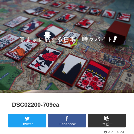
DSC02200-709ca
Twitter
Facebook
コピー
2021.02.23