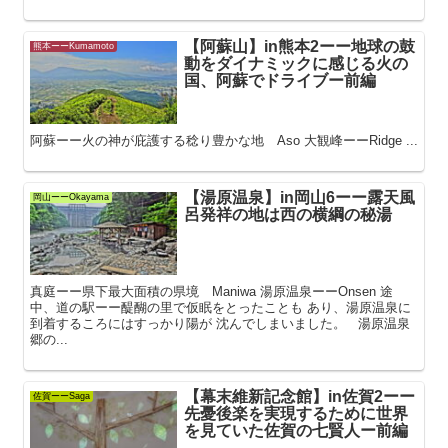
【阿蘇山】in熊本2ーー地球の鼓
熊本ーーKumamoto
動をダイナミックに感じる火の
国、阿蘇でドライブー前編
阿蘇ーー火の神が庇護する稔り豊かな地 Aso 大観峰ーーRidge ...
【湯原温泉】in岡山6ーー露天風
岡山ーーOkayama
呂発祥の地は西の横綱の秘湯
真庭ーー県下最大面積の県境 Maniwa 湯原温泉ーーOnsen 途
中、道の駅ーー醍醐の里で仮眠をとったことも あり、湯原温泉に
到着するころにはすっかり陽が 沈んでしまいました。 湯原温泉
郷の...
【幕末維新記念館】in佐賀2ーー
佐賀ーーSaga
先憂後楽を実現するために世界
を見ていた佐賀の七賢人ー前編