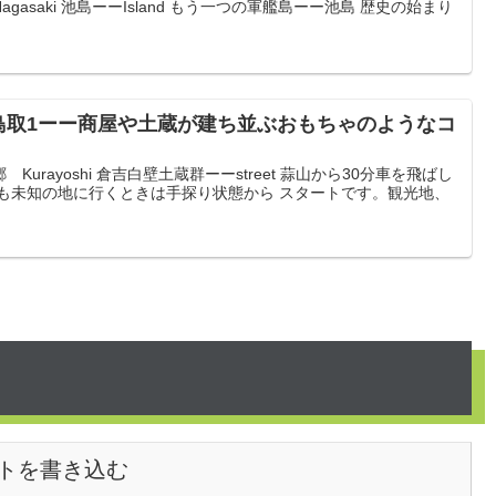
asaki 池島ーーIsland もう一つの軍艦島ーー池島 歴史の始まり
鳥取1ーー商屋や土蔵が建ち並ぶおもちゃのようなコ
urayoshi 倉吉白壁土蔵群ーーstreet 蒜山から30分車を飛ばし
つも未知の地に行くときは手探り状態から スタートです。観光地、
トを書き込む