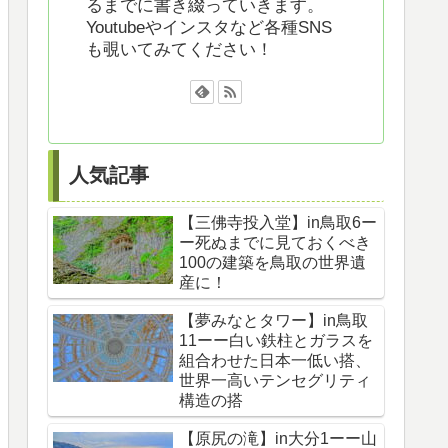
るまでに書き綴っていきます。
Youtubeやインスタなど各種SNS
も覗いてみてください！
人気記事
【三佛寺投入堂】in鳥取6ー
ー死ぬまでに見ておくべき
100の建築を鳥取の世界遺
産に！
【夢みなとタワー】in鳥取
11ーー白い鉄柱とガラスを
組合わせた日本一低い搭、
世界一高いテンセグリティ
構造の搭
【原尻の滝】in大分1ーー山