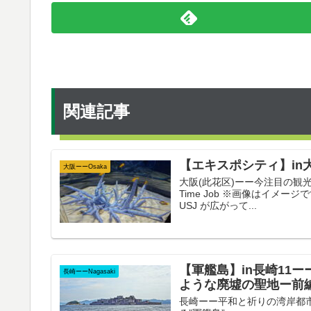
関連記事
【エキスポシティ】in
大阪ーーOsaka
大阪(此花区)ーー今注目の観光地 
Time Job ※画像はイメ
USJ が広がって...
【軍艦島】in長崎11
長崎ーーNagasaki
ような廃墟の聖地ー前
長崎ーー平和と祈りの湾岸都市 Na