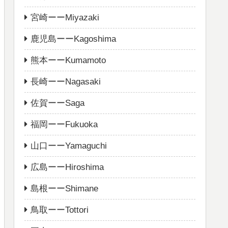
宮崎ーーMiyazaki
鹿児島ーーKagoshima
熊本ーーKumamoto
長崎ーーNagasaki
佐賀ーーSaga
福岡ーーFukuoka
山口ーーYamaguchi
広島ーーHiroshima
島根ーーShimane
鳥取ーーTottori