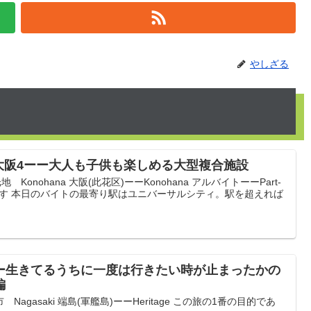
やしざる
大阪4ーー大人も子供も楽しめる大型複合施設
Konohana 大阪(此花区)ーーKonohana アルバイトーーPart-
ージです 本日のバイトの最寄り駅はユニバーサルシティ。駅を超えれば
ーー生きてるうちに一度は行きたい時が止まったかの
編
gasaki 端島(軍艦島)ーーHeritage この旅の1番の目的であ