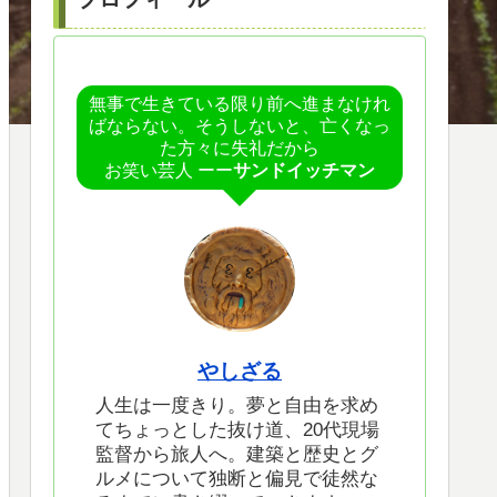
無事で生きている限り前へ進まなけれ
ばならない。そうしないと、亡くなっ
た方々に失礼だから
お笑い芸人 ーー
サンドイッチマン
やしざる
人生は一度きり。夢と自由を求め
てちょっとした抜け道、20代現場
監督から旅人へ。建築と歴史とグ
ルメについて独断と偏見で徒然な