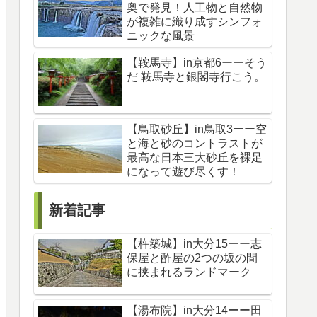
奥で発見！人工物と自然物
が複雑に織り成すシンフォ
ニックな風景
【鞍馬寺】in京都6ーーそう
だ 鞍馬寺と銀閣寺行こう。
【鳥取砂丘】in鳥取3ーー空
と海と砂のコントラストが
最高な日本三大砂丘を裸足
になって遊び尽くす！
新着記事
【杵築城】in大分15ーー志
保屋と酢屋の2つの坂の間
に挟まれるランドマーク
【湯布院】in大分14ーー田