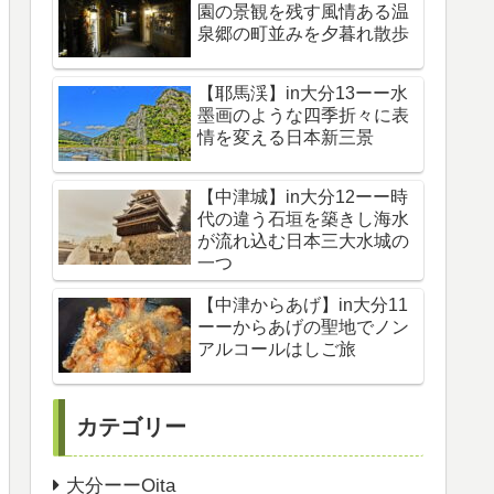
園の景観を残す風情ある温
泉郷の町並みを夕暮れ散歩
【耶馬渓】in大分13ーー水
墨画のような四季折々に表
情を変える日本新三景
【中津城】in大分12ーー時
代の違う石垣を築きし海水
が流れ込む日本三大水城の
一つ
【中津からあげ】in大分11
ーーからあげの聖地でノン
アルコールはしご旅
カテゴリー
大分ーーOita