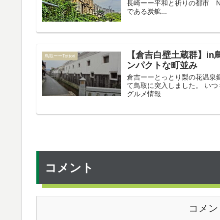
長崎ーー平和と祈りの都市 Nag
である炭鉱...
【倉吉白壁土蔵群】in
鳥取ーーTottori
ンパクトな町並み
倉吉ーーとっとり梨の花温泉郷 K
て鳥取に突入しました。 い
グルメ情報...
コメント
コメン