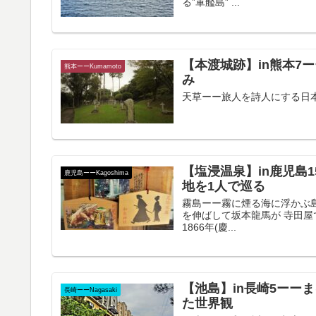
る”軍艦島” ...
【本渡城跡】in熊本7
熊本ーーKumamoto
み
天草ーー旅人を詩人にする日本の宝
【塩浸温泉】in鹿児島
鹿児島ーーKagoshima
地を1人で巡る
霧島ーー霧に煙る海に浮かぶ島 K
を伸ばして坂本龍馬が 寺田
1866年(慶...
【池島】in長崎5ーー
長崎ーーNagasaki
た世界観