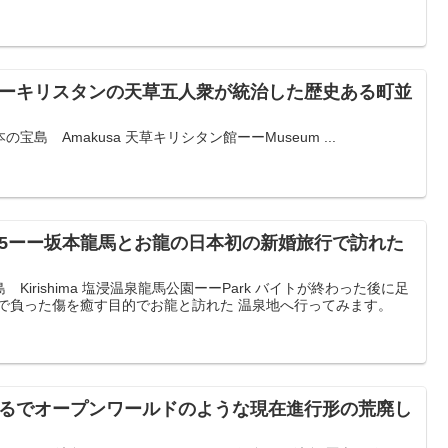
ーーキリスタンの天草五人衆が統治した歴史ある町並
島 Amakusa 天草キリシタン館ーーMuseum ...
15ーー坂本龍馬とお龍の日本初の新婚旅行で訪れた
irishima 塩浸温泉龍馬公園ーーPark バイトが終わった後に足
屋で負った傷を癒す目的でお龍と訪れた 温泉地へ行ってみます。
まるでオープンワールドのような現在進行形の荒廃し