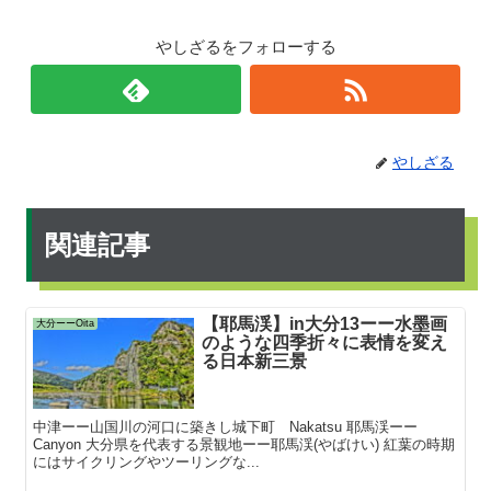
やしざるをフォローする
やしざる
関連記事
【耶馬渓】in大分13ーー水墨画
大分ーーOita
のような四季折々に表情を変え
る日本新三景
中津ーー山国川の河口に築きし城下町 Nakatsu 耶馬渓ーー
Canyon 大分県を代表する景観地ーー耶馬渓(やばけい) 紅葉の時期
にはサイクリングやツーリングな...