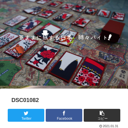
DSC01082
Twitter
Facebook
コピー
2021.01.31