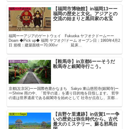
【福岡市博物館】in福岡13ーー
福岡ーーFukuoka
福岡の歴史と文化。アジアとの
交流の始まりと黒田家の名宝
福岡ーーアジアのゲートウェイ Fukuoka ヤフオクドームーー
Doam ◆Pick up◆ 福岡 ヤフオク!ドーム オープン日：1993年4月2
日 規模：建築面積ー70,000㎡ 延床...
【鞍馬寺】in京都6ーーそうだ
京都ーーKyoto
鞍馬寺と銀閣寺行こう。
京都(左京区)ーー国際色豊かなまち Sakyo 東山慈照寺(銀閣寺)ー
ーShrine 雨の中、「哲学の道」を通り目的地を目指します。 哲学
の道は世界遺産である銀閣寺を始めとして 社寺が点在し、京都...
【吉野ケ里遺跡】in佐賀1ーー争
佐賀ーーSaga
いの歴史は弥生時代から。古代
最大のミステリー、蘇る邪馬台
国