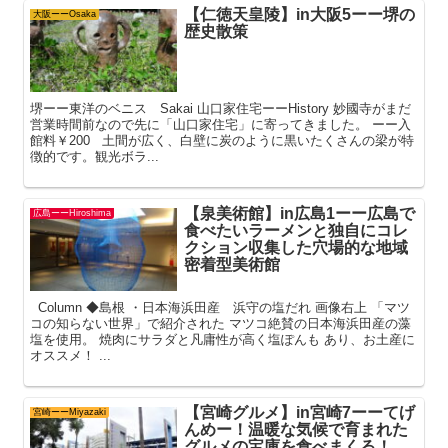
【仁徳天皇陵】in大阪5ーー堺の
大阪ーーOsaka
歴史散策
堺ーー東洋のベニス Sakai 山口家住宅ーーHistory 妙國寺がまだ
営業時間前なので先に「山口家住宅」に寄ってきました。 ーー入
館料￥200 土間が広く、白壁に炭のように黒いたくさんの梁が特
徴的です。観光ボラ...
【泉美術館】in広島1ーー広島で
広島ーーHiroshima
食べたいラーメンと独自にコレ
クション収集した穴場的な地域
密着型美術館
Column ◆島根 ・日本海浜田産 浜守の塩だれ 画像右上 「マツ
コの知らない世界」で紹介された マツコ絶賛の日本海浜田産の藻
塩を使用。 焼肉にサラダと凡庸性が高く塩ぽんも あり、お土産に
オススメ！ ...
【宮崎グルメ】in宮崎7ーーてげ
宮崎ーーMiyazaki
んめー！温暖な気候で育まれた
グルメの宝庫を食べまくる！