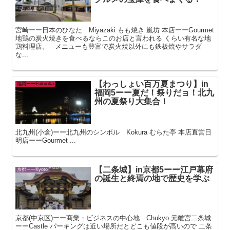
宮崎ーー日本のひなた Miyazaki もも焼き 嵐坊 本店ーーGourmet
地鶏の炭火焼きを食べるならこのお店と言われる くらい有名な地
鶏料理店。 メニューも豊富で炭火焼以外にも鉄板焼やサラダ
な...
【わっしょい百万夏まつり】in
福岡ーーFukuoka
福岡5ーー夏だ！祭りだョ！北九
州の夏祭り大集合！
北九州(小倉)ーー北九州のシンボル Kokura むらた亭 本店直営日
明店ーーGourmet ...
【二条城】in京都5ーー江戸幕府
京都ーーKyoto
の誕生と終焉の地で歴史を学ぶ
京都(中京区)ーー商業・ビジネスの中心地 Chukyo 元離宮二条城
ーーCastle パーキングは近い場所だとどこも値段が高いので 二条