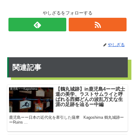
やしざるをフォローする
やしざる
関連記事
【鶴丸城跡】in鹿児島4ーー武士
鹿児島ーーKagoshima
道の美学、ラストサムライと呼
ばれる西郷どんの波乱万丈な生
涯の足跡を辿るー中編
鹿児島ーー日本の近代化を牽引した薩摩 Kagoshima 鶴丸城跡ー
ーRuins ...