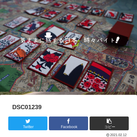
DSC01239
Twitter
Facebook
コピー
2021.02.12