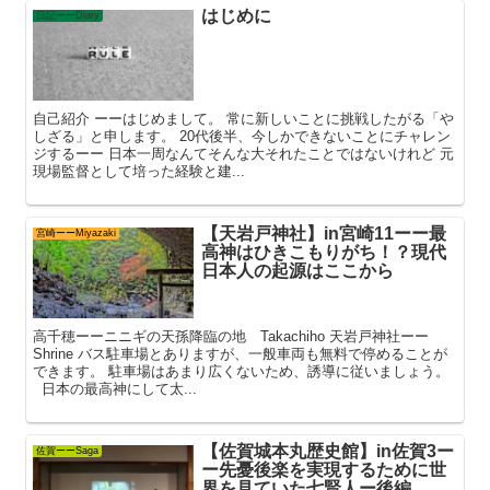
はじめに
日記ーーDiary
自己紹介 ーーはじめまして。 常に新しいことに挑戦したがる「や
しざる」と申します。 20代後半、今しかできないことにチャレン
ジするーー 日本一周なんてそんな大それたことではないけれど 元
現場監督として培った経験と建...
【天岩戸神社】in宮崎11ーー最
宮崎ーーMiyazaki
高神はひきこもりがち！？現代
日本人の起源はここから
高千穂ーーニニギの天孫降臨の地 Takachiho 天岩戸神社ーー
Shrine バス駐車場とありますが、一般車両も無料で停めることが
できます。 駐車場はあまり広くないため、誘導に従いましょう。
日本の最高神にして太...
【佐賀城本丸歴史館】in佐賀3ー
佐賀ーーSaga
ー先憂後楽を実現するために世
界を見ていた七賢人ー後編