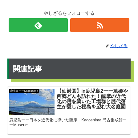
やしざるをフォローする
やしざる
関連記事
【仙巌園】in鹿児島2ーー篤姫や
鹿児島ーーKagoshima
西郷どんも訪れた！薩摩の近代
化の礎を築いた工場群と歴代藩
主が愛した桜島を望む大名庭園
鹿児島ーー日本を近代化に導いた薩摩 Kagoshima 尚古集成館ー
ーMuseum ...