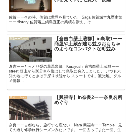
佐賀ーーその時、佐賀は世界を見ていた Saga 佐賀城本丸歴史館
ーーHistory 佐賀藩主鍋島直正の業績を讃え、そ...
【倉吉白壁土蔵群】in鳥取1ーー
鳥取ーーTottori
商屋や土蔵が建ち並ぶおもちゃ
のようなコンパクトな町並み
倉吉ーーとっとり梨の花温泉郷 Kurayoshi 倉吉白壁土蔵群ーー
street 蒜山から30分車を飛ばして鳥取に突入しました。 いつも未
知の地に行くときは手探り状態から スタートです。観光地、グル
メ情報...
【興福寺】in奈良2ーー奈良名所
奈良ーーNara
めぐり
奈良ーー古都なら、旅行する鹿ない Nara 興福寺ーーTemple 見
ての通り修学旅行シーズンみたいです。 一団去ってまた一団、生