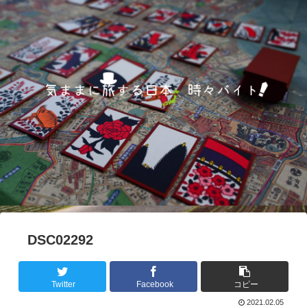
DSC02292
Twitter
Facebook
コピー
2021.02.05