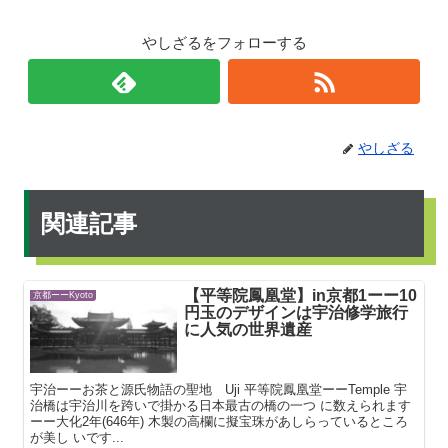
やしざるをフォローする
やしざる
関連記事
【平等院鳳凰堂】in京都1ーー10
京都ーーKyoto
円玉のデザインは宇治修学旅行
に人気の世界遺産
宇治ーーお茶と源氏物語の聖地 Uji 平等院鳳凰堂ーーTemple 宇
治橋は宇治川を跨いで掛かる日本最古の橋の一つ に数えられます
ーー大化2年(646年) 木製の高欄に擬宝珠があしらっているところ
が美し いです...