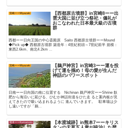
【西都原古墳群】in宮崎8ーー出
宮崎ーーMiyazaki
雲大国に並び立つ祭祀・儀礼が
おこなわれた日本最大級の古墳
群
西都ーー日向王国の中心斎殿原 Saito 西都原古墳群ーーMound
◆Pick up◆ 西都原古墳群 築造年：4世紀初頭～7世紀前半 規模：
東西2.6km、南北4.2km ...
【鵜戸神宮】in宮崎3ーー運を投
宮崎ーーMiyazaki
げて運を掴め！母の愛が生んだ
神話のパワースポット
日南ーー日向国の南に位置する Nichinan 鵜戸神宮ーーShrine 飫
肥から海沿いに延びる、ひむか神話街道をひた走 ると案内板が見
えてきたので吸い込まれるように 進んでいきます。 駐車場は少
し遠いですが「鵜...
【本渡城跡】in熊本7ーーキリス
熊本ーーKumamoto
タンの天草五人衆が統治した歴