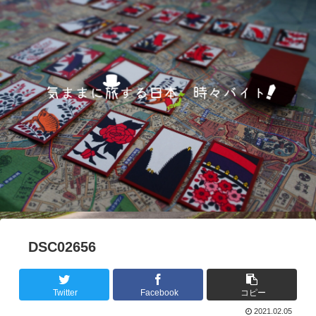
DSC02656
Twitter
Facebook
コピー
2021.02.05