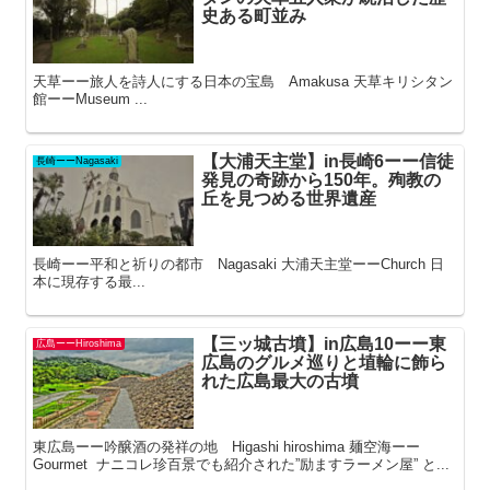
史ある町並み
天草ーー旅人を詩人にする日本の宝島 Amakusa 天草キリシタン
館ーーMuseum ...
【大浦天主堂】in長崎6ーー信徒
長崎ーーNagasaki
発見の奇跡から150年。殉教の
丘を見つめる世界遺産
長崎ーー平和と祈りの都市 Nagasaki 大浦天主堂ーーChurch 日
本に現存する最...
【三ッ城古墳】in広島10ーー東
広島ーーHiroshima
広島のグルメ巡りと埴輪に飾ら
れた広島最大の古墳
東広島ーー吟醸酒の発祥の地 Higashi hiroshima 麺空海ーー
Gourmet ナニコレ珍百景でも紹介された”励ますラーメン屋” と...