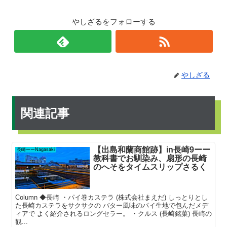
やしざるをフォローする
やしざる
関連記事
【出島和蘭商館跡】in長崎9ーー
長崎ーーNagasaki
教科書でお馴染み、扇形の長崎
のへそをタイムスリップさるく
Column ◆長崎 ・パイ巻カステラ (株式会社まえだ) しっとりとし
た長崎カステラをサクサクの バター風味のパイ生地で包んだメデ
ィアで よく紹介されるロングセラー。 ・クルス (長崎銘菓) 長崎の
観...