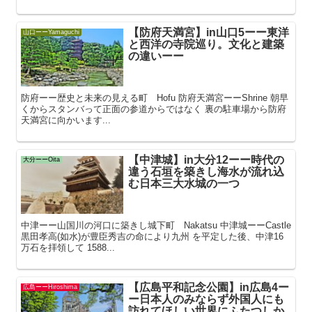
【防府天満宮】in山口5ーー東洋
山口ーーYamaguchi
と西洋の寺院巡り。文化と建築
の違いーー
防府ーー歴史と未来の見える町 Hofu 防府天満宮ーーShrine 朝早
くからスタンバって正面の参道からではなく 裏の駐車場から防府
天満宮に向かいます...
【中津城】in大分12ーー時代の
大分ーーOita
違う石垣を築きし海水が流れ込
む日本三大水城の一つ
中津ーー山国川の河口に築きし城下町 Nakatsu 中津城ーーCastle
黒田孝高(如水)が豊臣秀吉の命により九州 を平定した後、中津16
万石を拝領して 1588...
【広島平和記念公園】in広島4ー
広島ーーHiroshima
ー日本人のみならず外国人にも
訪れてほしい世界にふたつしか