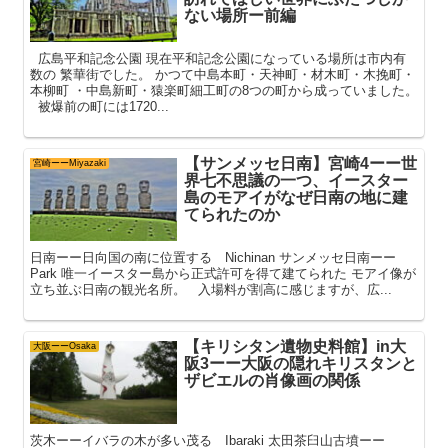
ない場所ー前編
広島平和記念公園 現在平和記念公園になっている場所は市内有
数の 繁華街でした。 かつて中島本町・天神町・材木町・木挽町・
本柳町 ・中島新町・猿楽町細工町の8つの町から成っていました。
被爆前の町には1720...
【サンメッセ日南】宮崎4ーー世
宮崎ーーMiyazaki
界七不思議の一つ、イースター
島のモアイがなぜ日南の地に建
てられたのか
日南ーー日向国の南に位置する Nichinan サンメッセ日南ーー
Park 唯一イースター島から正式許可を得て建てられた モアイ像が
立ち並ぶ日南の観光名所。 入場料が割高に感じますが、広...
【キリシタン遺物史料館】in大
大阪ーーOsaka
阪3ーー大阪の隠れキリスタンと
ザビエルの肖像画の関係
茨木ーーイバラの木が多い茂る Ibaraki 太田茶臼山古墳ーー