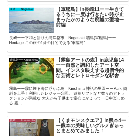
【軍艦島】in長崎11ーー生きて
長崎ーーNagasaki
るうちに一度は行きたい時が止
まったかのような廃墟の聖地ー
前編
長崎ーー平和と祈りの湾岸都市 Nagasaki 端島(軍艦島)ーー
Heritage この旅の1番の目的である”軍艦島” ...
【霧島アートの森】in鹿児島14
鹿児島ーーKagoshima
ーー自然と調和したアート空
間。インスタ映えする超個性的
な芸術とレトロモダンな駅舎
霧島ーー霧に煙る海に浮かぶ島 Kirishima 神話の里園ーーPark 傾
斜を上手く利用したレジャー公園。 遊覧リフトなど数々のアトラ
クションが満載な 大人から子供まで童心にかえって一日中楽しめ
る 霧...
【くまモンスクエア】in熊本4ー
熊本ーーKumamoto
ー熊本の美味しいグルメぎゅっ
とまとめてみました！