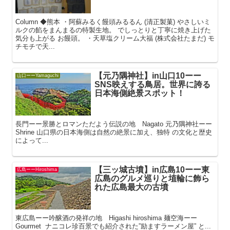
Column ◆熊本 ・阿蘇みるく饅頭みるるん (清正製菓) やさしいミ
ルクの餡をまんまるの特製生地。 でしっとりと丁寧に焼き上げた
気分も上がる お饅頭。 ・天草塩クリーム大福 (株式会社たまだ) モ
チモチで天...
【元乃隅神社】in山口10ーー
山口ーーYamaguchi
SNS映えする鳥居。世界に誇る
日本海側絶景スポット！
長門ーー景勝とロマンただよう伝説の地 Nagato 元乃隅神社ーー
Shrine 山口県の日本海側は自然の絶景に加え、独特 の文化と歴史
によって...
【三ッ城古墳】in広島10ーー東
広島ーーHiroshima
広島のグルメ巡りと埴輪に飾ら
れた広島最大の古墳
東広島ーー吟醸酒の発祥の地 Higashi hiroshima 麺空海ーー
Gourmet ナニコレ珍百景でも紹介された”励ますラーメン屋” と...