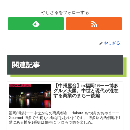
やしざるをフォローする
やしざる
関連記事
【中州屋台】in福岡16ーー博多
福岡ーーFukuoka
グルメ天国。中世と現代が混在
する商業のまちー後編
福岡(博多)ーー中世からの商業都市 Hakata もつ鍋 おおやまーー
Gourmet 博多での初もつ鍋は”おおやま”です。 博多駅内西側地下1
階にある博多1番街は気軽に ソロもつ鍋を楽しめ...