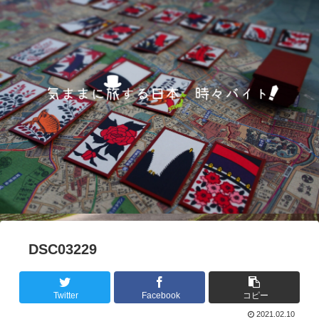
DSC03229
Twitter
Facebook
コピー
2021.02.10