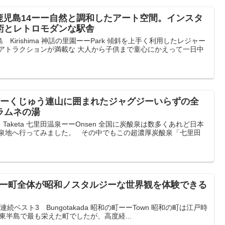
鹿児島14ーー自然と調和したアート空間。インスタ
術とレトロモダンな駅舎
irishima 神話の里園ーーPark 傾斜を上手く利用したレジャー
のアトラクションが満載な 大人から子供まで童心にかえって一日中
ーーくじゅう連山に囲まれたジャグジーいらずの全
ラムネの湯
aketa 七里田温泉ーーOnsen 全国に炭酸泉は数多くあれど日本
温泉地へ行ってみました。 その中でもこの超濃厚炭酸泉「七里田
ーー町全体が昭和ノスタルジーな世界観を体験できる
ベスト3 Bungotakada 昭和の町ーーTown 昭和の町は江戸時
東半島で最も栄えた町でしたが、高度経...