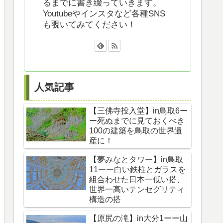
るまでに書き綴っていきます。
Youtubeやインスタなど各種SNS
も覗いてみてください！
人気記事
【三佛寺投入堂】in鳥取6ー
ー死ぬまでに見ておくべき
100の建築を鳥取の世界遺
産に！
【夢みなとタワー】in鳥取
11ーー白い鉄柱とガラスを
組合わせた日本一低い搭、
世界一高いテンセグリティ
構造の搭
【原尻の滝】in大分1ーー山