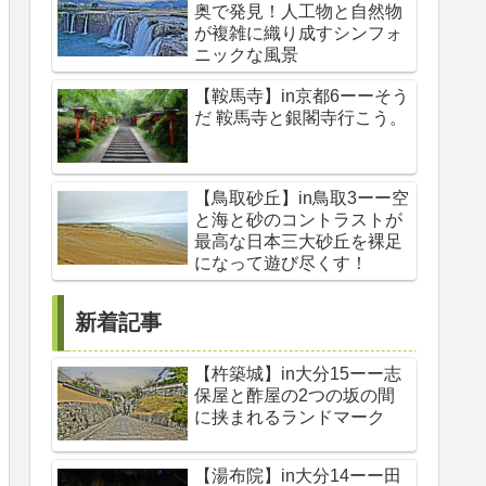
奥で発見！人工物と自然物
が複雑に織り成すシンフォ
ニックな風景
【鞍馬寺】in京都6ーーそう
だ 鞍馬寺と銀閣寺行こう。
【鳥取砂丘】in鳥取3ーー空
と海と砂のコントラストが
最高な日本三大砂丘を裸足
になって遊び尽くす！
新着記事
【杵築城】in大分15ーー志
保屋と酢屋の2つの坂の間
に挟まれるランドマーク
【湯布院】in大分14ーー田