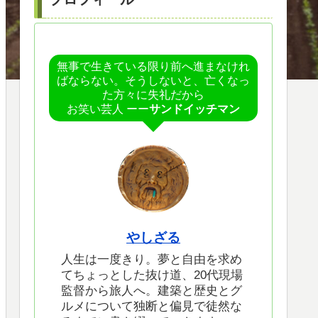
無事で生きている限り前へ進まなけれ
ばならない。そうしないと、亡くなっ
た方々に失礼だから
お笑い芸人 ーー
サンドイッチマン
やしざる
人生は一度きり。夢と自由を求め
てちょっとした抜け道、20代現場
監督から旅人へ。建築と歴史とグ
ルメについて独断と偏見で徒然な