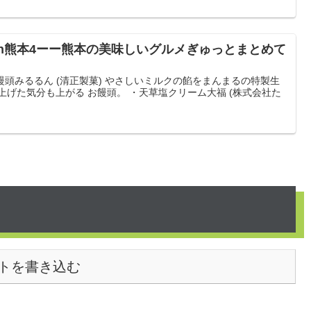
n熊本4ーー熊本の美味しいグルメぎゅっとまとめて
るく饅頭みるるん (清正製菓) やさしいミルクの餡をまんまるの特製生
上げた気分も上がる お饅頭。 ・天草塩クリーム大福 (株式会社た
トを書き込む