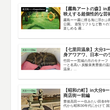
【霧島アートの森】in
鹿児島ーーKagoshima
映えする超個性的な芸
霧島ーー霧に煙る海に浮かぶ島 K
公園。 遊覧リフトなど数々
楽しめる 霧...
【七里田温泉】大分3
大分ーーOita
身アワアワ、日本一の
竹田ーー荒城の月のモチーフ T
一と名高い 炭酸泉奥豊後の
温泉」...
【昭和の町】in大分9
大分ーーOita
商店街ー前編
豊後高田ーー住みたい田舎8年連続
代から昭和30年代にかけて 国