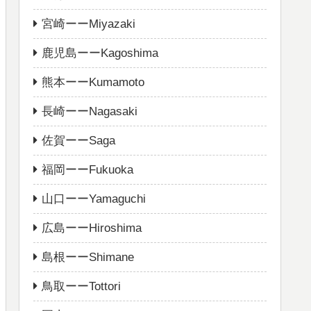
宮崎ーーMiyazaki
鹿児島ーーKagoshima
熊本ーーKumamoto
長崎ーーNagasaki
佐賀ーーSaga
福岡ーーFukuoka
山口ーーYamaguchi
広島ーーHiroshima
島根ーーShimane
鳥取ーーTottori