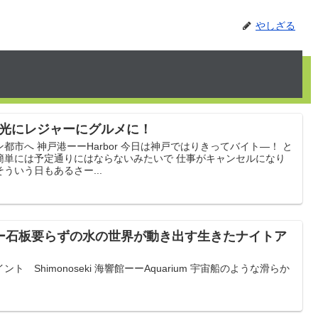
やしざる
観光にレジャーにグルメに！
市へ 神戸港ーーHarbor 今日は神戸ではりきってバイト―！ と
簡単には予定通りにはならないみたいで 仕事がキャンセルになり
ういう日もあるさー...
ーー石板要らずの水の世界が動き出す生きたナイトア
 Shimonoseki 海響館ーーAquarium 宇宙船のような滑らか