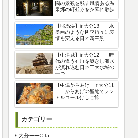
園の景観を残す風情ある温
泉郷の町並みを夕暮れ散歩
【耶馬渓】in大分13ーー水
墨画のような四季折々に表
情を変える日本新三景
【中津城】in大分12ーー時
代の違う石垣を築きし海水
が流れ込む日本三大水城の
一つ
【中津からあげ】in大分11
ーーからあげの聖地でノン
アルコールはしご旅
カテゴリー
大分ーーOita