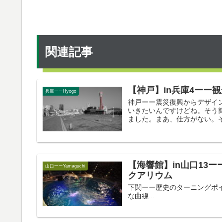
関連記事
【神戸】in兵庫4ーー
兵庫ーーHyogo
神戸ーー震災復興からデザイン都
いきたいんですけどね。そう
ました。まあ、仕方がない。そ
【海響館】in山口13
山口ーーYamaguchi
クアリウム
下関ーー歴史のターニングポイント
な曲線...