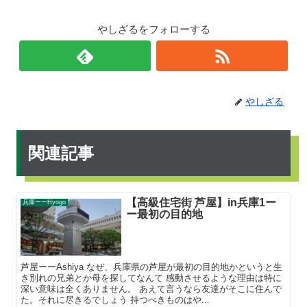
やしざるをフォローする
やしざる
関連記事
【高級住宅街 芦屋】in兵庫1ー
兵庫ーーHyogo
ー最初の目的地
芦屋ーーAshiya なぜ、兵庫県の芦屋が最初の目的地かというと生
き別れの兄弟とか母を探してなんて 感動させるような理由は特に
深い意味は全くありません。 あえて言うなら友達がそこに住んで
た。それに尽きるでしょう 持つべきものはや...