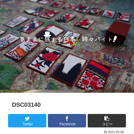
DSC03140
Twitter
Facebook
コピー
2021.03.06