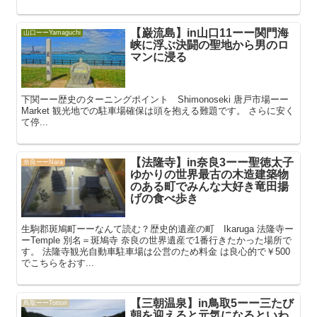
【巌流島】in山口11ーー関門海
山口ーーYamaguchi
峡に浮ぶ決闘の聖地から男のロ
マンに浸る
下関ーー歴史のターニングポイント Shimonoseki 唐戸市場ーー
Market 観光地での駐車場確保は頭を抱える難題です。 さらに安く
て停...
【法隆寺】in奈良3ーー聖徳太子
奈良ーーNara
ゆかりの世界最古の木造建築物
のある町でみんな大好き竜田揚
げの食べ歩き
生駒郡斑鳩町ーーなんて読む？歴史的遺産の町 Ikaruga 法隆寺ー
ーTemple 別名＝斑鳩寺 奈良の世界遺産で1番行きたかった場所で
す。 法隆寺観光自動車駐車場は公営のため料金 は良心的で￥500
でこちらをおす...
【三朝温泉】in鳥取5ーー三たび
鳥取ーーTottori
朝を迎えると元気になるといわ