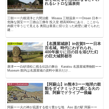
れるレトロな温泉街
三朝ーー六根清浄と六間治癒 Misasa 三朝温泉ーーOnsen 日本一
危険な国宝ーー三徳山三佛寺 投入堂 標高900mにあり、ここから
肉眼で辛うじて見える 奥院は垂直に切り立った絶壁に建てられた
建...
【名護屋城跡】in佐賀8ーー日本
佐賀ーーSaga
百名城。時代にわすれられ、
400年振りに日の目を浴びた幻
の巨大城郭都市
唐津ーー白砂清松に残る伝説の舞台 Karatsu 名護屋城博物館ーー
Museum 館内は名護屋城の資料や展示だけ...
【阿蘇山】in熊本3ーー地球の鼓
熊本ーーKumamoto
動をダイナミックに感じる火の
国、阿蘇でドライブー後編
阿蘇ーー火の神が庇護する稔り豊かな地 Aso 道の駅 阿蘇ーー