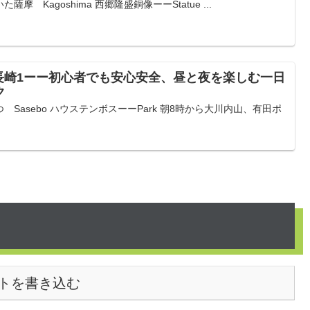
 Kagoshima 西郷隆盛銅像ーーStatue ...
長崎1ーー初心者でも安心安全、昼と夜を楽しむ一日
ク
Sasebo ハウステンボスーーPark 朝8時から大川内山、有田ポ
トを書き込む