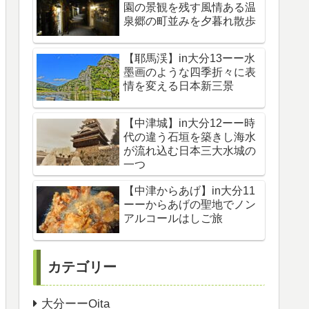
園の景観を残す風情ある温
泉郷の町並みを夕暮れ散歩
【耶馬渓】in大分13ーー水
墨画のような四季折々に表
情を変える日本新三景
【中津城】in大分12ーー時
代の違う石垣を築きし海水
が流れ込む日本三大水城の
一つ
【中津からあげ】in大分11
ーーからあげの聖地でノン
アルコールはしご旅
カテゴリー
大分ーーOita