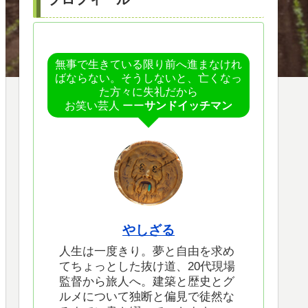
無事で生きている限り前へ進まなけれ
ばならない。そうしないと、亡くなっ
た方々に失礼だから
お笑い芸人 ーー
サンドイッチマン
やしざる
人生は一度きり。夢と自由を求め
てちょっとした抜け道、20代現場
監督から旅人へ。建築と歴史とグ
ルメについて独断と偏見で徒然な