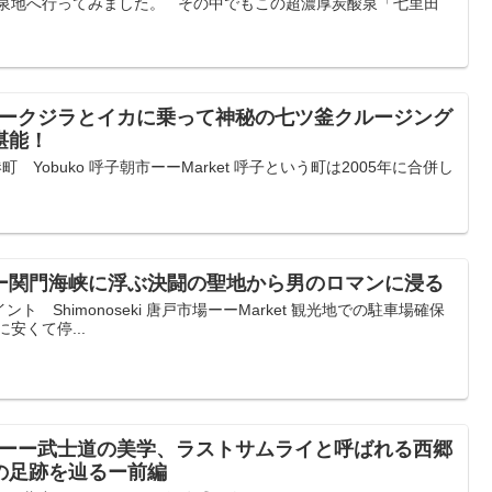
温泉地へ行ってみました。 その中でもこの超濃厚炭酸泉「七里田
ーークジラとイカに乗って神秘の七ツ釜クルージング
堪能！
 Yobuko 呼子朝市ーーMarket 呼子という町は2005年に合併し
ーー関門海峡に浮ぶ決闘の聖地から男のロマンに浸る
 Shimonoseki 唐戸市場ーーMarket 観光地での駐車場確保
安くて停...
3ーー武士道の美学、ラストサムライと呼ばれる西郷
の足跡を辿るー前編