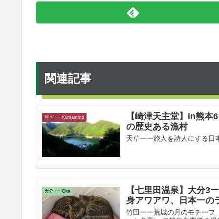
関連記事
【崎津天主堂】in熊本
熊本ーーKumamoto
の歴史ある漁村
天草ーー旅人を詩人にする日本の宝島
【七里田温泉】大分3
大分ーーOita
身アワアワ、日本一の
竹田ーー荒城の月のモチーフ T