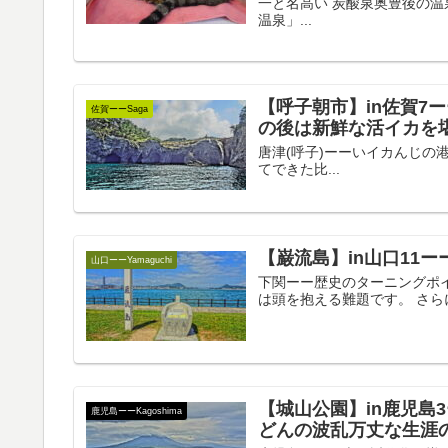
一と名高い 炭酸泉奥豊後の
温泉」...
【呼子朝市】in佐賀7
佐賀ーーSaga
の後は新鮮な活イカを
唐津(呼子)ーーいイカんじの港町
てできた比...
【巌流島】in山口11
山口ーーYamaguchi
下関ーー歴史のターニングポイント
は頭を抱える難題です。 さらに
【城山公園】in鹿児島
鹿児島ーーKagoshima
どんの波乱万丈な生涯