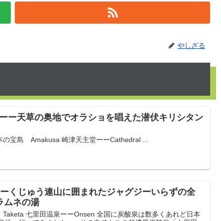
やしざる
6ーー天草の奥地でオラショを唱えた潜伏キリシタン
 Amakusa 崎津天主堂ーーCathedral ...
ーーくじゅう連山に囲まれたジャグジーいらずの全
ラムネの湯
aketa 七里田温泉ーーOnsen 全国に炭酸泉は数多くあれど日本