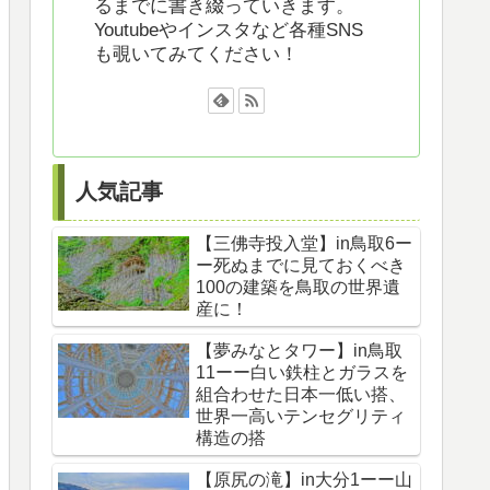
るまでに書き綴っていきます。
Youtubeやインスタなど各種SNS
も覗いてみてください！
人気記事
【三佛寺投入堂】in鳥取6ー
ー死ぬまでに見ておくべき
100の建築を鳥取の世界遺
産に！
【夢みなとタワー】in鳥取
11ーー白い鉄柱とガラスを
組合わせた日本一低い搭、
世界一高いテンセグリティ
構造の搭
【原尻の滝】in大分1ーー山