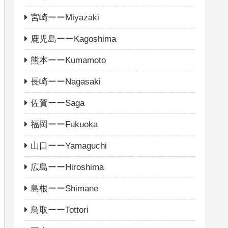
宮崎ーーMiyazaki
鹿児島ーーKagoshima
熊本ーーKumamoto
長崎ーーNagasaki
佐賀ーーSaga
福岡ーーFukuoka
山口ーーYamaguchi
広島ーーHiroshima
島根ーーShimane
鳥取ーーTottori