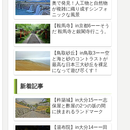
奥で発見！人工物と自然物
が複雑に織り成すシンフォ
ニックな風景
【鞍馬寺】in京都6ーーそう
だ 鞍馬寺と銀閣寺行こう。
【鳥取砂丘】in鳥取3ーー空
と海と砂のコントラストが
最高な日本三大砂丘を裸足
になって遊び尽くす！
新着記事
【杵築城】in大分15ーー志
保屋と酢屋の2つの坂の間
に挟まれるランドマーク
【湯布院】in大分14ーー田