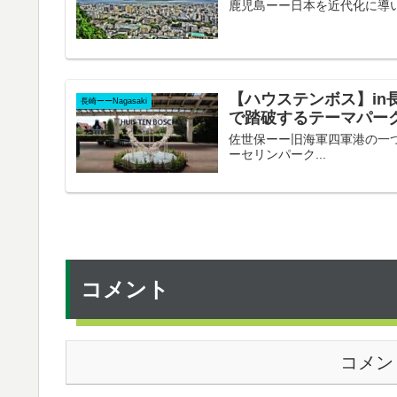
鹿児島ーー日本を近代化に導いた薩摩
【ハウステンボス】in
長崎ーーNagasaki
で踏破するテーマパー
佐世保ーー旧海軍四軍港の一つ 
ーセリンパーク...
コメント
コメン