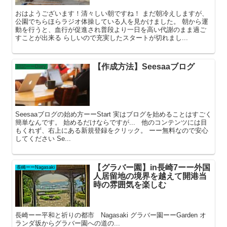
おはようございます！清々しい朝ですね！ まだ朝冷えしますが、
公園でちらほらラジオ体操している人を見かけました。 朝から運
動を行うと、血行が促進され普段より一日を高い代謝のまま過ご
すことが出来る らしいので充実したスタートが切れまし...
【作成方法】Seesaaブログ
日記ーーDiary
Seesaaブログの始め方ーーStart 実はブログを始めることはすごく
簡単なんです。 始めるだけならですが... 他のコンテンツには目
もくれず、右上にある新規登録をクリック。 ーー無料なので安心
してください Se...
【グラバー園】in長崎7ーー外国
長崎ーーNagasaki
人居留地の境界を越えて開港当
時の雰囲気を楽しむ
長崎ーー平和と祈りの都市 Nagasaki グラバー園ーーGarden オ
ランダ坂からグラバー園への道の...