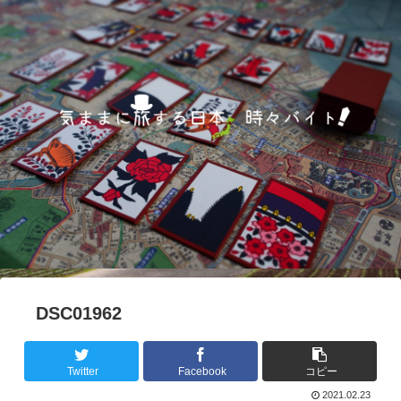
DSC01962
Twitter
Facebook
コピー
2021.02.23