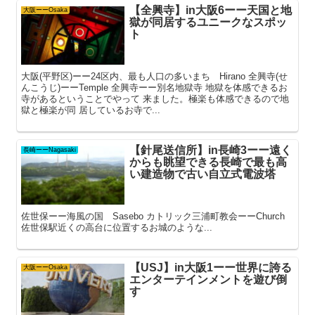
【全興寺】in大阪6ーー天国と地
大阪ーーOsaka
獄が同居するユニークなスポッ
ト
大阪(平野区)ーー24区内、最も人口の多いまち Hirano 全興寺(せ
んこうじ)ーーTemple 全興寺ーー別名地獄寺 地獄を体感できるお
寺があるということでやって 来ました。極楽も体感できるので地
獄と極楽が同 居しているお寺で...
【針尾送信所】in長崎3ーー遠く
長崎ーーNagasaki
からも眺望できる長崎で最も高
い建造物で古い自立式電波塔
佐世保ーー海風の国 Sasebo カトリック三浦町教会ーーChurch
佐世保駅近くの高台に位置するお城のような...
【USJ】in大阪1ーー世界に誇る
大阪ーーOsaka
エンターテインメントを遊び倒
す