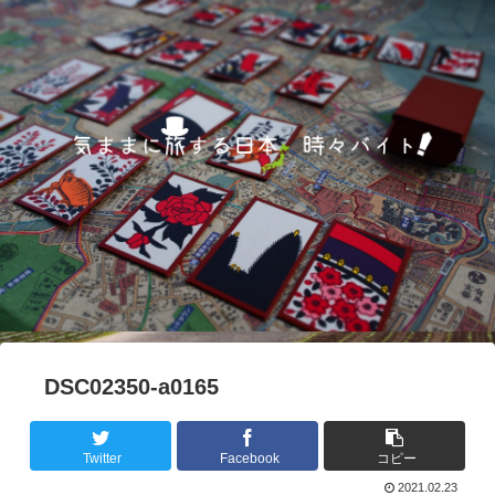
DSC02350-a0165
Twitter
Facebook
コピー
2021.02.23