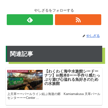
やしざるをフォローする
やしざる
関連記事
【わくわく海中水族館シードー
熊本ーーKumamoto
ナツ】in熊本8ーー手作り感たっ
ぷり遊び心溢れる魚好きのため
の水族館
上天草ーーパールライン結ぶ海遊の郷 Kamiamakusa 天草パール
センターーーCenter ...