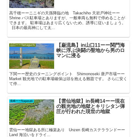
高千穂ーーニニギの天孫降臨の地 Takachiho 天岩戸神社ーー
Shrine バス駐車場とありますが、一般車両も無料で停めることが
できます。 駐車場はあまり広くないため、誘導に従いましょう。
日本の最高神にして太...
【巌流島】in山口11ーー関門海
山口ーーYamaguchi
峡に浮ぶ決闘の聖地から男のロ
マンに浸る
下関ーー歴史のターニングポイント Shimonoseki 唐戸市場ーー
Market 観光地での駐車場確保は頭を抱える難題です。 さらに安く
て停...
【雲仙地獄】in長崎14ーー現在
長崎ーーNagasaki
の観光地の地獄とキリシタン弾
圧が行われた現世の地獄
雲仙ーー地獄ある所に極楽あり Unzen 長崎カステラランドーー
Land 海沿いをドライ...