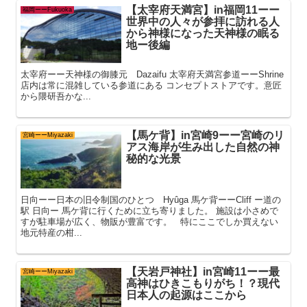
【太宰府天満宮】in福岡11ーー
福岡ーーFukuoka
世界中の人々が参拝に訪れる人
から神様になった天神様の眠る
地ー後編
太宰府ーー天神様の御膝元 Dazaifu 太宰府天満宮参道ーーShrine
店内は常に混雑している参道にある コンセプトストアです。意匠
から隈研吾かな...
【馬ケ背】in宮崎9ーー宮崎のリ
宮崎ーーMiyazaki
アス海岸が生み出した自然の神
秘的な光景
日向ーー日本の旧令制国のひとつ Hyûga 馬ケ背ーーCliff ー道の
駅 日向ー 馬ケ背に行くために立ち寄りました。 施設は小さめで
すが駐車場が広く、物販が豊富です。 特にここでしか買えない
地元特産の柑...
【天岩戸神社】in宮崎11ーー最
宮崎ーーMiyazaki
高神はひきこもりがち！？現代
日本人の起源はここから