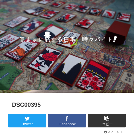
DSC00395
Twitter
Facebook
コピー
2021.02.11