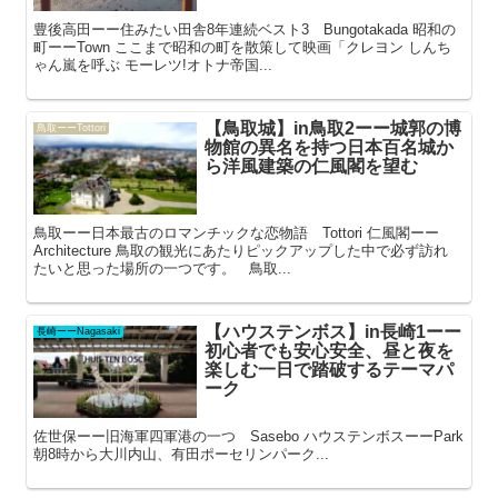
豊後高田ーー住みたい田舎8年連続ベスト3 Bungotakada 昭和の
町ーーTown ここまで昭和の町を散策して映画「クレヨン しんち
ゃん嵐を呼ぶ モーレツ!オトナ帝国...
【鳥取城】in鳥取2ーー城郭の博
鳥取ーーTottori
物館の異名を持つ日本百名城か
ら洋風建築の仁風閣を望む
鳥取ーー日本最古のロマンチックな恋物語 Tottori 仁風閣ーー
Architecture 鳥取の観光にあたりピックアップした中で必ず訪れ
たいと思った場所の一つです。 鳥取...
【ハウステンボス】in長崎1ーー
長崎ーーNagasaki
初心者でも安心安全、昼と夜を
楽しむ一日で踏破するテーマパ
ーク
佐世保ーー旧海軍四軍港の一つ Sasebo ハウステンボスーーPark
朝8時から大川内山、有田ポーセリンパーク...