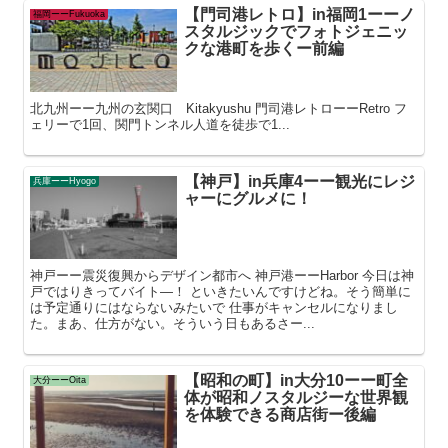
【門司港レトロ】in福岡1ーーノ
福岡ーーFukuoka
スタルジックでフォトジェニッ
クな港町を歩くー前編
北九州ーー九州の玄関口 Kitakyushu 門司港レトローーRetro フ
ェリーで1回、関門トンネル人道を徒歩で1...
【神戸】in兵庫4ーー観光にレジ
兵庫ーーHyogo
ャーにグルメに！
神戸ーー震災復興からデザイン都市へ 神戸港ーーHarbor 今日は神
戸ではりきってバイト―！ といきたいんですけどね。そう簡単に
は予定通りにはならないみたいで 仕事がキャンセルになりまし
た。まあ、仕方がない。そういう日もあるさー...
【昭和の町】in大分10ーー町全
大分ーーOita
体が昭和ノスタルジーな世界観
を体験できる商店街ー後編