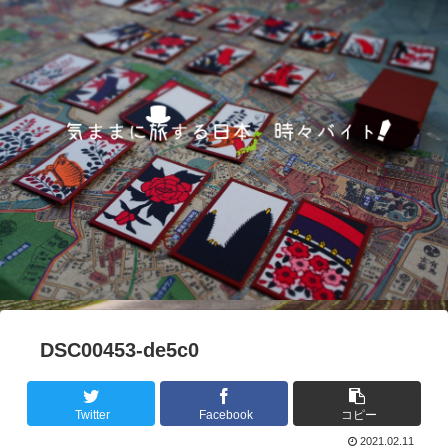
DSC00453-de5c0
Twitter
Facebook
コピー
2021.02.11