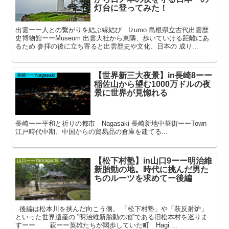
灯台に登ってみた！
出雲ーー人との繋がりを結ぶ縁結び Izumo 島根県立古代出雲歴
史博物館ーーMuseum 出雲大社から東隣、歩いていける距離にあ
るため 参拝の後に立ち寄ると出雲歴史や文化、日本の 成り...
【世界新三大夜景】in長崎8ーー
長崎ーーNagasaki
稲佐山から望む1000万ドルの夜
景に世界が見惚れる
長崎ーー平和と祈りの都市 Nagasaki 長崎新地中華街ーーTown
江戸時代中期、中国からの貿易品の倉庫を建てる...
【松下村塾】in山口9ーー明治維
山口ーーYamaguchi
新胎動の地。時代に挑んだ男た
ちのルーツを求めてー後編
後編は松本川を挟んだ向こう側。 「松下村塾」や「萩反射炉」
といった世界遺産の ”明治維新胎動の地”である旧松本村を巡りま
すーー 萩ーー英雄たちが闊歩していた町 Hagi ...