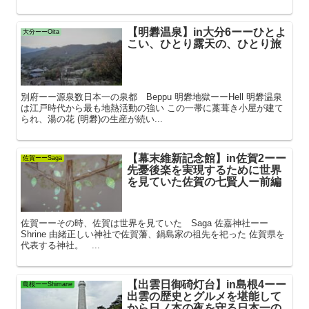
【明礬温泉】in大分6ーーひとよ
大分ーーOita
こい、ひとり露天の、ひとり旅
別府ーー源泉数日本一の泉都 Beppu 明礬地獄ーーHell 明礬温泉
は江戸時代から最も地熱活動の強い この一帯に藁葺き小屋が建て
られ、湯の花 (明礬)の生産が続い...
【幕末維新記念館】in佐賀2ーー
佐賀ーーSaga
先憂後楽を実現するために世界
を見ていた佐賀の七賢人ー前編
佐賀ーーその時、佐賀は世界を見ていた Saga 佐嘉神社ーー
Shrine 由緒正しい神社で佐賀藩、鍋島家の祖先を祀った 佐賀県を
代表する神社。 ...
【出雲日御碕灯台】in島根4ーー
島根ーーShimane
出雲の歴史とグルメを堪能して
から日ノ本の夜を守る日本一の