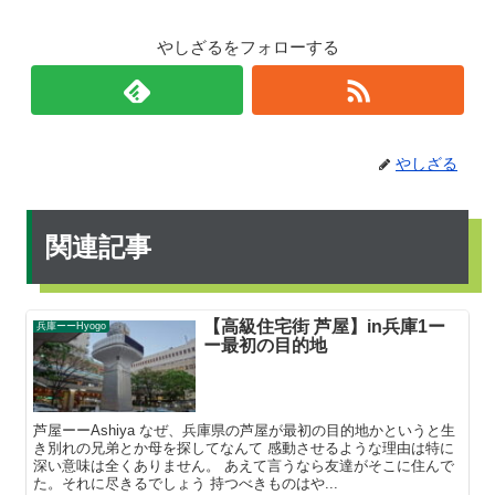
やしざるをフォローする
やしざる
関連記事
【高級住宅街 芦屋】in兵庫1ー
兵庫ーーHyogo
ー最初の目的地
芦屋ーーAshiya なぜ、兵庫県の芦屋が最初の目的地かというと生
き別れの兄弟とか母を探してなんて 感動させるような理由は特に
深い意味は全くありません。 あえて言うなら友達がそこに住んで
た。それに尽きるでしょう 持つべきものはや...