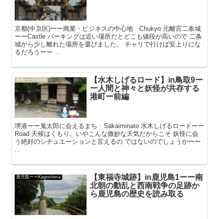
京都(中京区)ーー商業・ビジネスの中心地 Chukyo 元離宮二条城
ーーCastle パーキングは近い場所だとどこも値段が高いので 二条
城から少し離れた場所を選びました。 チャリで行けば安上りにな
るだろうーー ...
【水木しげるロード】in鳥取9ー
鳥取ーーTottori
ー人間と神々と妖怪が共存する
港町ー前編
堺港ーー鬼太郎に会えるまち Sakaiminato 水木しげるロードーー
Road 天候はくもり。いやこんな微妙な天気だからこそ 妖怪に会
う絶好のシチュエーションと言えるの ではないのでしょうかーー
...
【東福寺城跡】in鹿児島1ーー南
鹿児島ーーKagoshima
北朝の動乱と西南戦争の足跡か
ら鹿児島の歴史を読み取る