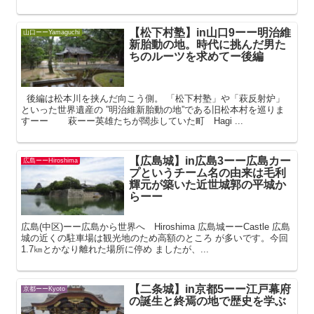
【松下村塾】in山口9ーー明治維
山口ーーYamaguchi
新胎動の地。時代に挑んだ男た
ちのルーツを求めてー後編
後編は松本川を挟んだ向こう側。 「松下村塾」や「萩反射炉」
といった世界遺産の ”明治維新胎動の地”である旧松本村を巡りま
すーー 萩ーー英雄たちが闊歩していた町 Hagi ...
【広島城】in広島3ーー広島カー
広島ーーHiroshima
プというチーム名の由来は毛利
輝元が築いた近世城郭の平城か
らーー
広島(中区)ーー広島から世界へ Hiroshima 広島城ーーCastle 広島
城の近くの駐車場は観光地のため高額のところ が多いです。今回
1.7㎞とかなり離れた場所に停め ましたが、...
【二条城】in京都5ーー江戸幕府
京都ーーKyoto
の誕生と終焉の地で歴史を学ぶ