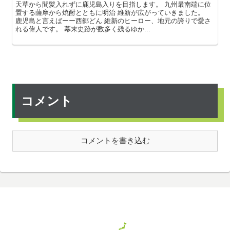
天草から間髪入れずに鹿児島入りを目指します。 九州最南端に位
置する薩摩から焼酎とともに明治 維新が広がっていきました。
鹿児島と言えばーー西郷どん 維新のヒーロー、地元の誇りで愛さ
れる偉人です。 幕末史跡が数多く残るゆか...
コメント
コメントを書き込む