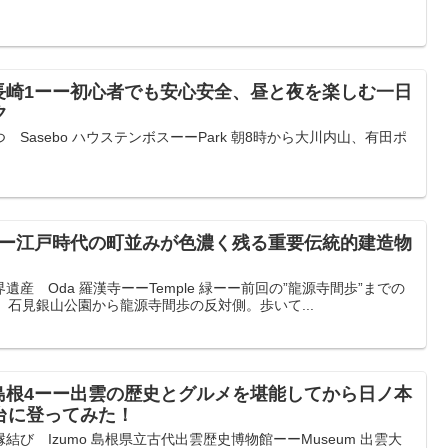
長崎1ーー初心者でも安心安全、昼と夜を楽しむ一日
ク
Sasebo ハウステンボスーーPark 朝8時から大川内山、有田ポ
ーー江戸時代の町並みが色濃く残る重要伝統的建造物
産 Oda 羅漢寺ーーTemple 緑ーー前回の”龍源寺間歩”までの
 石見銀山公園から龍源寺間歩の反対側。歩いて...
島根4ーー出雲の歴史とグルメを堪能してから日ノ本
台に登ってみた！
び Izumo 島根県立古代出雲歴史博物館ーーMuseum 出雲大