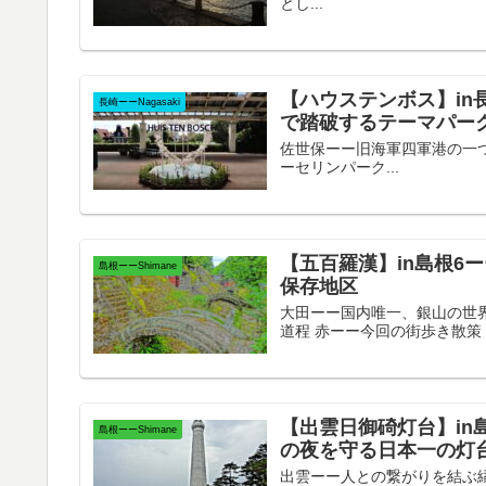
とし...
【ハウステンボス】in
長崎ーーNagasaki
で踏破するテーマパー
佐世保ーー旧海軍四軍港の一つ 
ーセリンパーク...
【五百羅漢】in島根6
島根ーーShimane
保存地区
大田ーー国内唯一、銀山の世界遺
道程 赤ーー今回の街歩き散策
【出雲日御碕灯台】in
島根ーーShimane
の夜を守る日本一の灯
出雲ーー人との繋がりを結ぶ縁結