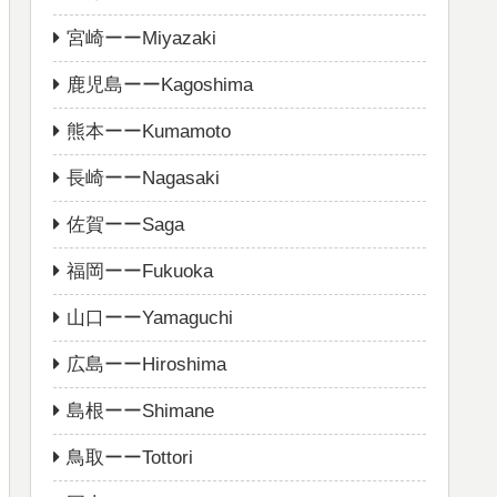
宮崎ーーMiyazaki
鹿児島ーーKagoshima
熊本ーーKumamoto
長崎ーーNagasaki
佐賀ーーSaga
福岡ーーFukuoka
山口ーーYamaguchi
広島ーーHiroshima
島根ーーShimane
鳥取ーーTottori