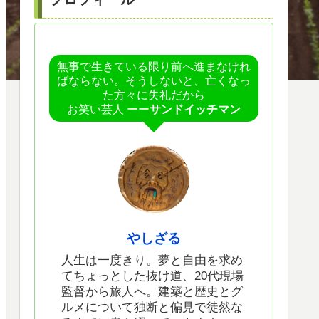
無事で生きている限り前へ進まなけれ
ばならない。そうしないと、亡くなっ
た方々に失礼だから
お笑い芸人 ーー
サンドイッチマン
やしざる
人生は一度きり。夢と自由を求め
てちょっとした抜け道、20代現場
監督から旅人へ。建築と歴史とグ
ルメについて独断と偏見で徒然な