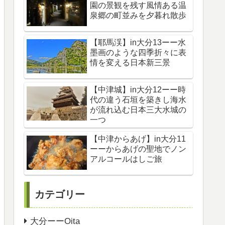
園の景観を残す風情ある温
泉郷の町並みを夕暮れ散歩
【耶馬渓】in大分13ーー水
墨画のような四季折々に表
情を変える日本新三景
【中津城】in大分12ーー時
代の違う石垣を築きし海水
が流れ込む日本三大水城の
一つ
【中津からあげ】in大分11
ーーからあげの聖地でノン
アルコールはしご旅
カテゴリー
大分ーーOita