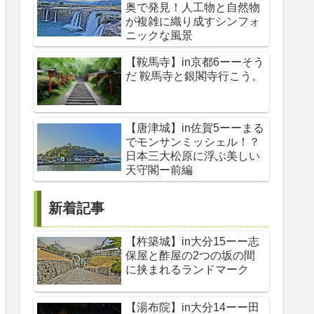
奥で発見！人工物と自然物
が複雑に織り成すシンフォ
ニックな風景
【鞍馬寺】in京都6ーーそう
だ 鞍馬寺と銀閣寺行こう。
【唐津城】in佐賀5ーーまる
でモンサンミッシェル！？
日本三大松原に浮ぶ美しい
天守閣ー前編
新着記事
【杵築城】in大分15ーー志
保屋と酢屋の2つの坂の間
に挟まれるランドマーク
【湯布院】in大分14ーー田