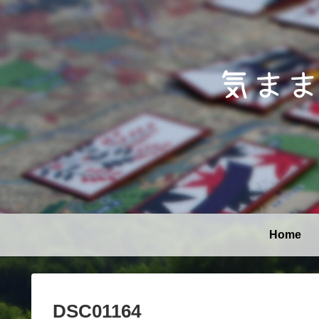
Home
DSC01164