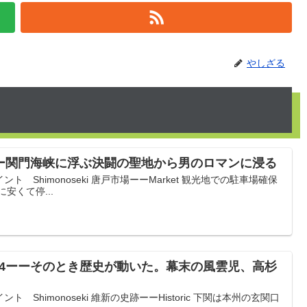
やしざる
ーー関門海峡に浮ぶ決闘の聖地から男のロマンに浸る
 Shimonoseki 唐戸市場ーーMarket 観光地での駐車場確保
安くて停...
14ーーそのとき歴史が動いた。幕末の風雲児、高杉
Shimonoseki 維新の史跡ーーHistoric 下関は本州の玄関口