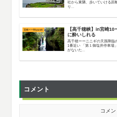
社から東隣、歩いていける距離
り...
【高千穂峡】in宮崎1
宮崎ーーMiyazaki
に酔いしれる
高千穂ーーニニギの天孫降臨の地 
1番近い 「第１御塩井停車場
がないた...
コメント
コメン