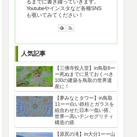
るまでに書き綴っていきます。
Youtubeやインスタなど各種SNS
も覗いてみてください！
人気記事
【三佛寺投入堂】in鳥取6ー
ー死ぬまでに見ておくべき
100の建築を鳥取の世界遺
産に！
【夢みなとタワー】in鳥取
11ーー白い鉄柱とガラスを
組合わせた日本一低い搭、
世界一高いテンセグリティ
構造の搭
【原尻の滝】in大分1ーー山