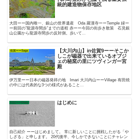
統的建造物保存地区
大田ーー国内唯一、銀山の世界遺産 Oda 羅漢寺ーーTemple 緑ー
ー前回の”龍源寺間歩”までの道程 赤ーー今回の街歩き散策 石見銀
山公園から龍源寺間歩の反対側。歩いて...
【大川内山】in佐賀9ーーそこか
佐賀ーーSaga
しこが磁器で出来ているオブジ
ェの秘窯の里にツヴィンガー宮
殿
伊万里ーー日本の磁器発祥の地 Imari 大川内山ーーVillage 有田焼
の中には代表的な3つの様式があること...
はじめに
日記ーーDiary
自己紹介 ーーはじめまして。 常に新しいことに挑戦したがる「や
しざる」と申します。 20代後半、今しかできないことにチャレン