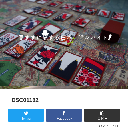
DSC01182
Twitter
Facebook
コピー
2021.02.11