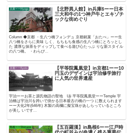
【北野異人館】in兵庫6ーー日本
兵庫ーーHyogo
三大和牛の1つ神戸牛とエキゾチ
ックな街めぐり
Column ◆京都 ・生八つ橋フォンデュ 京都銘菓「おたべ」ーー生
八つ橋をさらに美味 しく、もちもち食感の生八つ橋にとろッとし
た 濃厚な抹茶をディップして食べる遊び心たっぷ りな新スタイル
の八つ橋。 ・わらび...
【平等院鳳凰堂】in京都1ーー10
京都ーーKyoto
円玉のデザインは宇治修学旅行
に人気の世界遺産
宇治ーーお茶と源氏物語の聖地 Uji 平等院鳳凰堂ーーTemple 宇
治橋は宇治川を跨いで掛かる日本最古の橋の一つ に数えられます
ーー大化2年(646年) 木製の高欄に擬宝珠があしらっているところ
が美し いです...
【五百羅漢】in島根6ーー江戸時
島根ーーShimane
代の町並みが色濃く残る重要伝