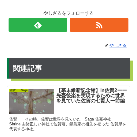
やしざるをフォローする
やしざる
関連記事
【幕末維新記念館】in佐賀2ーー
佐賀ーーSaga
先憂後楽を実現するために世界
を見ていた佐賀の七賢人ー前編
佐賀ーーその時、佐賀は世界を見ていた Saga 佐嘉神社ーー
Shrine 由緒正しい神社で佐賀藩、鍋島家の祖先を祀った 佐賀県を
代表する神社。 ...