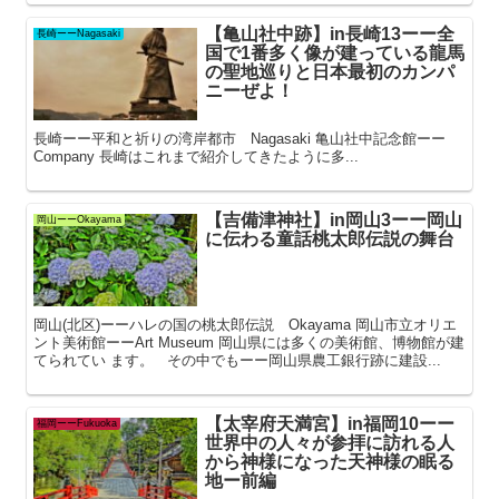
【亀山社中跡】in長崎13ーー全
長崎ーーNagasaki
国で1番多く像が建っている龍馬
の聖地巡りと日本最初のカンパ
ニーぜよ！
長崎ーー平和と祈りの湾岸都市 Nagasaki 亀山社中記念館ーー
Company 長崎はこれまで紹介してきたように多...
【吉備津神社】in岡山3ーー岡山
岡山ーーOkayama
に伝わる童話桃太郎伝説の舞台
岡山(北区)ーーハレの国の桃太郎伝説 Okayama 岡山市立オリエ
ント美術館ーーArt Museum 岡山県には多くの美術館、博物館が建
てられてい ます。 その中でもーー岡山県農工銀行跡に建設...
【太宰府天満宮】in福岡10ーー
福岡ーーFukuoka
世界中の人々が参拝に訪れる人
から神様になった天神様の眠る
地ー前編