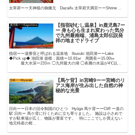
太宰府ーー天神様の御膝元 Dazaifu 太宰府天満宮ーーShrine ...
【指宿砂むし温泉】in鹿児島7ー
鹿児島ーーKagoshima
ー 身も心も生まれ変わった気分
で九州最南端、浦島太郎伝説発
祥の地までドライブ
指宿ーー湯豊宿と呼ばれる温泉地 Ibusuki 池田湖ーーLake
◆Pick up◆ 池田湖 規模：面積ー10.91㎢ 周囲長ー15.00㎞
最大水深ー233ｍ ◯九州最大の湖 ◯表層の水温が4℃以...
【馬ケ背】in宮崎9ーー宮崎のリ
宮崎ーーMiyazaki
アス海岸が生み出した自然の神
秘的な光景
日向ーー日本の旧令制国のひとつ Hyûga 馬ケ背ーーCliff ー道の
駅 日向ー 馬ケ背に行くために立ち寄りました。 施設は小さめで
すが駐車場が広く、物販が豊富です。 特にここでしか買えない
地元特産の柑...