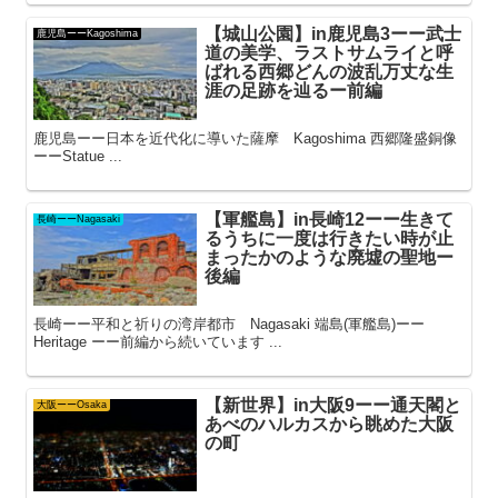
【城山公園】in鹿児島3ーー武士
鹿児島ーーKagoshima
道の美学、ラストサムライと呼
ばれる西郷どんの波乱万丈な生
涯の足跡を辿るー前編
鹿児島ーー日本を近代化に導いた薩摩 Kagoshima 西郷隆盛銅像
ーーStatue ...
【軍艦島】in長崎12ーー生きて
長崎ーーNagasaki
るうちに一度は行きたい時が止
まったかのような廃墟の聖地ー
後編
長崎ーー平和と祈りの湾岸都市 Nagasaki 端島(軍艦島)ーー
Heritage ーー前編から続いています ...
【新世界】in大阪9ーー通天閣と
大阪ーーOsaka
あべのハルカスから眺めた大阪
の町