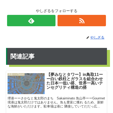
やしざるをフォローする
やしざる
関連記事
【夢みなとタワー】in鳥取11ー
鳥取ーーTottori
ー白い鉄柱とガラスを組合わせ
た日本一低い搭、世界一高いテ
ンセグリティ構造の搭
堺港ーーさかなと鬼太郎のまち Sakaiminato 魚山亭ーーGourmet
境港は鬼太郎だけではありません。魚も豊富に獲れ るため、新鮮
な海鮮がいただけます。駐車場は港に 隣接していてだだっ広...