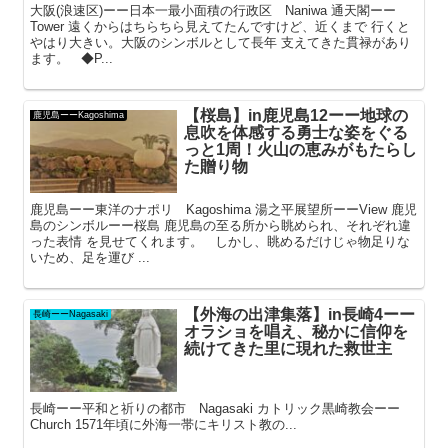
大阪(浪速区)ーー日本一最小面積の行政区 Naniwa 通天閣ーー
Tower 遠くからはちらちら見えてたんですけど、近くまで 行くと
やはり大きい。大阪のシンボルとして長年 支えてきた貫禄があり
ます。 ◆P...
【桜島】in鹿児島12ーー地球の
鹿児島ーーKagoshima
息吹を体感する勇士な姿をぐる
っと1周！火山の恵みがもたらし
た贈り物
鹿児島ーー東洋のナポリ Kagoshima 湯之平展望所ーーView 鹿児
島のシンボルーー桜島 鹿児島の至る所から眺められ、それぞれ違
った表情 を見せてくれます。 しかし、眺めるだけじゃ物足りな
いため、足を運び ...
【外海の出津集落】in長崎4ーー
長崎ーーNagasaki
オラショを唱え、秘かに信仰を
続けてきた里に現れた救世主
長崎ーー平和と祈りの都市 Nagasaki カトリック黒崎教会ーー
Church 1571年頃に外海一帯にキリスト教の...