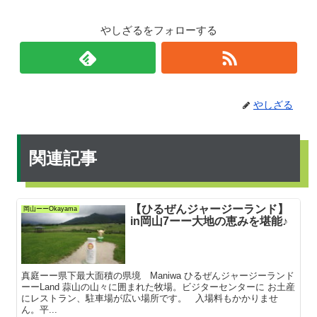
やしざるをフォローする
やしざる
関連記事
【ひるぜんジャージーランド】
岡山ーーOkayama
in岡山7ーー大地の恵みを堪能♪
真庭ーー県下最大面積の県境 Maniwa ひるぜんジャージーランド
ーーLand 蒜山の山々に囲まれた牧場。ビジターセンターに お土産
にレストラン、駐車場が広い場所です。 入場料もかかりませ
ん。平...