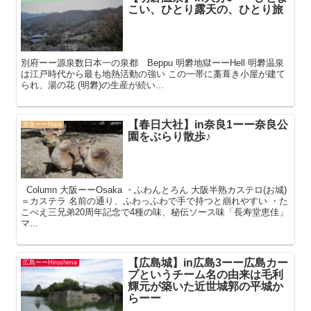
こい、ひとり露天の、ひとり旅
別府ーー源泉数日本一の泉都 Beppu 明礬地獄ーーHell 明礬温泉
は江戸時代から最も地熱活動の強い この一帯に藁葺き小屋が建て
られ、湯の花 (明礬)の生産が続い...
【春日大社】in奈良1ーー奈良公
奈良ーーNara
園をぶらり散歩♪
Column 大阪ーーOsaka ・ふわんとろん 大阪半熟カステロ(お城)
＝カステラ 名前の通り、ふわっふわで手で持つと崩れやすい ・た
こべえ三兄弟20周年記念で4種の味、秘伝ソース味「長寿堂恵佳」
マ...
【広島城】in広島3ーー広島カー
広島ーーHiroshima
プというチーム名の由来は毛利
輝元が築いた近世城郭の平城か
らーー