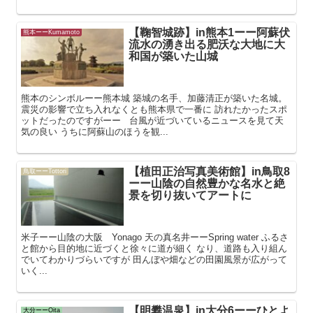
【鞠智城跡】in熊本1ーー阿蘇伏
熊本ーーKumamoto
流水の湧き出る肥沃な大地に大
和国が築いた山城
熊本のシンボルーー熊本城 築城の名手、加藤清正が築いた名城。
震災の影響で立ち入れなくとも熊本県で一番に 訪れたかったスポ
ットだったのですがーー 台風が近づいているニュースを見て天
気の良い うちに阿蘇山のほうを観...
【植田正治写真美術館】in鳥取8
鳥取ーーTottori
ーー山陰の自然豊かな名水と絶
景を切り抜いてアートに
米子ーー山陰の大阪 Yonago 天の真名井ーーSpring water ふるさ
と館から目的地に近づくと徐々に道が細く なり、道路も入り組ん
でいてわかりづらいですが 田んぼや畑などの田園風景が広がって
いく...
【明礬温泉】in大分6ーーひとよ
大分ーーOita