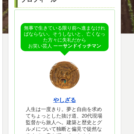
無事で生きている限り前へ進まなけれ
ばならない。そうしないと、亡くなっ
た方々に失礼だから
お笑い芸人 ーー
サンドイッチマン
やしざる
人生は一度きり。夢と自由を求め
てちょっとした抜け道、20代現場
監督から旅人へ。建築と歴史とグ
ルメについて独断と偏見で徒然な