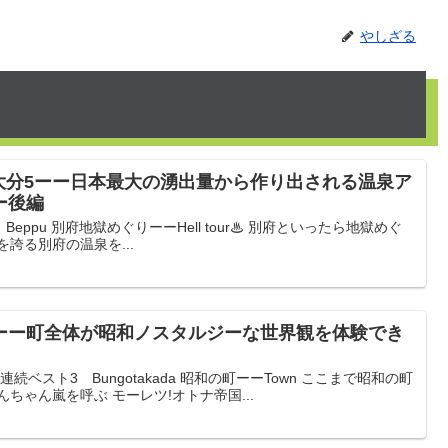
やしざる
大分5ーー日本最大の湧出量から作り出される温泉ア
ー後編
ppu 別府地獄めぐりーーHell tour♨ 別府といったら地獄めぐ
誇る別府の温泉を...
0ーー町全体が昭和ノスタルジーな世界観を体験でき
ベスト3 Bungotakada 昭和の町ーーTown ここまで昭和の町
ちゃん嵐を呼ぶ モーレツ!オトナ帝国...