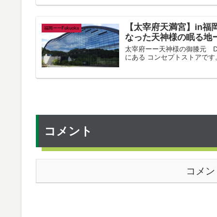
【太宰府天満宮】in福
福岡ーーFukuoka
なった天神様の眠る地
太宰府ーー天神様の御膝元 Daz
にある コンセプトストアです。
コメント
コメン