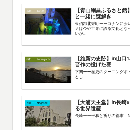
【青山剛昌ふるさと館】
鳥取ーーTottori
と一緒に謎解き
東伯郡北栄町ーーコナンに会いに行
メは今や世界に誇る文化とな
いが...
【維新の史跡】in山口
山口ーーYamaguchi
晋作の投げた賽
下関ーー歴史のターニングポイント 
とし...
【大浦天主堂】in長崎
長崎ーーNagasaki
る世界遺産
長崎ーー平和と祈りの都市 Naga