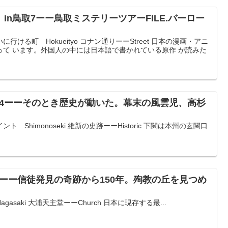
in鳥取7ーー鳥取ミステリーツアーFILE.バーロー
ける町 Hokueityo コナン通りーーStreet 日本の漫画・アニ
って います。外国人の中には日本語で書かれている原作 が読みた
14ーーそのとき歴史が動いた。幕末の風雲児、高杉
Shimonoseki 維新の史跡ーーHistoric 下関は本州の玄関口
6ーー信徒発見の奇跡から150年。殉教の丘を見つめ
saki 大浦天主堂ーーChurch 日本に現存する最...