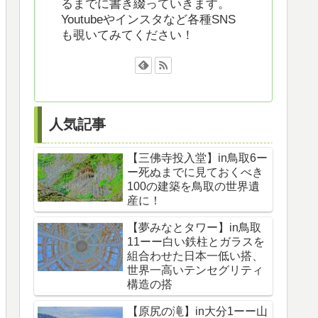
るまでに書き綴っていきます。
Youtubeやインスタなど各種SNS
も覗いてみてください！
人気記事
【三佛寺投入堂】in鳥取6ー
ー死ぬまでに見ておくべき
100の建築を鳥取の世界遺
産に！
【夢みなとタワー】in鳥取
11ーー白い鉄柱とガラスを
組合わせた日本一低い搭、
世界一高いテンセグリティ
構造の搭
【原尻の滝】in大分1ーー山