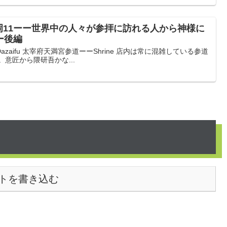
岡11ーー世界中の人々が参拝に訪れる人から神様に
ー後編
aifu 太宰府天満宮参道ーーShrine 店内は常に混雑している参道
意匠から隈研吾かな...
トを書き込む