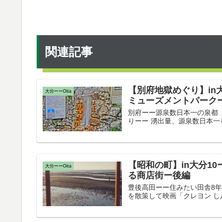
関連記事
【別府地獄めぐり】in
大分ーーOita
ミューズメントパーク
別府ーー源泉数日本一の泉都 Be
りーー 湧出量、源泉数日本一を
【昭和の町】in大分1
大分ーーOita
る商店街ー後編
豊後高田ーー住みたい田舎8年連続
を散策して映画「クレヨン しん