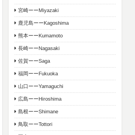
宮崎ーーMiyazaki
鹿児島ーーKagoshima
熊本ーーKumamoto
長崎ーーNagasaki
佐賀ーーSaga
福岡ーーFukuoka
山口ーーYamaguchi
広島ーーHiroshima
島根ーーShimane
鳥取ーーTottori