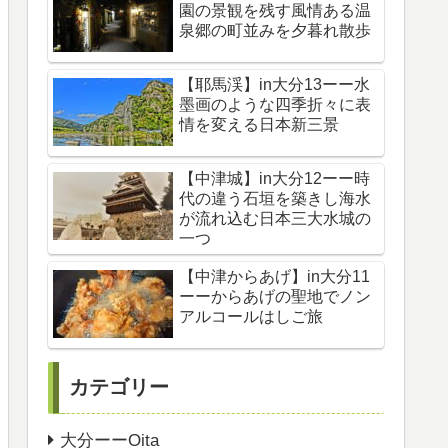
園の景観を残す風情ある温
泉郷の町並みを夕暮れ散歩
【耶馬渓】in大分13ーー水
墨画のような四季折々に表
情を変える日本新三景
【中津城】in大分12ーー時
代の違う石垣を築きし海水
が流れ込む日本三大水城の
一つ
【中津からあげ】in大分11
ーーからあげの聖地でノン
アルコールはしご旅
カテゴリー
大分ーーOita