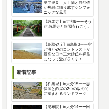
奥で発見！人工物と自然物
が複雑に織り成すシンフォ
ニックな風景
【鞍馬寺】in京都6ーーそう
だ 鞍馬寺と銀閣寺行こう。
【鳥取砂丘】in鳥取3ーー空
と海と砂のコントラストが
最高な日本三大砂丘を裸足
になって遊び尽くす！
新着記事
【杵築城】in大分15ーー志
保屋と酢屋の2つの坂の間
に挟まれるランドマーク
【湯布院】in大分14ーー田