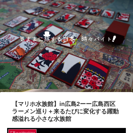
【マリホ水族館】in広島2ーー広島西区
ラーメン巡り＋来るたびに変化する躍動
感溢れる小さな水族館
広島ーーHiroshima