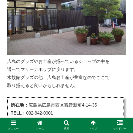
広島のグッズやお土産が揃っているショップの中を
通ってマリーナホップに戻ります。
水族館グッズの他、広島お土産が豊富なのでここで
取り揃えると良いかもしれません。
所在地：
広島県広島市西区観音新町4-14-35
TELL
：082-942-0001
開館時間
：10時00分～20時00分(4月～11月)
10時00分～17時00分(11月～3月)
メニュー
ホーム
検索
トップ
サイドバー