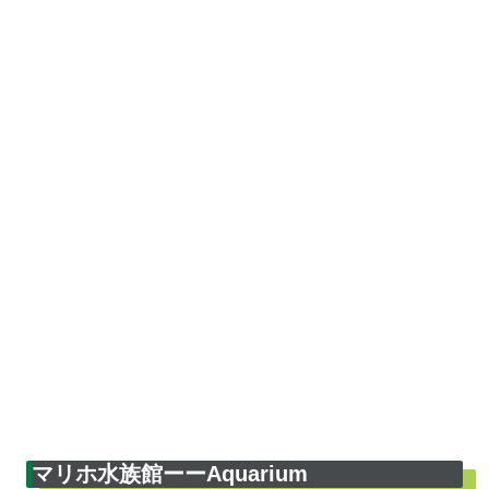
マリホ水族館ーーAquarium