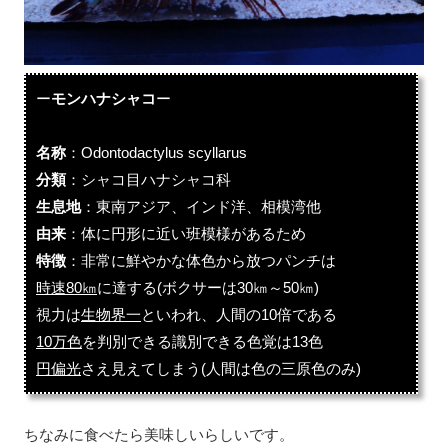
ー
モンハナシャコ
ー
名称
：Odontodactylus scyllarus
分類
：シャコ目ハナシャコ科
生息地
：東南アジア、インド洋、相模湾他
由来
：体に円形に近い班模様があるため
特徴
：非常に鮮やかな体色から放つパンチは
時速80㎞
に達する
(ボクサーは30㎞～50㎞)
視力は
生物界一
といわれ、人間の10倍である
10万色
を
判別できる
識別できる色覚は13色
円偏光
さえ見えてしまう
(人間は色の三原色のみ)
ちなみに食べたら美味しいらしいです。