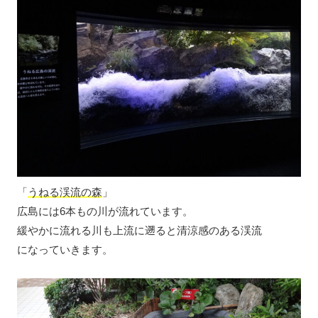
「
うねる渓流の森
」
広島には6本もの川が流れています。
緩やかに流れる川も上流に遡ると清涼感のある渓流
になっていきます。