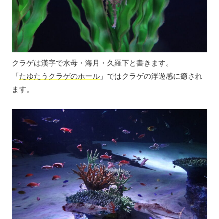
クラゲは漢字で水母・海月・久羅下と書きます。
「
たゆたうクラゲのホール
」ではクラゲの浮遊感に癒され
ます。