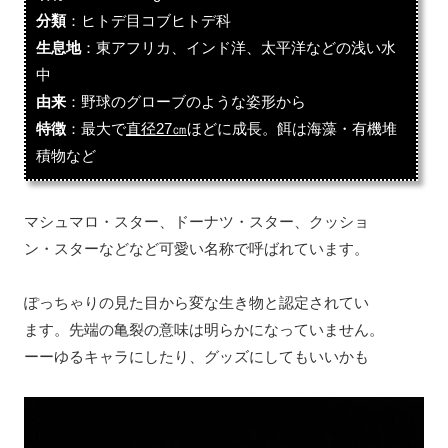
分類
：ヒトデ目コブヒトデ科
生息地
：東アフリカ、インド洋、太平洋などの浅い水
中
由来
：野球のグローブのような姿形から
特徴
：最大で
直径27㎝
ほどに成長。餌は海藻・有機堆
積物など
マシュマロ・スター、ドーナツ・スター、クッショ
ン・スターなどなど可愛い名称で呼ばれています。
ぽっちゃりの見た目から変な生き物と認定されてい
ます。先端の亀裂の意味は明らかになっていません。
ーーゆるキャラにしたり、グッズにしてもいいかも