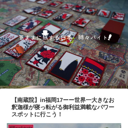
【南蔵院】in福岡17ーー世界一大きなお
釈迦様が寝っ転がる御利益満載なパワー
スポットに行こう！
福岡ーーFukuoka