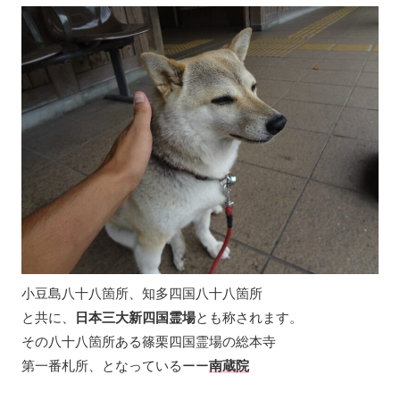
小豆島八十八箇所、知多四国八十八箇所
と共に、
日本三大新四国霊場
とも称されます。
その八十八箇所ある篠栗四国霊場の総本寺
第一番札所、となっているーー
南蔵院