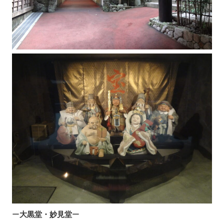
ー
大黒堂・妙見堂
ー