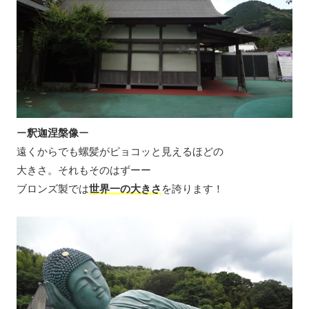
ー
釈迦涅槃像
ー
遠くからでも螺髪がピョコッと見えるほどの
大きさ。それもそのはずーー
ブロンズ製では
世界一の大きさ
を誇ります！