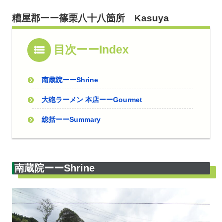
糟屋郡ーー篠栗八十八箇所 Kasuya
目次ーーIndex
南蔵院ーーShrine
大砲ラーメン 本店ーーGourmet
総括ーーSummary
南蔵院ーーShrine