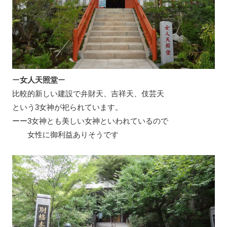
ー
女人天照堂
ー
比較的新しい建設で弁財天、吉祥天、伎芸天
という3女神が祀られています。
ーー3女神とも美しい女神といわれているので
女性に御利益ありそうです