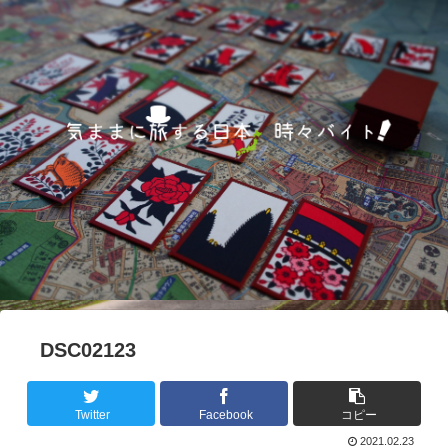
DSC02123
Twitter
Facebook
コピー
2021.02.23