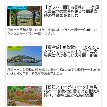
【グラバー園】in長崎7ーー外国
長崎ーーNagasaki
人居留地の境界を越えて開港当
時の雰囲気を楽しむ
長崎ーー平和と祈りの都市 Nagasaki グラバー園ーーGarden オ
ランダ坂からグラバー園への道の...
【唐津城】in佐賀5ーーまるでモ
佐賀ーーSaga
ンサンミッシェル！？日本三大
松原に浮ぶ美しい天守閣ー前編
唐津ーー白砂清松に残る伝説の舞台 Karatsu 虹の松原ーーScenic
spot 約400年前、初代唐津藩主寺沢広高...
【松江フォーゲルパーク】in島
島根ーーShimane
根2ーー伝統の出雲そばと花咲き
誇り、湖畔に広がる鳥の楽園