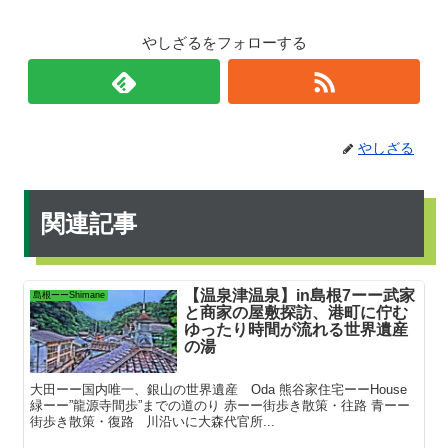
やしざるをフォローする
やしざる
関連記事
【温泉津温泉】in島根7ーー武家
島根ーーShimane
と商家の屋敷探訪、港町に佇む
ゆったり時間が流れる世界遺産
の湯
大田ーー国内唯一、銀山の世界遺産 Oda 熊谷家住宅ーーHouse
緑ーー”龍源寺間歩”までの道のり 赤ーー街歩き散策・往路 青ーー
街歩き散策・復路 川沿いに大森代官所...