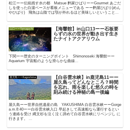
松江ーー伝統残す水の都 Matsue 麪家ひばりーーGourmet あごだ
しを使った白湯ベースが看板メニューである ーー麪屋ひばり(めん
やひばり) 飛魚は山陰では顎が外れるほど美味しいということ...
【海響館】in山口13ーー石板要
山口ーーYamaguchi
らずの水の世界が動き出す生き
たナイトアクアリウム
下関ーー歴史のターニングポイント Shimonoseki 海響館ーー
Aquarium 宇宙船のような滑らかな曲線...
【白谷雲水峡】in鹿児島11ーー
鹿児島ーーKagoshima
屋久島ってどんなところ？時間
を忘れ、雨を楽しむ悠久の時を
刻み続ける神秘の島ー後編
屋久島ーー世界自然遺産の島 YAKUSHIMA 白谷雲水峡ーーGorge
a.m.8:40ーー白谷雲水峡入口 早起きして高速船なら運行するとい
う連絡を受け 縄文杉を泣く泣く諦めて白谷雲水峡にリベンジし に
行きます。 ...