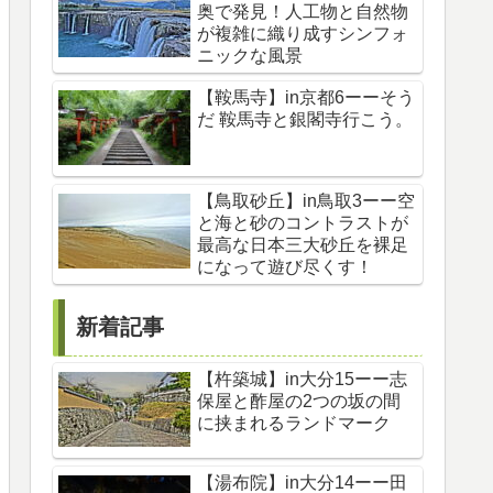
奥で発見！人工物と自然物
が複雑に織り成すシンフォ
ニックな風景
【鞍馬寺】in京都6ーーそう
だ 鞍馬寺と銀閣寺行こう。
【鳥取砂丘】in鳥取3ーー空
と海と砂のコントラストが
最高な日本三大砂丘を裸足
になって遊び尽くす！
新着記事
【杵築城】in大分15ーー志
保屋と酢屋の2つの坂の間
に挟まれるランドマーク
【湯布院】in大分14ーー田