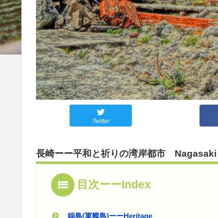
Twitter
長崎ーー平和と祈りの湾岸都市 Nagasaki
目次ーーIndex
端島(軍艦島)ーーHeritage