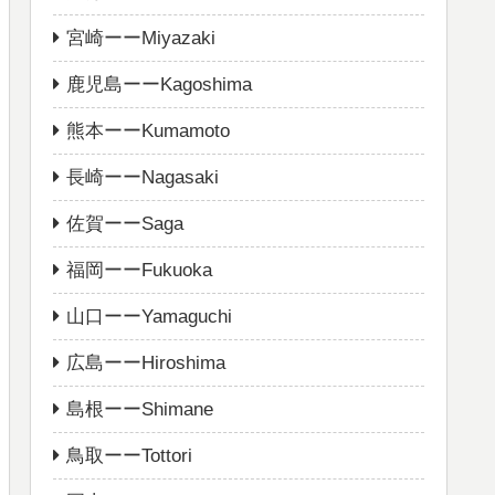
宮崎ーーMiyazaki
鹿児島ーーKagoshima
熊本ーーKumamoto
長崎ーーNagasaki
佐賀ーーSaga
福岡ーーFukuoka
山口ーーYamaguchi
広島ーーHiroshima
島根ーーShimane
鳥取ーーTottori