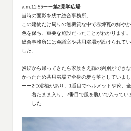
a.m.11:55ーー
第2見学広場
当時の面影を残す総合事務所。
この建物だけ周りの無機質な中で赤煉瓦の鮮やか
色を保ち、重要な施設だったことがわかります。
総合事務所には会議室や共用浴場が設けられてい
した。
炭鉱から帰ってきたら家族さえ顔の判別ができな
かったため共用浴場で全身の炭を落としていまし
ーー2つ浴槽があり、1番目でヘルメットや靴、
着たまま入り、2番目で服を脱いで入ってい
した