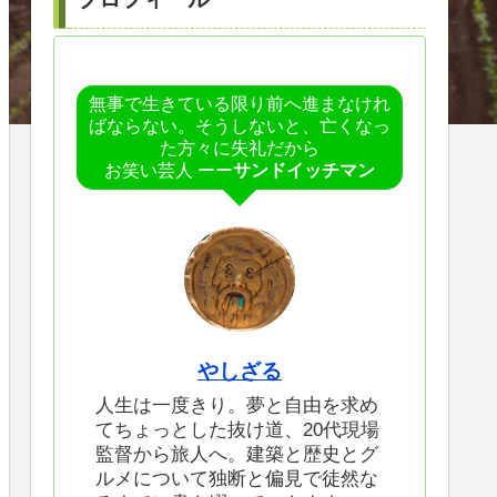
無事で生きている限り前へ進まなけれ
ばならない。そうしないと、亡くなっ
た方々に失礼だから
お笑い芸人 ーー
サンドイッチマン
やしざる
人生は一度きり。夢と自由を求め
てちょっとした抜け道、20代現場
監督から旅人へ。建築と歴史とグ
ルメについて独断と偏見で徒然な