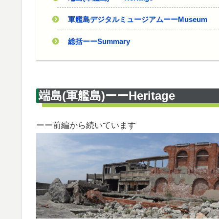
軍艦島デジタルミュージアムーーMuseum
総括ーーSummary
端島(軍艦島)ーーHeritage
ーー前編から続いています