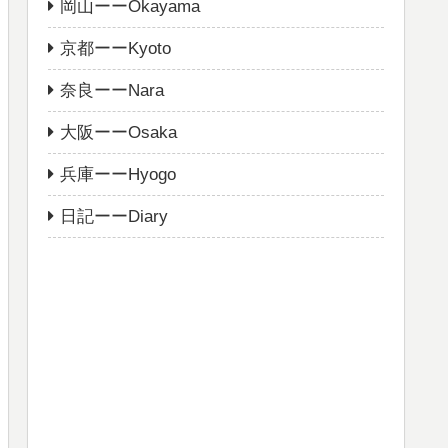
岡山ーーOkayama
京都ーーKyoto
奈良ーーNara
大阪ーーOsaka
兵庫ーーHyogo
日記ーーDiary