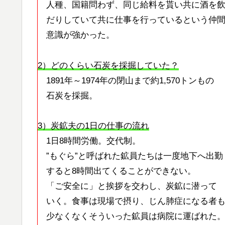
人種、国籍問わず、同じ給料を貰い共に酒を
だりしていて共に仕事を行っているという仲
意識が強かった。
2）どのくらい石炭を採掘していた？
1891年～1974年の閉山まで約1,570トンもの
石炭を採掘。
3）炭鉱夫の1日の仕事の流れ
1日8時間労働。交代制。
”もぐら”と呼ばれた鉱員たちは一度地下へ出勤
すると8時間出てくることができない。
「ご安全に」と挨拶を交わし、炭鉱に潜って
いく。食事は現場で摂り、じん肺症になる者
少なくなくそういった鉱員は病院に運ばれた