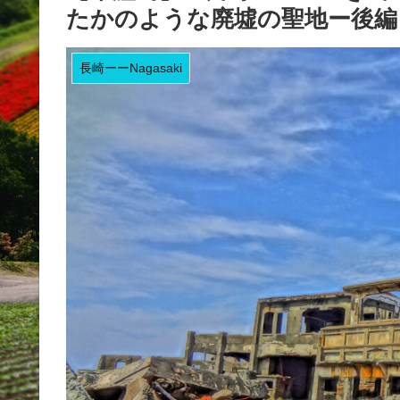
たかのような廃墟の聖地ー後編
長崎ーーNagasaki