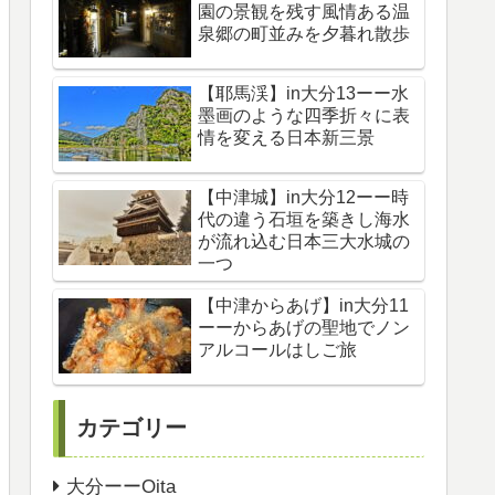
園の景観を残す風情ある温
泉郷の町並みを夕暮れ散歩
【耶馬渓】in大分13ーー水
墨画のような四季折々に表
情を変える日本新三景
【中津城】in大分12ーー時
代の違う石垣を築きし海水
が流れ込む日本三大水城の
一つ
【中津からあげ】in大分11
ーーからあげの聖地でノン
アルコールはしご旅
カテゴリー
大分ーーOita