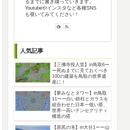
るまでに書き綴っていきます。
Youtubeやインスタなど各種SNS
も覗いてみてください！
人気記事
【三佛寺投入堂】in鳥取6ー
ー死ぬまでに見ておくべき
100の建築を鳥取の世界遺
産に！
【夢みなとタワー】in鳥取
11ーー白い鉄柱とガラスを
組合わせた日本一低い搭、
世界一高いテンセグリティ
構造の搭
【原尻の滝】in大分1ーー山