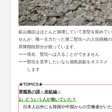
鉱山施設はほとんど崩壊していて原型を留めてい
せんが、唯一主力だった第二竪坑への入坑桟橋の
昇降階段部分が残っています。
ーー現在、竪坑へは入ることができません
ーー竪坑を見学したいなら池島炭鉱をオススメ
します
★TOPICS★
軍艦島の謎～炭鉱編～
1）どういう人が働いていた？
日本人以外にも韓国や中国からの労働者がい