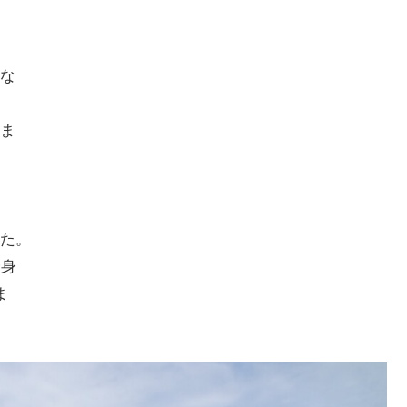
な
ま
た。
全身
ま