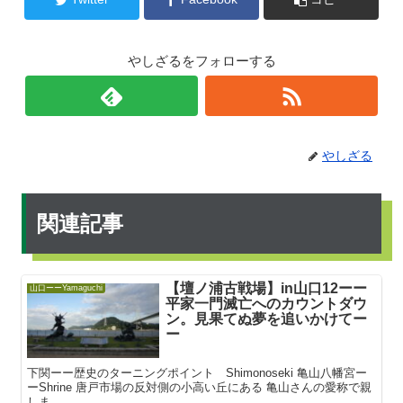
やしざるをフォローする
やしざる
関連記事
【壇ノ浦古戦場】in山口12ーー
山口ーーYamaguchi
平家一門滅亡へのカウントダウ
ン。見果てぬ夢を追いかけてー
ー
下関ーー歴史のターニングポイント Shimonoseki 亀山八幡宮ー
ーShrine 唐戸市場の反対側の小高い丘にある 亀山さんの愛称で親
しま...