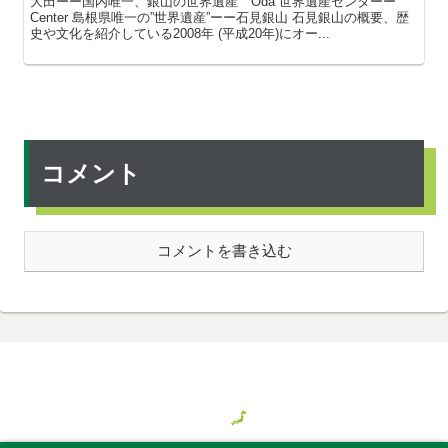
大田ーー国内唯一、銀山の世界遺産 Oda 世界遺産センターー
Center 島根県唯一の”世界遺産”ーー石見銀山 石見銀山の概要、歴
史や文化を紹介している2008年 (平成20年)にオー...
コメント
コメントを書き込む