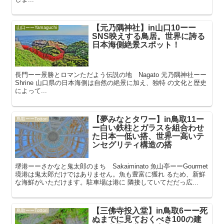
【元乃隅神社】in山口10ーー
山口ーーYamaguchi
SNS映えする鳥居。世界に誇る
日本海側絶景スポット！
長門ーー景勝とロマンただよう伝説の地 Nagato 元乃隅神社ーー
Shrine 山口県の日本海側は自然の絶景に加え、独特 の文化と歴史
によって...
【夢みなとタワー】in鳥取11ー
鳥取ーーTottori
ー白い鉄柱とガラスを組合わせ
た日本一低い搭、世界一高いテ
ンセグリティ構造の搭
堺港ーーさかなと鬼太郎のまち Sakaiminato 魚山亭ーーGourmet
境港は鬼太郎だけではありません。魚も豊富に獲れ るため、新鮮
な海鮮がいただけます。駐車場は港に 隣接していてだだっ広...
【三佛寺投入堂】in鳥取6ーー死
鳥取ーーTottori
ぬまでに見ておくべき100の建