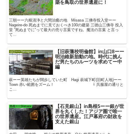
築を鳥取の世界遺産に！
三朝ーー六根清浄と六間治癒の地 Misasa 三佛寺投入堂ーー
Nageire-do 死ぬまでに見ておくべき100の建築 三徳山三佛寺 投入
堂 ”死ぬまでに”って最大の売り言葉ですね。魔法の言葉 と言っ
て...
【旧萩藩校明倫館】in山口8ーー
山口ーーYamaguchi
明治維新胎動の地。時代に挑ん
だ男たちのルーツを求めてー中
編
萩ーー英雄たちが闊歩していた町 Hagi 萩城下町(旧町人地)ーー
Town 赤い範囲をズーム！ ⇩ 呉服屋の通りと
こ...
【石見銀山】in島根5ーー銀が世
島根ーーShimane
界を丸くした！アジア圏で唯一
の世界遺産。江戸幕府の財政を
支えた銀山