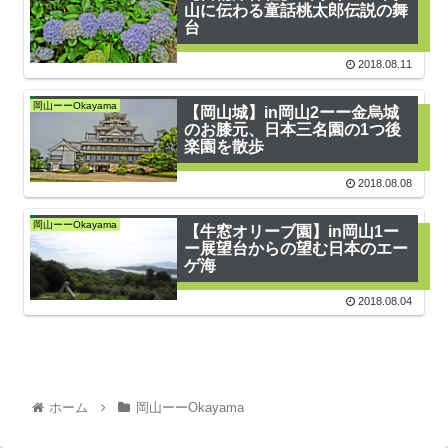
山に伝わる童話桃太郎伝説の舞
台
2018.08.11
岡山ーーOkayama
【岡山城】in岡山2ーー金烏城
のお膝元、日本三名園の1つ後
楽園を散歩
2018.08.08
岡山ーーOkayama
【牛窓オリーブ園】in岡山1ー
ー展望台からの望む日本のエー
ゲ海
2018.08.04
ホーム
岡山ーーOkayama