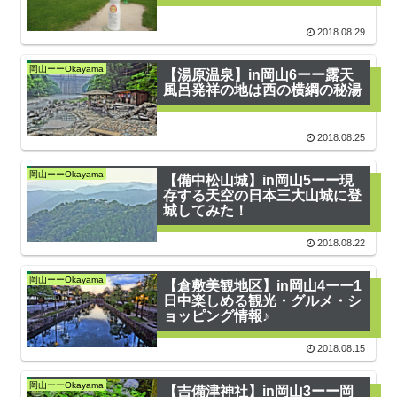
2018.08.29
岡山ーーOkayama
【湯原温泉】in岡山6ーー露天
風呂発祥の地は西の横綱の秘湯
2018.08.25
岡山ーーOkayama
【備中松山城】in岡山5ーー現
存する天空の日本三大山城に登
城してみた！
2018.08.22
岡山ーーOkayama
【倉敷美観地区】in岡山4ーー1
日中楽しめる観光・グルメ・シ
ョッピング情報♪
2018.08.15
岡山ーーOkayama
【吉備津神社】in岡山3ーー岡