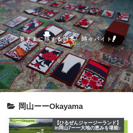
岡山ーーOkayama
岡山ーーOkayama
【ひるぜんジャージーランド】
in岡山7ーー大地の恵みを堪能♪