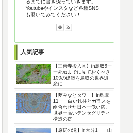
るまでに書き綴っていきます。
Youtubeやインスタなど各種SNS
も覗いてみてください！
人気記事
【三佛寺投入堂】in鳥取6ー
ー死ぬまでに見ておくべき
100の建築を鳥取の世界遺
産に！
【夢みなとタワー】in鳥取
11ーー白い鉄柱とガラスを
組合わせた日本一低い搭、
世界一高いテンセグリティ
構造の搭
【原尻の滝】in大分1ーー山