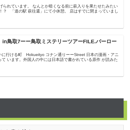
掲げられています。 なんとか暗くなる前に萩入りを果たせたみたい
！？ 「道の駅 萩往還」にて小休憩。 店はすでに閉まっていまし
in鳥取7ーー鳥取ミステリーツアーFILE.バーロー
ける町 Hokueityo コナン通りーーStreet 日本の漫画・アニ
って います。外国人の中には日本語で書かれている原作 が読みた