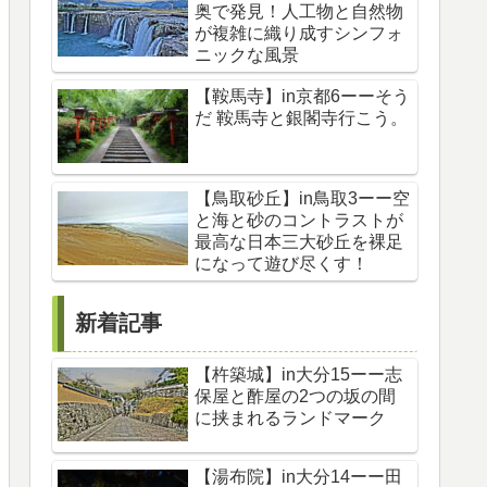
奥で発見！人工物と自然物
が複雑に織り成すシンフォ
ニックな風景
【鞍馬寺】in京都6ーーそう
だ 鞍馬寺と銀閣寺行こう。
【鳥取砂丘】in鳥取3ーー空
と海と砂のコントラストが
最高な日本三大砂丘を裸足
になって遊び尽くす！
新着記事
【杵築城】in大分15ーー志
保屋と酢屋の2つの坂の間
に挟まれるランドマーク
【湯布院】in大分14ーー田