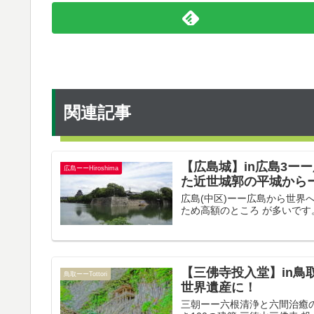
関連記事
【広島城】in広島3ー
広島ーーHiroshima
た近世城郭の平城から
広島(中区)ーー広島から世界へ 
ため高額のところ が多いです。
【三佛寺投入堂】in鳥
鳥取ーーTottori
世界遺産に！
三朝ーー六根清浄と六間治癒の地 