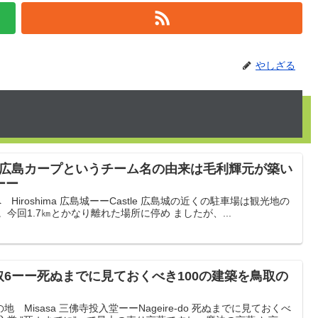
やしざる
ー広島カープというチーム名の由来は毛利輝元が築い
ーー
Hiroshima 広島城ーーCastle 広島城の近くの駐車場は観光地の
今回1.7㎞とかなり離れた場所に停め ましたが、...
取6ーー死ぬまでに見ておくべき100の建築を鳥取の
Misasa 三佛寺投入堂ーーNageire-do 死ぬまでに見ておくべ