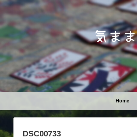
Home
DSC00733