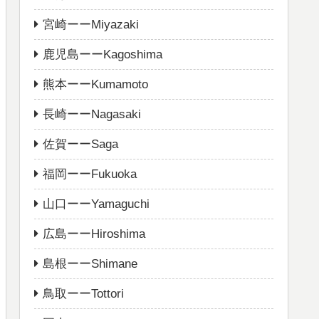
宮崎ーーMiyazaki
鹿児島ーーKagoshima
熊本ーーKumamoto
長崎ーーNagasaki
佐賀ーーSaga
福岡ーーFukuoka
山口ーーYamaguchi
広島ーーHiroshima
島根ーーShimane
鳥取ーーTottori