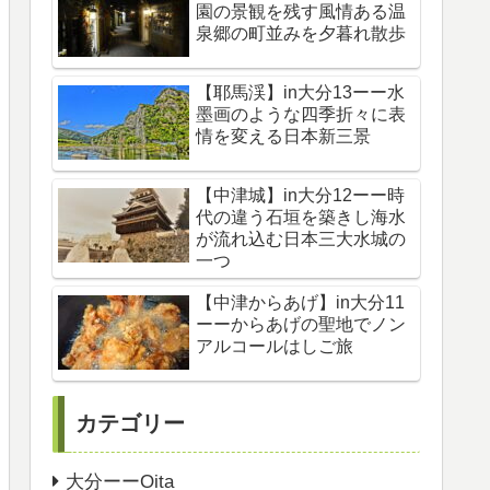
園の景観を残す風情ある温
泉郷の町並みを夕暮れ散歩
【耶馬渓】in大分13ーー水
墨画のような四季折々に表
情を変える日本新三景
【中津城】in大分12ーー時
代の違う石垣を築きし海水
が流れ込む日本三大水城の
一つ
【中津からあげ】in大分11
ーーからあげの聖地でノン
アルコールはしご旅
カテゴリー
大分ーーOita