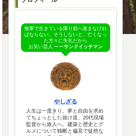
無事で生きている限り前へ進まなけれ
ばならない。そうしないと、亡くなっ
た方々に失礼だから
お笑い芸人 ーー
サンドイッチマン
やしざる
人生は一度きり。夢と自由を求め
てちょっとした抜け道、20代現場
監督から旅人へ。建築と歴史とグ
ルメについて独断と偏見で徒然な