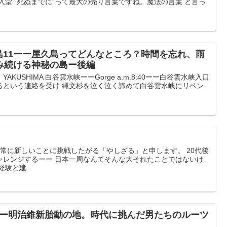
投入堂 ”死ぬまでに”って最大の売り言葉ですね。魔法の言葉 と言っ
島11ーー屋久島ってどんなところ？時間を忘れ、雨
み続ける神秘の島ー後編
KUSHIMA 白谷雲水峡ーーGorge a.m.8:40ーー白谷雲水峡入口
るという連絡を受け 縄文杉を泣く泣く諦めて白谷雲水峡にリベン
 常に新しいことに挑戦したがる「やしざる」と申します。 20代後
ャレンジするーー 日本一周なんてそんな大それたことではないけ
験と建...
ーー明治維新胎動の地。時代に挑んだ男たちのルーツ