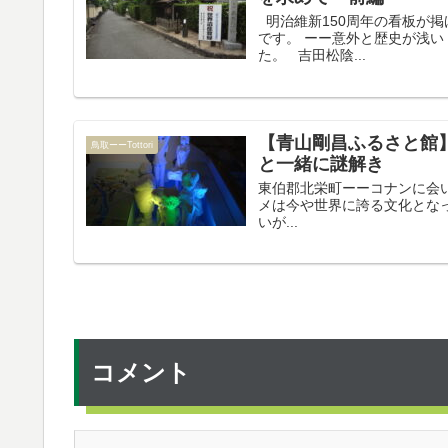
明治維新150周年の看板が
です。 ーー意外と歴史が浅い
た。 吉田松陰...
【青山剛昌ふるさと館】
鳥取ーーTottori
と一緒に謎解き
東伯郡北栄町ーーコナンに会いに行
メは今や世界に誇る文化とな
いが...
コメント