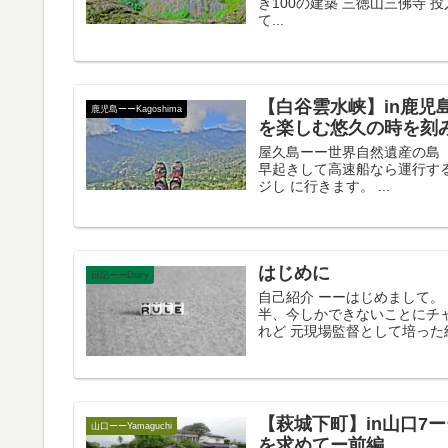
き100の建築 三徳山三佛寺 
て...
【白谷雲水峡】in鹿児
鹿児島ーーKagoshima
を楽しむ悠久の時を刻
屋久島ーー世界自然遺産の島 YA
早起きして高速船なら運行す
ジし に行きます。 ...
はじめに
日記ーーDiary
自己紹介 ーーはじめまして。
半、今しかできないことにチ
れど 元現場監督として培った経
【萩城下町】in山口7
山口ーーYamaguchi
を求めてー前編