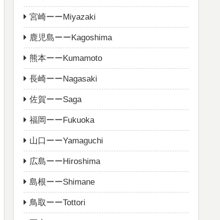
宮崎ーーMiyazaki
鹿児島ーーKagoshima
熊本ーーKumamoto
長崎ーーNagasaki
佐賀ーーSaga
福岡ーーFukuoka
山口ーーYamaguchi
広島ーーHiroshima
島根ーーShimane
鳥取ーーTottori