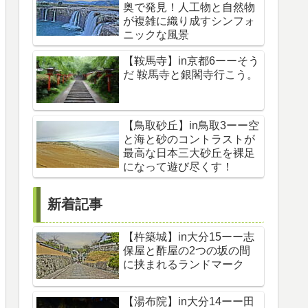
奥で発見！人工物と自然物
が複雑に織り成すシンフォ
ニックな風景
【鞍馬寺】in京都6ーーそう
だ 鞍馬寺と銀閣寺行こう。
【鳥取砂丘】in鳥取3ーー空
と海と砂のコントラストが
最高な日本三大砂丘を裸足
になって遊び尽くす！
新着記事
【杵築城】in大分15ーー志
保屋と酢屋の2つの坂の間
に挟まれるランドマーク
【湯布院】in大分14ーー田