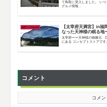
て鳥取に突入しました。 い
グルメ情報...
【太宰府天満宮】in福
福岡ーーFukuoka
なった天神様の眠る地
太宰府ーー天神様の御膝元 Daz
にある コンセプトストアです。
コメント
コメン