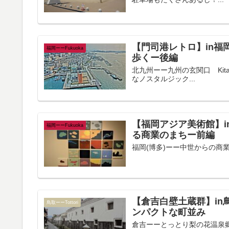
【門司港レトロ】in福
福岡ーーFukuoka
歩くー後編
北九州ーー九州の玄関口 Kita
なノスタルジック...
【福岡アジア美術館】i
福岡ーーFukuoka
る商業のまちー前編
福岡(博多)ーー中世からの商業都市 
【倉吉白壁土蔵群】in
鳥取ーーTottori
ンパクトな町並み
倉吉ーーとっとり梨の花温泉郷 K