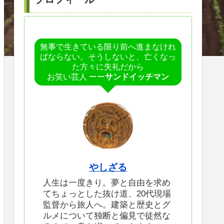
無事で生きている限り前へ進まなけれ
ばならない。そうしないと、亡くなっ
た方々に失礼だから
お笑い芸人 ーー
サンドイッチマン
やしざる
人生は一度きり。夢と自由を求め
てちょっとした抜け道、20代現場
監督から旅人へ。建築と歴史とグ
ルメについて独断と偏見で徒然な