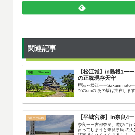
関連記事
【松江城】in島根1ー
島根ーーShimane
の正統現存天守
堺港～松江ーーSakaiminat
ツのcmの あの坂は実在します
【平城宮跡】in奈良4
奈良ーーNara
奈良ーー古都奈良、遊びに行くシカ
言ってしまうと奈良県民 の
駐車場もたくさんあるし！...