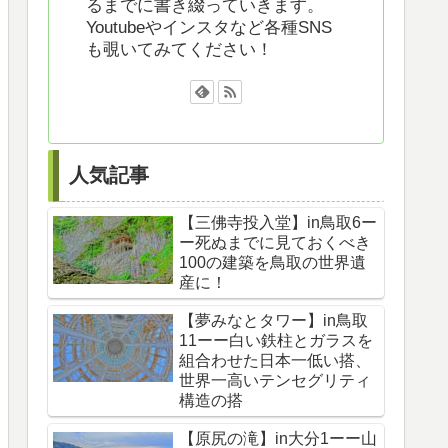
るまでに書き綴っていきます。
Youtubeやインスタなど各種SNS
も覗いてみてください！
人気記事
【三佛寺投入堂】in鳥取6ー
ー死ぬまでに見ておくべき
100の建築を鳥取の世界遺
産に！
【夢みなとタワー】in鳥取
11ーー白い鉄柱とガラスを
組合わせた日本一低い搭、
世界一高いテンセグリティ
構造の搭
【原尻の滝】in大分1ーー山