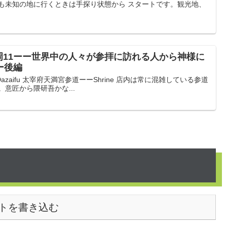
つも未知の地に行くときは手探り状態から スタートです。観光地、
岡11ーー世界中の人々が参拝に訪れる人から神様に
ー後編
aifu 太宰府天満宮参道ーーShrine 店内は常に混雑している参道
意匠から隈研吾かな...
トを書き込む