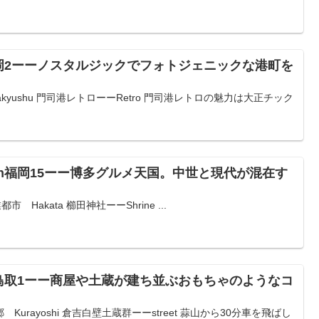
岡2ーーノスタルジックでフォトジェニックな港町を
kyushu 門司港レトローーRetro 門司港レトロの魅力は大正チック
n福岡15ーー博多グルメ天国。中世と現代が混在す
Hakata 櫛田神社ーーShrine ...
鳥取1ーー商屋や土蔵が建ち並ぶおもちゃのようなコ
urayoshi 倉吉白壁土蔵群ーーstreet 蒜山から30分車を飛ばし