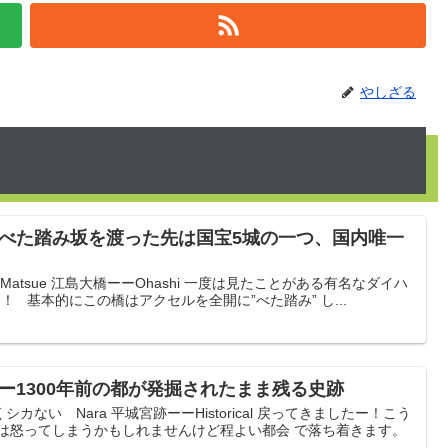
やしざる
ーべた踏み坂を渡った先は国宝5城の一つ、国内唯一
oーMatsue 江島大橋ーーOhashi 一度は見たことがある有名なダイハ
！ 基本的にこの橋はアクセルを全開に”べた踏み” し...
ーー1300年前の都が発掘されたまま残る史跡
ない Nara 平城宮跡ーーHistorical 戻ってきましたー！こう
人は怒ってしまうかもしれませんけど程よい都会 で落ち着きます。