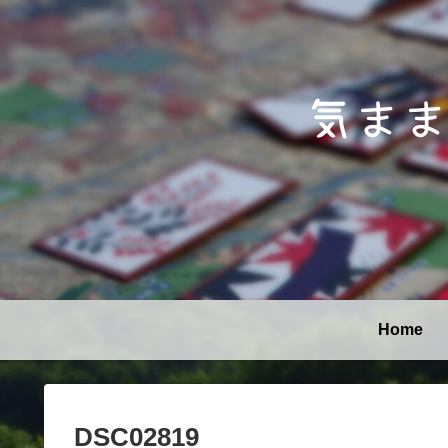
Home
DSC02819