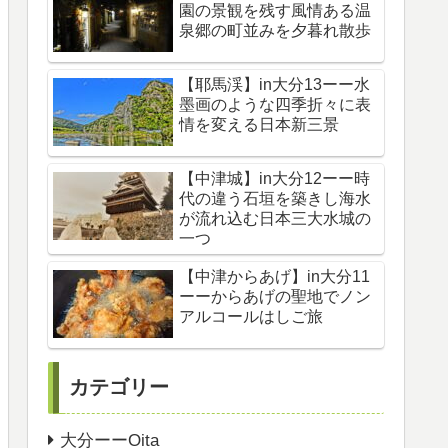
園の景観を残す風情ある温
泉郷の町並みを夕暮れ散歩
【耶馬渓】in大分13ーー水
墨画のような四季折々に表
情を変える日本新三景
【中津城】in大分12ーー時
代の違う石垣を築きし海水
が流れ込む日本三大水城の
一つ
【中津からあげ】in大分11
ーーからあげの聖地でノン
アルコールはしご旅
カテゴリー
大分ーーOita