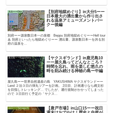
【別府地獄めぐり】in大分5ーー
大分ーーOita
日本最大の湧出量から作り出さ
れる温泉アミューズメントパー
クー後編
別府ーー源泉数日本一の泉都 Beppu 別府地獄めぐりーーHell tour
♨ 別府といったら地獄めぐりーー 湧出量、源泉数日本一を誇る別
府の温泉を...
【ヤクスギランド】in鹿児島10
鹿児島ーーKagoshima
ーー屋久島ってどんなところ？
時間を忘れ、雨を楽しむ悠久の
時を刻み続ける神秘の島ー中編
屋久島ーー世界自然遺産の島 YAKUSHIMA ヤクスギランドーー
Land ２泊３日の弾丸ツアーを計画。 2日目、計画通りなら縄文杉
を目指しトレッキング… でしたが、通行規制がかかってしまった
ので ３日目行く予定の「ヤクス...
【唐戸市場】in山口15ーー祝日
山口ーーYamaguchi
週末はおでかけ！歴史と自然が