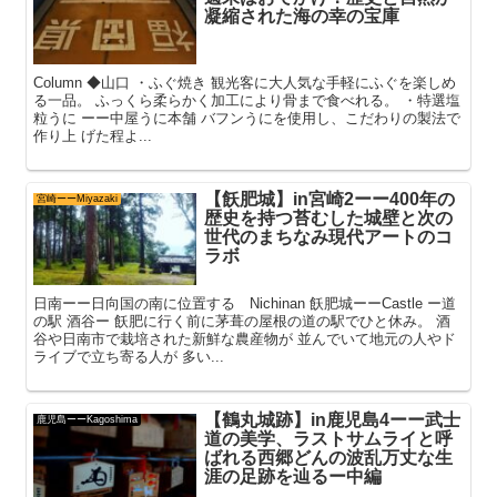
凝縮された海の幸の宝庫
Column ◆山口 ・ふぐ焼き 観光客に大人気な手軽にふぐを楽しめ
る一品。 ふっくら柔らかく加工により骨まで食べれる。 ・特選塩
粒うに ーー中屋うに本舗 バフンうにを使用し、こだわりの製法で
作り上 げた程よ...
【飫肥城】in宮崎2ーー400年の
宮崎ーーMiyazaki
歴史を持つ苔むした城壁と次の
世代のまちなみ現代アートのコ
ラボ
日南ーー日向国の南に位置する Nichinan 飫肥城ーーCastle ー道
の駅 酒谷ー 飫肥に行く前に茅葺の屋根の道の駅でひと休み。 酒
谷や日南市で栽培された新鮮な農産物が 並んでいて地元の人やド
ライブで立ち寄る人が 多い...
【鶴丸城跡】in鹿児島4ーー武士
鹿児島ーーKagoshima
道の美学、ラストサムライと呼
ばれる西郷どんの波乱万丈な生
涯の足跡を辿るー中編