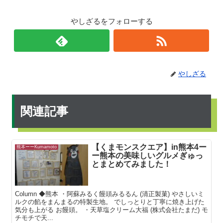
やしざるをフォローする
やしざる
関連記事
【くまモンスクエア】in熊本4ー
熊本ーーKumamoto
ー熊本の美味しいグルメぎゅっ
とまとめてみました！
Column ◆熊本 ・阿蘇みるく饅頭みるるん (清正製菓) やさしいミ
ルクの餡をまんまるの特製生地。 でしっとりと丁寧に焼き上げた
気分も上がる お饅頭。 ・天草塩クリーム大福 (株式会社たまだ) モ
チモチで天...