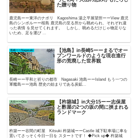
た贈り物
鹿児島ーー東洋のナポリ Kagoshima 湯之平展望所ーーView 鹿児
島のシンボルーー桜島 鹿児島の至る所から眺められ、それぞれ違
った表情 を見せてくれます。 しかし、眺めるだけじゃ物足りな
いため、足を運び ...
【池島】in長崎5ーーまるでオー
長崎ーーNagasaki
プンワールドのような現在進行
形の荒廃した世界観
長崎ーー平和と祈りの都市 Nagasaki 池島ーーIsland もう一つの
軍艦島ーー池島 歴史の始まりである炭鉱...
【杵築城】in大分15ーー志保屋
大分ーーOita
と酢屋の2つの坂の間に挟まれる
ランドマーク
杵築ーー谷間の町屋 Kitsuki 杵築城ーーCastle 城下駐車場に車を
置いてさっそく今日一日を スタートです！ ◆Pick up◆ 杵築城