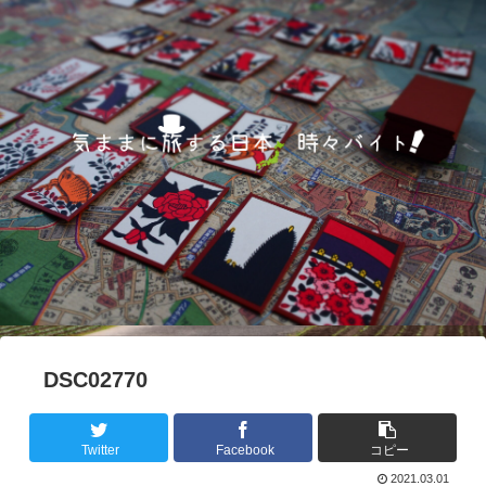
DSC02770
Twitter
Facebook
コピー
2021.03.01