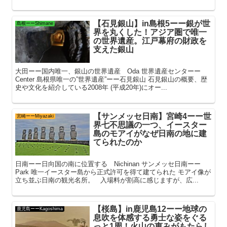
【石見銀山】in島根5ーー銀が世
島根ーーShimane
界を丸くした！アジア圏で唯一
の世界遺産。江戸幕府の財政を
支えた銀山
大田ーー国内唯一、銀山の世界遺産 Oda 世界遺産センターー
Center 島根県唯一の”世界遺産”ーー石見銀山 石見銀山の概要、歴
史や文化を紹介している2008年 (平成20年)にオー...
【サンメッセ日南】宮崎4ーー世
宮崎ーーMiyazaki
界七不思議の一つ、イースター
島のモアイがなぜ日南の地に建
てられたのか
日南ーー日向国の南に位置する Nichinan サンメッセ日南ーー
Park 唯一イースター島から正式許可を得て建てられた モアイ像が
立ち並ぶ日南の観光名所。 入場料が割高に感じますが、広...
【桜島】in鹿児島12ーー地球の
鹿児島ーーKagoshima
息吹を体感する勇士な姿をぐる
っと1周！火山の恵みがもたらし