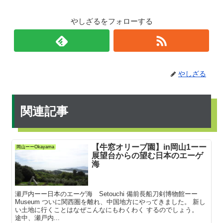
やしざるをフォローする
やしざる
関連記事
【牛窓オリーブ園】in岡山1ーー
岡山ーーOkayama
展望台からの望む日本のエーゲ
海
瀬戸内ーー日本のエーゲ海 Setouchi 備前長船刀剣博物館ーー
Museum ついに関西圏を離れ、中国地方にやってきました。 新し
い土地に行くことはなぜこんなにもわくわく するのでしょう。
途中、瀬戸内...