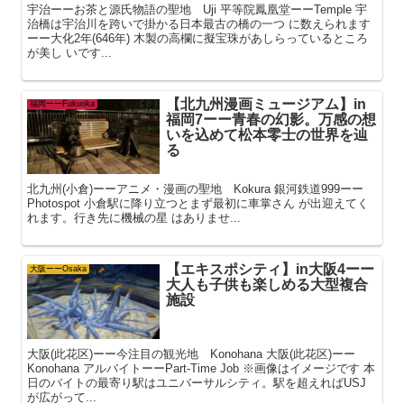
宇治ーーお茶と源氏物語の聖地 Uji 平等院鳳凰堂ーーTemple 宇
治橋は宇治川を跨いで掛かる日本最古の橋の一つ に数えられます
ーー大化2年(646年) 木製の高欄に擬宝珠があしらっているところ
が美し いです...
【北九州漫画ミュージアム】in
福岡ーーFukuoka
福岡7ーー青春の幻影。万感の想
いを込めて松本零士の世界を辿
る
北九州(小倉)ーーアニメ・漫画の聖地 Kokura 銀河鉄道999ーー
Photospot 小倉駅に降り立つとまず最初に車掌さん が出迎えてく
れます。行き先に機械の星 はありませ...
【エキスポシティ】in大阪4ーー
大阪ーーOsaka
大人も子供も楽しめる大型複合
施設
大阪(此花区)ーー今注目の観光地 Konohana 大阪(此花区)ーー
Konohana アルバイトーーPart-Time Job ※画像はイメージです 本
日のバイトの最寄り駅はユニバーサルシティ。駅を超えればUSJ
が広がって...