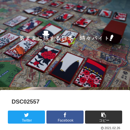
DSC02557
Twitter
Facebook
コピー
2021.02.26