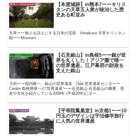
【本渡城跡】in熊本7ーーキリス
熊本ーーKumamoto
タンの天草五人衆が統治した歴
史ある町並み
天草ーー旅人を詩人にする日本の宝島 Amakusa 天草キリシタン
館ーーMuseum ...
【石見銀山】in島根5ーー銀が世
島根ーーShimane
界を丸くした！アジア圏で唯一
の世界遺産。江戸幕府の財政を
支えた銀山
大田ーー国内唯一、銀山の世界遺産 Oda 世界遺産センターー
Center 島根県唯一の”世界遺産”ーー石見銀山 石見銀山の概要、歴
史や文化を紹介している2008年 (平成20年)にオー...
【平等院鳳凰堂】in京都1ーー10
京都ーーKyoto
円玉のデザインは宇治修学旅行
に人気の世界遺産