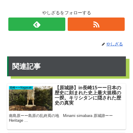
やしざるをフォローする
やしざる
関連記事
【原城跡】in長崎15ーー日本の
長崎ーーNagasaki
歴史に刻まれた史上最大規模の
一揆。キリシタンに隠された歴
史の真実
南島原ーー島原の乱終焉の地 Minami simabara 原城跡ーー
Heritage ...