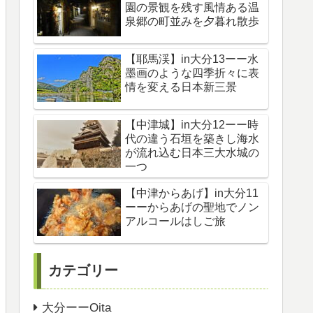
園の景観を残す風情ある温
泉郷の町並みを夕暮れ散歩
【耶馬渓】in大分13ーー水
墨画のような四季折々に表
情を変える日本新三景
【中津城】in大分12ーー時
代の違う石垣を築きし海水
が流れ込む日本三大水城の
一つ
【中津からあげ】in大分11
ーーからあげの聖地でノン
アルコールはしご旅
カテゴリー
大分ーーOita