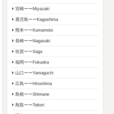
宮崎ーーMiyazaki
鹿児島ーーKagoshima
熊本ーーKumamoto
長崎ーーNagasaki
佐賀ーーSaga
福岡ーーFukuoka
山口ーーYamaguchi
広島ーーHiroshima
島根ーーShimane
鳥取ーーTottori