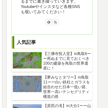
るまでに書き綴っていきます。
Youtubeやインスタなど各種SNS
も覗いてみてください！
人気記事
【三佛寺投入堂】in鳥取6ー
ー死ぬまでに見ておくべき
100の建築を鳥取の世界遺
産に！
【夢みなとタワー】in鳥取
11ーー白い鉄柱とガラスを
組合わせた日本一低い搭、
世界一高いテンセグリティ
構造の搭
【原尻の滝】in大分1ーー山