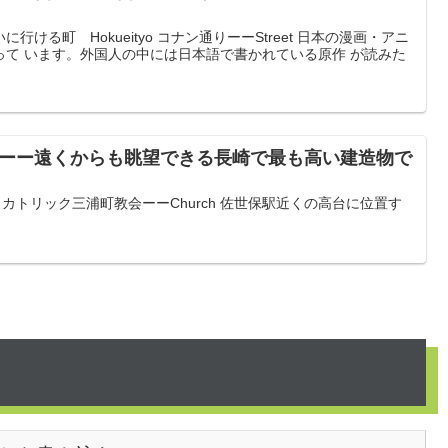
ける町 Hokueityo コナン通りーーStreet 日本の漫画・アニ
って います。外国人の中には日本語で書かれている原作 が読みた
3ーー遠くからも眺望できる長崎で最も高い建造物で
o カトリック三浦町教会ーーChurch 佐世保駅近くの高台に位置す