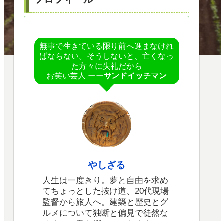
無事で生きている限り前へ進まなけれ
ばならない。そうしないと、亡くなっ
た方々に失礼だから
お笑い芸人 ーー
サンドイッチマン
やしざる
人生は一度きり。夢と自由を求め
てちょっとした抜け道、20代現場
監督から旅人へ。建築と歴史とグ
ルメについて独断と偏見で徒然な