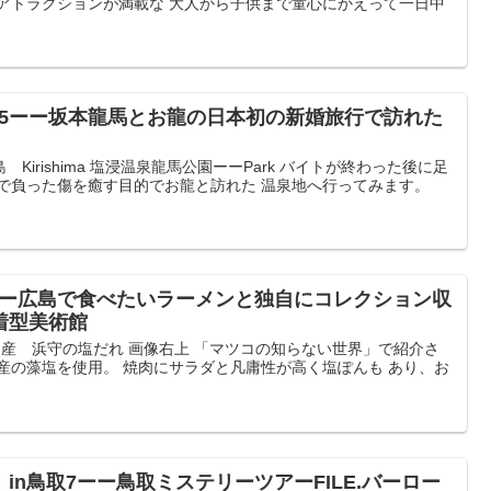
のアトラクションが満載な 大人から子供まで童心にかえって一日中
15ーー坂本龍馬とお龍の日本初の新婚旅行で訪れた
irishima 塩浸温泉龍馬公園ーーPark バイトが終わった後に足
屋で負った傷を癒す目的でお龍と訪れた 温泉地へ行ってみます。
ーー広島で食べたいラーメンと独自にコレクション収
着型美術館
浜田産 浜守の塩だれ 画像右上 「マツコの知らない世界」で紹介さ
産の藻塩を使用。 焼肉にサラダと凡庸性が高く塩ぽんも あり、お
in鳥取7ーー鳥取ミステリーツアーFILE.バーロー