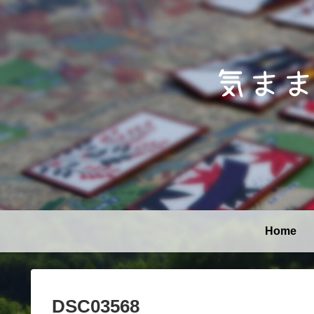
Home
DSC03568