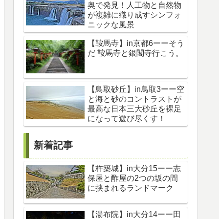
奥で発見！人工物と自然物
が複雑に織り成すシンフォ
ニックな風景
【鞍馬寺】in京都6ーーそう
だ 鞍馬寺と銀閣寺行こう。
【鳥取砂丘】in鳥取3ーー空
と海と砂のコントラストが
最高な日本三大砂丘を裸足
になって遊び尽くす！
新着記事
【杵築城】in大分15ーー志
保屋と酢屋の2つの坂の間
に挟まれるランドマーク
【湯布院】in大分14ーー田