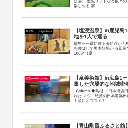
公園。 遊覧リフトなど数々
楽しめる 霧...
【塩浸温泉】in鹿児島
鹿児島ーーKagoshima
地を1人で巡る
霧島ーー霧に煙る海に浮かぶ島 K
を伸ばして坂本龍馬が 寺田
1866年(慶...
【泉美術館】in広島1
広島ーーHiroshima
集した穴場的な地域密
Column ◆島根 ・日本海
れた マツコ絶賛の日本海浜田
土産にオススメ！ ...
【青山剛昌ふるさと館】
鳥取ーーTottori