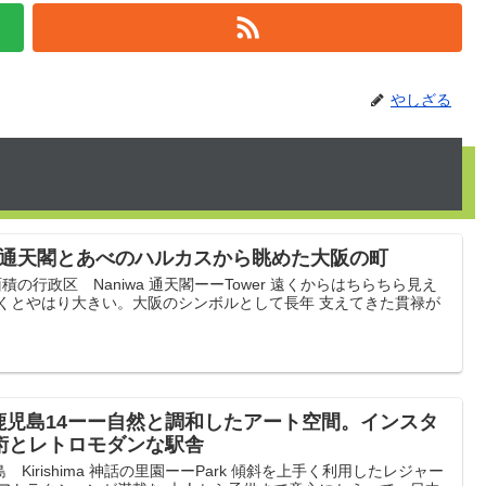
やしざる
ー通天閣とあべのハルカスから眺めた大阪の町
積の行政区 Naniwa 通天閣ーーTower 遠くからはちらちら見え
行くとやはり大きい。大阪のシンボルとして長年 支えてきた貫禄が
鹿児島14ーー自然と調和したアート空間。インスタ
術とレトロモダンな駅舎
irishima 神話の里園ーーPark 傾斜を上手く利用したレジャー