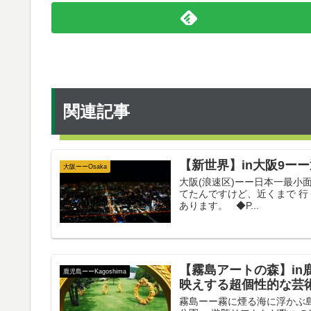
関連記事
【新世界】in大阪9ー
大阪ーーOsaka
大阪(浪速区)ーー日本一最小面
てたんですけど、近くまで 
あります。 ◆P...
【霧島アートの森】in
鹿児島ーーKagoshima
映えする超個性的な芸
霧島ーー霧に煙る海に浮かぶ島 K