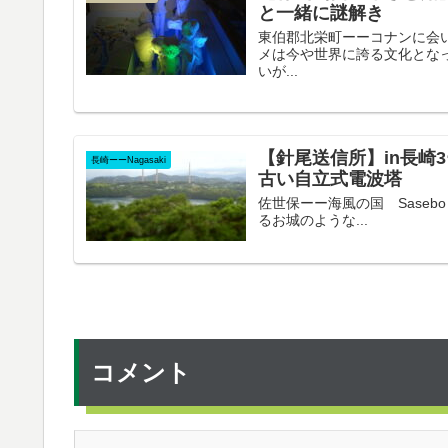
と一緒に謎解き
東伯郡北栄町ーーコナンに会いに行
メは今や世界に誇る文化とな
いが...
【針尾送信所】in長崎
長崎ーーNagasaki
古い自立式電波塔
佐世保ーー海風の国 Saseb
るお城のような...
コメント