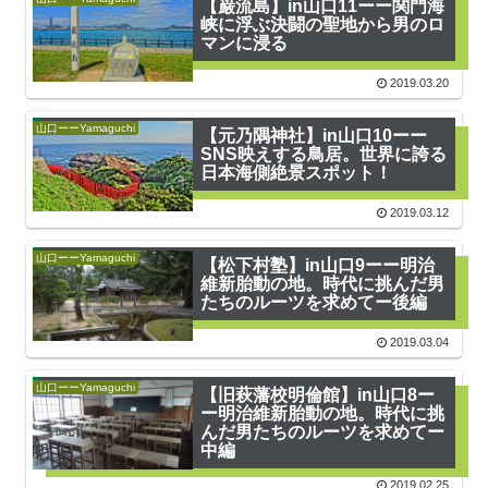
【巌流島】in山口11ーー関門海
峡に浮ぶ決闘の聖地から男のロ
マンに浸る
2019.03.20
山口ーーYamaguchi
【元乃隅神社】in山口10ーー
SNS映えする鳥居。世界に誇る
日本海側絶景スポット！
2019.03.12
山口ーーYamaguchi
【松下村塾】in山口9ーー明治
維新胎動の地。時代に挑んだ男
たちのルーツを求めてー後編
2019.03.04
山口ーーYamaguchi
【旧萩藩校明倫館】in山口8ー
ー明治維新胎動の地。時代に挑
んだ男たちのルーツを求めてー
中編
2019.02.25