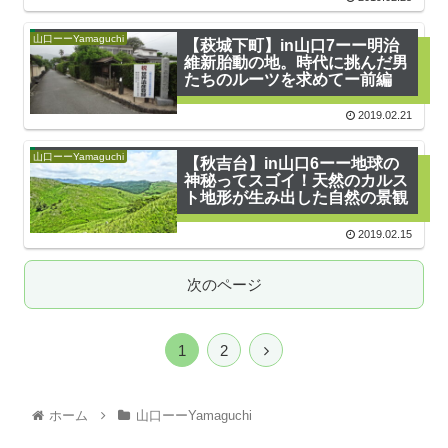
山口ーーYamaguchi
【萩城下町】in山口7ーー明治
維新胎動の地。時代に挑んだ男
たちのルーツを求めてー前編
2019.02.21
山口ーーYamaguchi
【秋吉台】in山口6ーー地球の
神秘ってスゴイ！天然のカルス
ト地形が生み出した自然の景観
2019.02.15
次のページ
1
2
ホーム
山口ーーYamaguchi