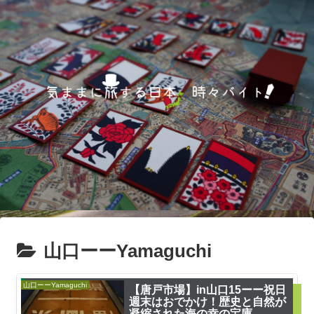
山口ーーYamaguchi
山口ーーYamaguchi
【唐戸市場】in山口15ーー祝日
週末はおでかけ！歴史と自然が
凝縮された海の幸の宝庫