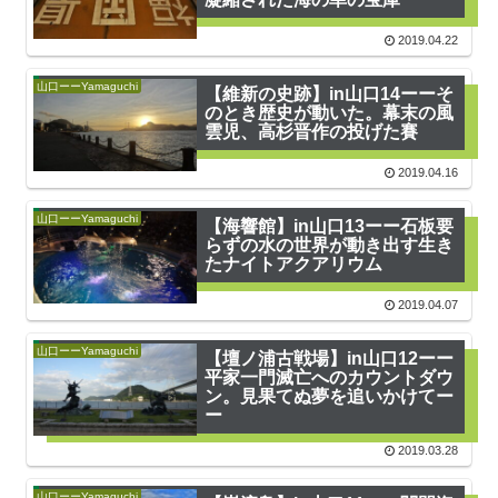
2019.04.22
山口ーーYamaguchi
【維新の史跡】in山口14ーーそ
のとき歴史が動いた。幕末の風
雲児、高杉晋作の投げた賽
2019.04.16
山口ーーYamaguchi
【海響館】in山口13ーー石板要
らずの水の世界が動き出す生き
たナイトアクアリウム
2019.04.07
山口ーーYamaguchi
【壇ノ浦古戦場】in山口12ーー
平家一門滅亡へのカウントダウ
ン。見果てぬ夢を追いかけてー
ー
2019.03.28
山口ーーYamaguchi