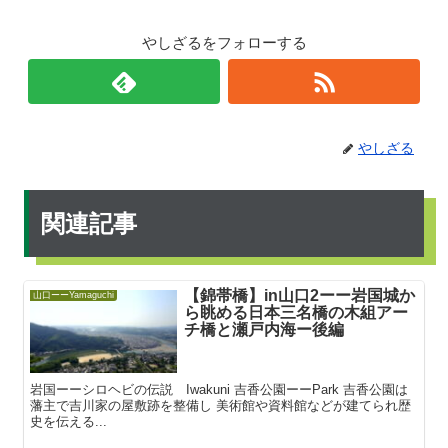
やしざるをフォローする
やしざる
関連記事
【錦帯橋】in山口2ーー岩国城か
山口ーーYamaguchi
ら眺める日本三名橋の木組アー
チ橋と瀬戸内海ー後編
岩国ーーシロヘビの伝説 Iwakuni 吉香公園ーーPark 吉香公園は
藩主で吉川家の屋敷跡を整備し 美術館や資料館などが建てられ歴
史を伝える...