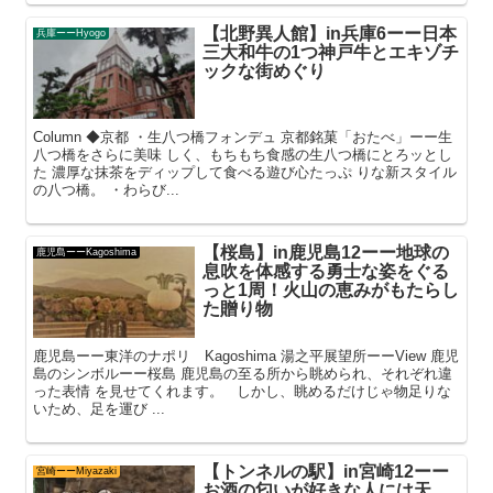
【北野異人館】in兵庫6ーー日本
兵庫ーーHyogo
三大和牛の1つ神戸牛とエキゾチ
ックな街めぐり
Column ◆京都 ・生八つ橋フォンデュ 京都銘菓「おたべ」ーー生
八つ橋をさらに美味 しく、もちもち食感の生八つ橋にとろッとし
た 濃厚な抹茶をディップして食べる遊び心たっぷ りな新スタイル
の八つ橋。 ・わらび...
【桜島】in鹿児島12ーー地球の
鹿児島ーーKagoshima
息吹を体感する勇士な姿をぐる
っと1周！火山の恵みがもたらし
た贈り物
鹿児島ーー東洋のナポリ Kagoshima 湯之平展望所ーーView 鹿児
島のシンボルーー桜島 鹿児島の至る所から眺められ、それぞれ違
った表情 を見せてくれます。 しかし、眺めるだけじゃ物足りな
いため、足を運び ...
【トンネルの駅】in宮崎12ーー
宮崎ーーMiyazaki
お酒の匂いが好きな人には天