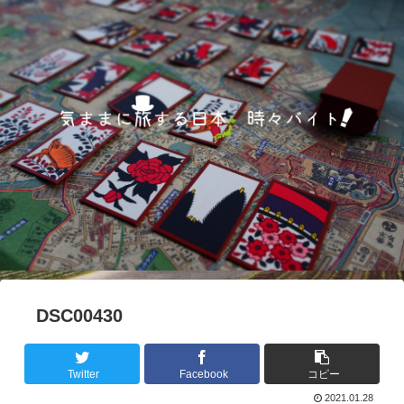
DSC00430
Twitter
Facebook
コピー
2021.01.28