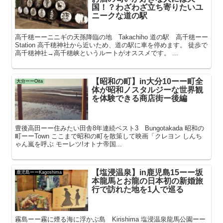
国！？わざわざ立ち寄りたいユ
ニークな道の駅
高千穂ーーニニギの天孫降臨の地 Takachiho 道の駅 高千穂ーー
Station 高千穂神社から近いため、道の駅に車を停めます。 徒歩で
高千穂神社→高千穂峡というルートがオススメです。 ...
【昭和の町】in大分10ーー町全
大分ーーOita
体が昭和ノスタルジーな世界観
を体験できる商店街ー後編
豊後高田ーー住みたい田舎8年連続ベスト3 Bungotakada 昭和の
町ーーTown ここまで昭和の町を散策して映画「クレヨン しんち
ゃん嵐を呼ぶ モーレツ!オトナ帝国...
【塩浸温泉】in鹿児島15ーー坂
鹿児島ーーKagoshima
本龍馬とお龍の日本初の新婚旅
行で訪れた地を1人で巡る
霧島ーー霧に煙る海に浮かぶ島 Kirishima 塩浸温泉龍馬公園ーー