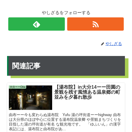
やしざるをフォローする
やしざる
関連記事
【湯布院】in大分14ーー田園の
大分ーーOita
景観を残す風情ある温泉郷の町
並みを夕暮れ散歩
由布ーー今も変わらぬ湯布院 Yufu 湯の坪街道ーーhighway 由布
は大分県のほぼ中心に位置する湯布院温泉卿 や景観まちづくりを
目指した湯の坪街道が有名 な観光地です。 「ゆふいん」の漢字
表記には、湯布院と由布院があ...