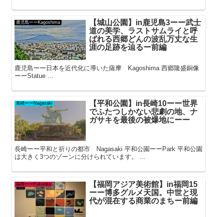
【城山公園】in鹿児島3ーー武士
鹿児島ーーKagoshima
道の美学、ラストサムライと呼
ばれる西郷どんの波乱万丈な生
涯の足跡を辿るー前編
鹿児島ーー日本を近代化に導いた薩摩 Kagoshima 西郷隆盛銅像
ーーStatue ...
【平和公園】in長崎10ーー世界
長崎ーーNagasaki
でふたつしかない悲劇の地、ナ
ガサキを最後の被爆地にーー
長崎ーー平和と祈りの都市 Nagasaki 平和公園ーーPark 平和公園
は大きく3つのゾーンに分けられています。 ...
【福岡アジア美術館】in福岡15
福岡ーーFukuoka
ーー博多グルメ天国。中世と現
代が混在する商業のまちー前編