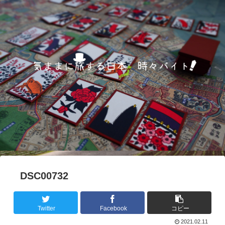
DSC00732
Twitter
Facebook
コピー
2021.02.11