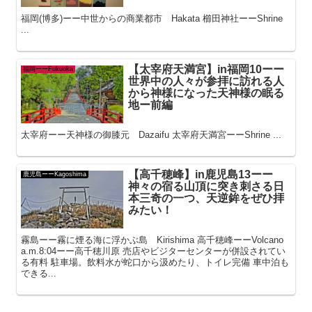
福岡(博多)ーー中世からの商業都市 Hakata 櫛田神社ーーShrine
...
【太宰府天満宮】in福岡10ーー
福岡ーーFukuoka
世界中の人々が参拝に訪れる人
から神様になった天神様の眠る
地ー前編
太宰府ーー天神様の御膝元 Dazaifu 太宰府天満宮ーーShrine ...
【高千穂峰】in鹿児島13ーー
鹿児島ーーKagoshima
神々の宿る山頂に突き刺さる日
本三奇の一つ、天逆鉾をぜひ拝
みたい！
霧島ーー霧に煙る海に浮かぶ島 Kirishima 高千穂峰ーーVolcano
a.m.8:04ーー高千穂川原 売店やビジターセンターが併設されてい
る有料 駐車場。飲料水が蛇口から汲めたり、トイレ完備 車中泊も
できる...