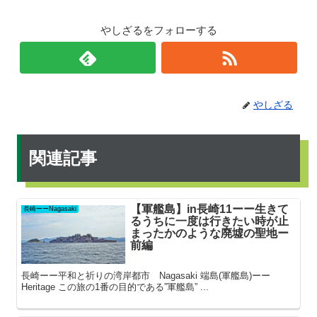
やしざるをフォローする
やしざる
関連記事
【軍艦島】in長崎11ーー生きて
長崎ーーNagasaki
るうちに一度は行きたい時が止
まったかのような廃墟の聖地ー
前編
長崎ーー平和と祈りの湾岸都市 Nagasaki 端島(軍艦島)ーー
Heritage この旅の1番の目的である”軍艦島” ...