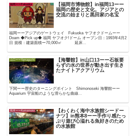
【福岡市博物館】in福岡13ーー
福岡ーーFukuoka
福岡の歴史と文化。アジアとの
交流の始まりと黒田家の名宝
福岡ーーアジアのゲートウェイ Fukuoka ヤフオクドームーー
Doam ◆Pick up◆ 福岡 ヤフオク!ドーム オープン日：1993年4月2
日 規模：建築面積ー70,000㎡ 延床...
【海響館】in山口13ーー石板要
山口ーーYamaguchi
らずの水の世界が動き出す生き
たナイトアクアリウム
下関ーー歴史のターニングポイント Shimonoseki 海響館ーー
Aquarium 宇宙船のような滑らかな曲線...
【わくわく海中水族館シードー
熊本ーーKumamoto
ナツ】in熊本8ーー手作り感たっ
ぷり遊び心溢れる魚好きのため
の水族館