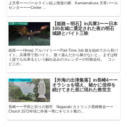
上天草ーーパールライン結ぶ海遊の郷 Kamiamakusa 天草パール
センターーーCenter ...
【姫路～明石】in兵庫3ーー日本
兵庫ーーHyogo
100名城に選定された夜の明石
城跡とバイト三昧
姫路ーーHimeji アルバイトーーPart-Time Job 旅を始めてから初バ
イト。兵庫県で初バイト。 散々遊んだから稼がないと… まずは軽
く誰でも出来るという触れ込みのカレンダーの印刷会社。 コン
ビニの...
【外海の出津集落】in長崎4ーー
長崎ーーNagasaki
オラショを唱え、秘かに信仰を
続けてきた里に現れた救世主
長崎ーー平和と祈りの都市 Nagasaki カトリック黒崎教会ーー
Church 1571年頃に外海一帯にキリスト教の...