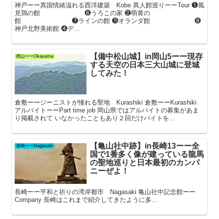
神戸ーー異国情緒溢れる西洋建築 Kobe 異人館巡りーーTour ❶風
見鶏の館 ❻うろこの家 ❷萌黄の
館 ❼ラインの館 ❸オランダ館 ❽
神戸北野美術館 ❹デ...
【備中松山城】in岡山5ーー現存
岡山ーーOkayama
する天空の日本三大山城に登城
してみた！
倉敷ーージーニストが憧れる聖地 Kurashiki 倉敷ーーKurashiki
アルバイトーーPart time job 岡山県ではアルバイトの募集があま
り掲載されて いなかったこともあり２回だけバイトを...
【亀山社中跡】in長崎13ーー全
長崎ーーNagasaki
国で1番多く像が建っている龍馬
の聖地巡りと日本最初のカンパ
ニーぜよ！
長崎ーー平和と祈りの湾岸都市 Nagasaki 亀山社中記念館ーー
Company 長崎はこれまで紹介してきたように多...