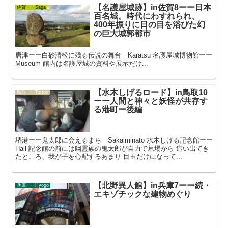
【名護屋城跡】in佐賀8ーー日本
佐賀ーーSaga
百名城。時代にわすれられ、
400年振りに日の目を浴びた幻
の巨大城郭都市
唐津ーー白砂清松に残る伝説の舞台 Karatsu 名護屋城博物館ーー
Museum 館内は名護屋城の資料や展示だけ...
【水木しげるロード】in鳥取10
鳥取ーーTottori
ーー人間と神々と妖怪が共存す
る港町ー後編
堺港ーー鬼太郎に会えるまち Sakaiminato 水木しげる記念館ーー
Hall 記念館の前には幽霊族の鬼太郎が自力で墓場から 這い出てき
たところ、我が子を心配するあまり 目玉だけになって...
【北野異人館】in兵庫7ーー続・
兵庫ーーHyogo
エキゾチックな建物めぐり