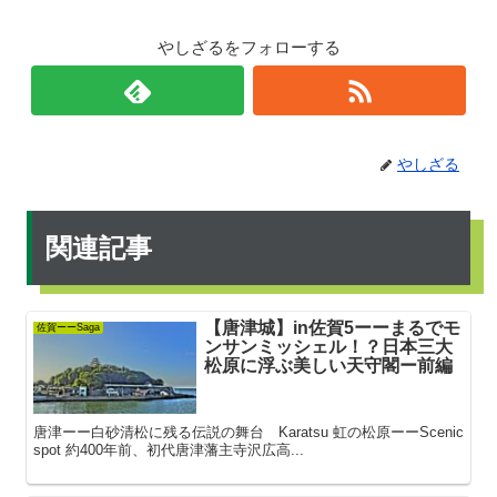
やしざるをフォローする
やしざる
関連記事
【唐津城】in佐賀5ーーまるでモ
佐賀ーーSaga
ンサンミッシェル！？日本三大
松原に浮ぶ美しい天守閣ー前編
唐津ーー白砂清松に残る伝説の舞台 Karatsu 虹の松原ーーScenic
spot 約400年前、初代唐津藩主寺沢広高...