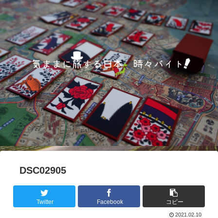
DSC02905
Twitter
Facebook
コピー
2021.02.10