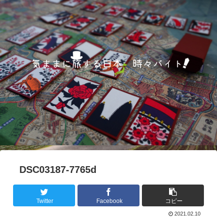
DSC03187-7765d
Twitter
Facebook
コピー
2021.02.10