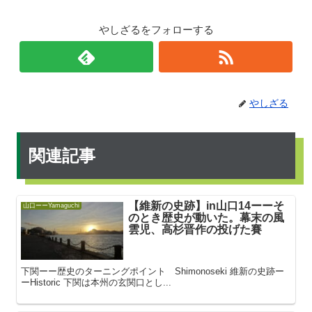
やしざるをフォローする
やしざる
関連記事
【維新の史跡】in山口14ーーそ
山口ーーYamaguchi
のとき歴史が動いた。幕末の風
雲児、高杉晋作の投げた賽
下関ーー歴史のターニングポイント Shimonoseki 維新の史跡ー
ーHistoric 下関は本州の玄関口とし...