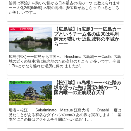
治橋は宇治川を跨いで掛かる日本最古の橋の一つ に数えられます
ーー大化2年(646年) 木製の高欄に擬宝珠があしらっているところ
が美し いです...
【広島城】in広島3ーー広島カー
広島ーーHiroshima
プというチーム名の由来は毛利
輝元が築いた近世城郭の平城か
らーー
広島(中区)ーー広島から世界へ Hiroshima 広島城ーーCastle 広島
城の近くの駐車場は観光地のため高額のところ が多いです。今回
1.7㎞とかなり離れた場所に停め ましたが、...
【松江城】in島根1ーーべた踏み
島根ーーShimane
坂を渡った先は国宝5城の一つ、
国内唯一の正統現存天守
堺港～松江ーーSakaiminatoーMatsue 江島大橋ーーOhashi 一度は
見たことがある有名なダイハツのcmの あの坂は実在します！ 基
本的にこの橋はアクセルを全開に”べた踏み” し...