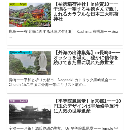
【祐徳稲荷神社】in佐賀10ーー
佐賀ーーSaga
干潟を一望する祐徳さんで親し
まれるカラフルな日本三大稲荷
神社
鹿島ーー有明海に面する珍魚の住む町 Kashima 有明海ーーSea
...
【外海の出津集落】in長崎4ーー
長崎ーーNagasaki
オラショを唱え、秘かに信仰を
続けてきた里に現れた救世主
長崎ーー平和と祈りの都市 Nagasaki カトリック黒崎教会ーー
Church 1571年頃に外海一帯にキリスト教の...
【平等院鳳凰堂】in京都1ーー10
京都ーーKyoto
円玉のデザインは宇治修学旅行
に人気の世界遺産
宇治ーーお茶と源氏物語の聖地 Uji 平等院鳳凰堂ーーTemple 宇