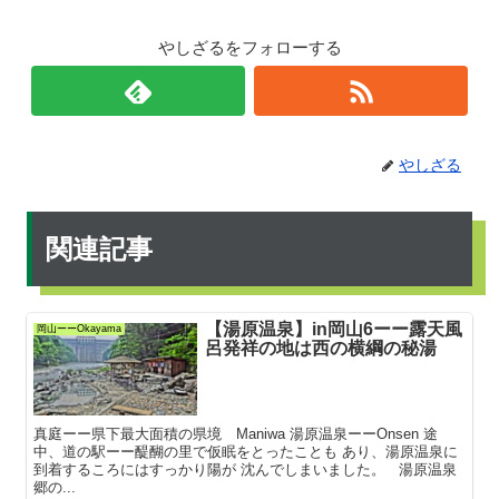
やしざるをフォローする
やしざる
関連記事
【湯原温泉】in岡山6ーー露天風
岡山ーーOkayama
呂発祥の地は西の横綱の秘湯
真庭ーー県下最大面積の県境 Maniwa 湯原温泉ーーOnsen 途
中、道の駅ーー醍醐の里で仮眠をとったことも あり、湯原温泉に
到着するころにはすっかり陽が 沈んでしまいました。 湯原温泉
郷の...