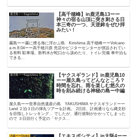
【高千穂峰】in鹿児島13ーー
鹿児島ーーKagoshima
神々の宿る山頂に突き刺さる日
本三奇の一つ、天逆鉾をぜひ拝
みたい！
霧島ーー霧に煙る海に浮かぶ島 Kirishima 高千穂峰ーーVolcano
a.m.8:04ーー高千穂川原 売店やビジターセンターが併設されてい
る有料 駐車場。飲料水が蛇口から汲めたり、トイレ完備 車中泊も
できる...
【ヤクスギランド】in鹿児島10
鹿児島ーーKagoshima
ーー屋久島ってどんなところ？
時間を忘れ、雨を楽しむ悠久の
時を刻み続ける神秘の島ー中編
屋久島ーー世界自然遺産の島 YAKUSHIMA ヤクスギランドーー
Land ２泊３日の弾丸ツアーを計画。 2日目、計画通りなら縄文杉
を目指しトレッキング… でしたが、通行規制がかかってしまった
ので ３日目行く予定の「ヤクス...
【エキスポシティ】in大阪4ーー
大阪ーーOsaka