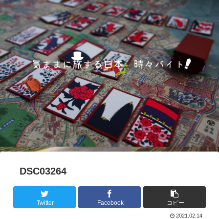
DSC03264
Twitter
Facebook
コピー
2021.02.14