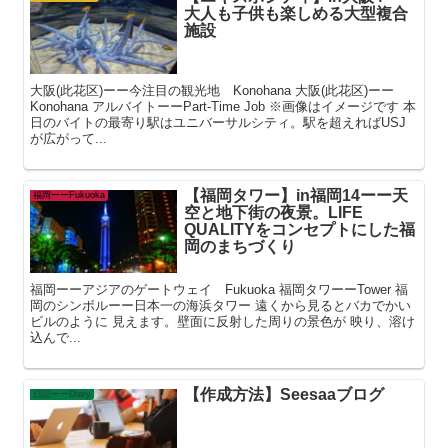
大人も子供も楽しめる大型複合
施設
大阪(此花区)ーー今注目の観光地 Konohana 大阪(此花区)ーー
Konohana アルバイトーーPart-Time Job ※画像はイメージです 本
日のバイトの最寄り駅はユニバーサルシティ。駅を超えればUSJ
が広がって...
【福岡タワー】in福岡14ーー天
福岡ーーFukuoka
空と地下街の夜景。LIFE
QUALITYをコンセプトにした福
岡のまちづくり
福岡ーーアジアのゲートウェイ Fukuoka 福岡タワーーTower 福
岡のシンボルーー日本一の海浜タワー 遠くから見るとバカでかい
ビルのように 見えます。壁面に反射した周りの景色が 映り、溶け
込んで...
【作成方法】Seesaaブログ
日記ーーDiary