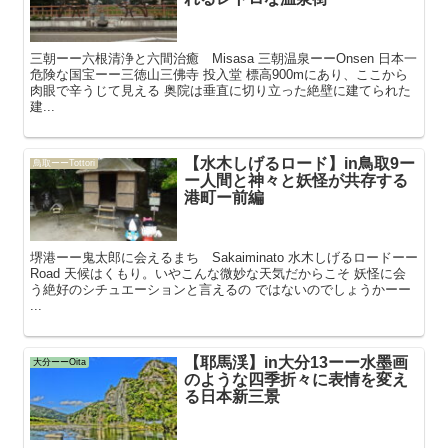
三朝ーー六根清浄と六間治癒 Misasa 三朝温泉ーーOnsen 日本一
危険な国宝ーー三徳山三佛寺 投入堂 標高900mにあり、ここから
肉眼で辛うじて見える 奥院は垂直に切り立った絶壁に建てられた
建...
【水木しげるロード】in鳥取9ー
鳥取ーーTottori
ー人間と神々と妖怪が共存する
港町ー前編
堺港ーー鬼太郎に会えるまち Sakaiminato 水木しげるロードーー
Road 天候はくもり。いやこんな微妙な天気だからこそ 妖怪に会
う絶好のシチュエーションと言えるの ではないのでしょうかーー
...
【耶馬渓】in大分13ーー水墨画
大分ーーOita
のような四季折々に表情を変え
る日本新三景