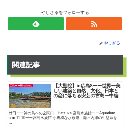
やしざるをフォローする
やしざる
関連記事
【大聖院】in広島8ーー世界一美
広島ーーHiroshima
しい建築と自然、文化。日本と
の恋に落ちる安芸の宮島ー中編
廿日ーー神の島への玄関口 Hatsuka 宮島水族館ーーAquarium
a.m.11:19ーー宮島水族館 小規模な水族館。瀬戸内海の生態系を
...