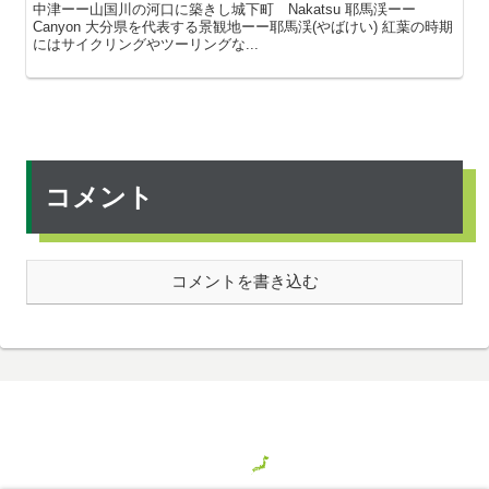
中津ーー山国川の河口に築きし城下町 Nakatsu 耶馬渓ーー
Canyon 大分県を代表する景観地ーー耶馬渓(やばけい) 紅葉の時期
にはサイクリングやツーリングな...
コメント
コメントを書き込む