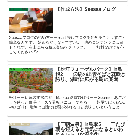
【作成方法】Seesaaブログ
日記ーーDiary
Seesaaブログの始め方ーーStart 実はブログを始めることはすごく
簡単なんです。 始めるだけならですが... 他のコンテンツには目
もくれず、右上にある新規登録をクリック。 ーー無料なので安心
してください Se...
【松江フォーゲルパーク】in島
島根ーーShimane
根2ーー伝統の出雲そばと花咲き
誇り、湖畔に広がる鳥の楽園
松江ーー伝統残す水の都 Matsue 麪家ひばりーーGourmet あごだ
しを使った白湯ベースが看板メニューである ーー麪屋ひばり(めん
やひばり) 飛魚は山陰では顎が外れるほど美味しいということ...
【三朝温泉】in鳥取5ーー三たび
鳥取ーーTottori
朝を迎えると元気になるといわ
れるレトロな温泉街