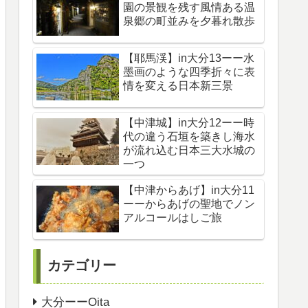
園の景観を残す風情ある温
泉郷の町並みを夕暮れ散歩
【耶馬渓】in大分13ーー水
墨画のような四季折々に表
情を変える日本新三景
【中津城】in大分12ーー時
代の違う石垣を築きし海水
が流れ込む日本三大水城の
一つ
【中津からあげ】in大分11
ーーからあげの聖地でノン
アルコールはしご旅
カテゴリー
大分ーーOita