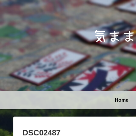
Home
DSC02487