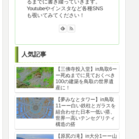
るまでに書き綴っていきます。
Youtubeやインスタなど各種SNS
も覗いてみてください！
人気記事
【三佛寺投入堂】in鳥取6ー
ー死ぬまでに見ておくべき
100の建築を鳥取の世界遺
産に！
【夢みなとタワー】in鳥取
11ーー白い鉄柱とガラスを
組合わせた日本一低い搭、
世界一高いテンセグリティ
構造の搭
【原尻の滝】in大分1ーー山