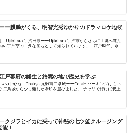
2ーー麒麟がくる、明智光秀ゆかりのドラマロケ地候
itahara 宇治田原ーーUjitahara 宇治市からさらに山奥へ進ん
府内の宇治茶の主要な産地として知られています。 江戸時代、永
ー江戸幕府の誕生と終焉の地で歴史を学ぶ
の中心地 Chukyo 元離宮二条城ーーCastle パーキングは近い
で 二条城から少し離れた場所を選びました。 チャリで行けば安上
ーークジラとイカに乗って神秘の七ツ釜クルージング
堪能！