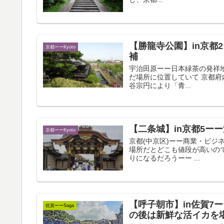
【勝龍寺公園】in京都
京都ーーKyoto
補
宇治田原ーー日本緑茶の発祥地 Uj
だ場所に位置していて 京都
谷宗円により「青...
【二条城】in京都5ー
京都ーーKyoto
京都(中京区)ーー商業・ビジネス
場所だとどこも値段が高いの
りになるだろうーー ...
【呼子朝市】in佐賀7
佐賀ーーSaga
の後は新鮮な活イカを