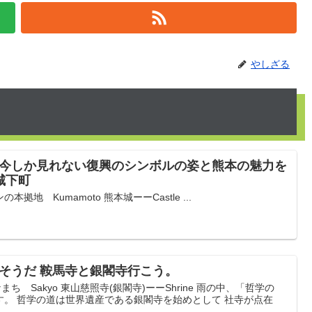
やしざる
ー今しか見れない復興のシンボルの姿と熊本の魅力を
城下町
地 Kumamoto 熊本城ーーCastle ...
ーそうだ 鞍馬寺と銀閣寺行こう。
ち Sakyo 東山慈照寺(銀閣寺)ーーShrine 雨の中、「哲学の
。 哲学の道は世界遺産である銀閣寺を始めとして 社寺が点在