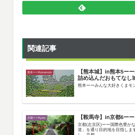
関連記事
【熊本城】in熊本5ー
熊本ーーKumamoto
詰め込んだおもてなし
熊本ーーみんな大好きくまモンの本拠
【鞍馬寺】in京都6ー
京都ーーKyoto
京都(左京区)ーー国際色豊かなま
道」を通り目的地を目指します
し、京都...