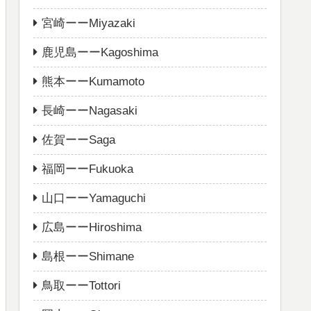
宮崎ーーMiyazaki
鹿児島ーーKagoshima
熊本ーーKumamoto
長崎ーーNagasaki
佐賀ーーSaga
福岡ーーFukuoka
山口ーーYamaguchi
広島ーーHiroshima
島根ーーShimane
鳥取ーーTottori