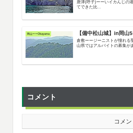
唐津(呼子)ーーいイカんじの港町
てできた比...
【備中松山城】in岡山
岡山ーーOkayama
倉敷ーージーニストが憧れる聖地 Kur
山県ではアルバイトの募集があ
コメント
コメン