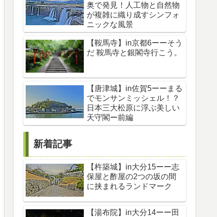
奥で発見！人工物と自然物
が複雑に織り成すシンフォ
ニックな風景
【鞍馬寺】in京都6ーーそう
だ 鞍馬寺と銀閣寺行こう。
【唐津城】in佐賀5ーーまる
でモンサンミッシェル！？
日本三大松原に浮ぶ美しい
天守閣ー前編
新着記事
【杵築城】in大分15ーー志
保屋と酢屋の2つの坂の間
に挟まれるランドマーク
【湯布院】in大分14ーー田