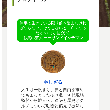
無事で生きている限り前へ進まなけれ
ばならない。そうしないと、亡くなっ
た方々に失礼だから
お笑い芸人 ーー
サンドイッチマン
やしざる
人生は一度きり。夢と自由を求め
てちょっとした抜け道、20代現場
監督から旅人へ。建築と歴史とグ
ルメについて独断と偏見で徒然な