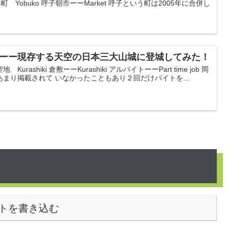
 Yobuko 呼子朝市ーーMarket 呼子という町は2005年に合併し
5ーー現存する天空の日本三大山城に登城してみた！
ashiki 倉敷ーーKurashiki アルバイトーーPart time job 岡
まり掲載されて いなかったこともあり２回だけバイトを...
トを書き込む